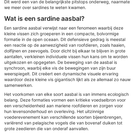
Dit werd een van de belangrijkste pitstops onderweg, naarmate
we meer over sardines te weten kwamen.
Wat is een sardine aasbal?
Een sardine aasbal verwijst naar een fenomeen waarbij deze
kleine vissen zich groeperen in een compacte, bolvormige
formatie in de open oceaan. Dit defensieve gedrag is meestal
een reactie op de aanwezigheid van roofdieren, zoals haaien,
dolfijnen en zeevogels. Door dicht bij elkaar te blijven in grote
aantallen, verkleinen individuele vissen hun kans om te worden
uitgekozen en opgegeten. De beweging van de aasbal is
synchroon, waarbij elke vis de bewegingen van zijn buur
weerspiegelt. Dit creëert een dynamische visuele ervaring
waardoor deze kleine vis gigantisch lijkt als ze allemaal zo nauw
samenwerken.
Het voorkomen van elke soort aasbal is van immens ecologisch
belang. Deze formaties vormen een kritieke voedselbron voor
een verscheidenheid aan mariene roofdieren en zorgen voor
hun levensonderhoud en overleving. Het uitzinnige
voederevenement kan verschillende soorten bijeenbrengen,
variërend van pelagische vogels die van bovenaf duiken tot
grote zeedieren die van onderaf aanvallen.