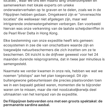
locaties", waar we ons een maand lang onderdompelen en
samenwerken met lokale experts om unieke
onderwaterverhalen op te graven en te delen, zoals we in de
Filippijnen hebben gedaan. Omgekeerd zijn er "onverwachte
locaties" die weliswaar niet afgelegen zijn, maar wel
intrigerende onderwatergeheimen verbergen. Een voorbeeld
hiervan was onze verkenning van de laatste schelpdierriffen in
de Pearl River Delta in Hong Kong.
Elke bestemming van onze expeditie heeft iets gemeen:
ecosystemen in zee die van onschatbare waarde zijn en
toegewijde natuurbeschermers die zich inzetten om ze te
beschermen. Dit inzicht is de drijfveer geweest voor het 24
maanden durende reisprogramma, dat in twee jaar minutieus is
samengesteld.
Naarmate we verder kwamen in onze reis, hebben we wat we
noemen "pitstops" aan het plan toegevoegd. Dit zijn
buitengewone gebeurtenissen die precies plaatsvonden toen
we in een bepaald gebied waren, momenten die te bijzonder
waren om te missen, maar die niet noodzakelijkerwijs deel
uitmaakten van het kernpad van de expeditie.
De Filippijnen betoverden ons met een groots spektakel: de
permanente sardine aasbal.