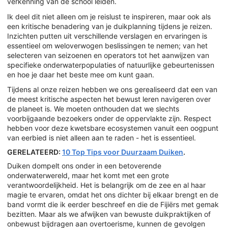
verkenning van de school leiden.
Ik deel dit niet alleen om je reislust te inspireren, maar ook als
een kritische benadering van je duikplanning tijdens je reizen.
Inzichten putten uit verschillende verslagen en ervaringen is
essentieel om weloverwogen beslissingen te nemen; van het
selecteren van seizoenen en operators tot het aanwijzen van
specifieke onderwaterpopulaties of natuurlijke gebeurtenissen
en hoe je daar het beste mee om kunt gaan.
Tijdens al onze reizen hebben we ons gerealiseerd dat een van
de meest kritische aspecten het bewust leren navigeren over
de planeet is. We moeten onthouden dat we slechts
voorbijgaande bezoekers onder de oppervlakte zijn. Respect
hebben voor deze kwetsbare ecosystemen vanuit een oogpunt
van eerbied is niet alleen aan te raden - het is essentieel.
GERELATEERD:
10 Top Tips voor Duurzaam Duiken
.
Duiken dompelt ons onder in een betoverende
onderwaterwereld, maar het komt met een grote
verantwoordelijkheid. Het is belangrijk om de zee en al haar
magie te ervaren, omdat het ons dichter bij elkaar brengt en de
band vormt die ik eerder beschreef en die de Fijiërs met gemak
bezitten. Maar als we afwijken van bewuste duikpraktijken of
onbewust bijdragen aan overtoerisme, kunnen de gevolgen