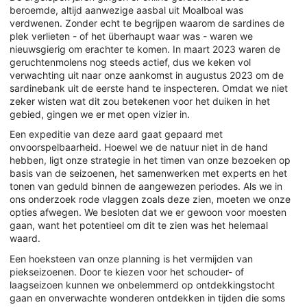
beroemde, altijd aanwezige aasbal uit Moalboal was
verdwenen. Zonder echt te begrijpen waarom de sardines de
plek verlieten - of het überhaupt waar was - waren we
nieuwsgierig om erachter te komen. In maart 2023 waren de
geruchtenmolens nog steeds actief, dus we keken vol
verwachting uit naar onze aankomst in augustus 2023 om de
sardinebank uit de eerste hand te inspecteren. Omdat we niet
zeker wisten wat dit zou betekenen voor het duiken in het
gebied, gingen we er met open vizier in.
Een expeditie van deze aard gaat gepaard met
onvoorspelbaarheid. Hoewel we de natuur niet in de hand
hebben, ligt onze strategie in het timen van onze bezoeken op
basis van de seizoenen, het samenwerken met experts en het
tonen van geduld binnen de aangewezen periodes. Als we in
ons onderzoek rode vlaggen zoals deze zien, moeten we onze
opties afwegen. We besloten dat we er gewoon voor moesten
gaan, want het potentieel om dit te zien was het helemaal
waard.
Een hoeksteen van onze planning is het vermijden van
piekseizoenen. Door te kiezen voor het schouder- of
laagseizoen kunnen we onbelemmerd op ontdekkingstocht
gaan en onverwachte wonderen ontdekken in tijden die soms