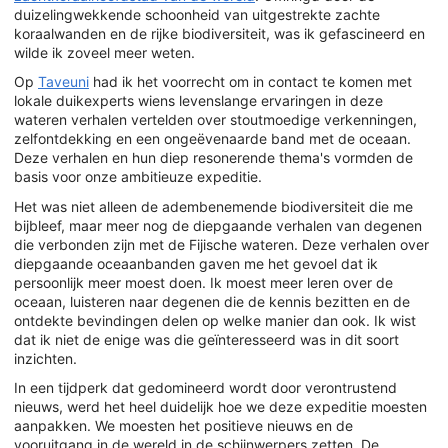
duizelingwekkende schoonheid van uitgestrekte zachte
koraalwanden en de rijke biodiversiteit, was ik gefascineerd en
wilde ik zoveel meer weten.
Op
Taveuni
had ik het voorrecht om in contact te komen met
lokale duikexperts wiens levenslange ervaringen in deze
wateren verhalen vertelden over stoutmoedige verkenningen,
zelfontdekking en een ongeëvenaarde band met de oceaan.
Deze verhalen en hun diep resonerende thema's vormden de
basis voor onze ambitieuze expeditie.
Het was niet alleen de adembenemende biodiversiteit die me
bijbleef, maar meer nog de diepgaande verhalen van degenen
die verbonden zijn met de Fijische wateren. Deze verhalen over
diepgaande oceaanbanden gaven me het gevoel dat ik
persoonlijk meer moest doen. Ik moest meer leren over de
oceaan, luisteren naar degenen die de kennis bezitten en de
ontdekte bevindingen delen op welke manier dan ook. Ik wist
dat ik niet de enige was die geïnteresseerd was in dit soort
inzichten.
In een tijdperk dat gedomineerd wordt door verontrustend
nieuws, werd het heel duidelijk hoe we deze expeditie moesten
aanpakken. We moesten het positieve nieuws en de
vooruitgang in de wereld in de schijnwerpers zetten. De