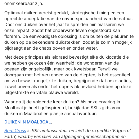
onomkeerbaar zijn.
Optimaal duiken vereist geduld, strategische timing en een
oprechte acceptatie van de onvoorspelbaarheid van de natuur.
Door ons duiken over het jaar te spreiden minimaliseren we
onze impact, zodat het onderwaterleven ongestoord kan
floreren. De eenvoudigste oplossing is om buiten de piekuren te
duiken op de bekendere duikstekken, zodat je zo min mogelijk
bijdraagt aan de chaos boven en onder water.
Met deze principes als leidraad bevestigt elke duiklocatie die
we hebben gekozen één waarheid: de wonderen van de
oceaan zijn ongelooflijk, maar ook kwetsbaar. Terwijl we
doorgaan met het verkennen van de diepten, is het essentieel
om zo bewust mogelijk te duiken, begrijpende dat onze acties,
zowel boven als onder het oppervlak, invloed hebben op deze
uitgestrekte en vitale blauwe wereld.
Waar ga jij de volgende keer duiken? Als onze ervaring in
Moalboal je heeft geïnspireerd, bekijk dan SSI's gids voor
duiken in Moalboal en plan je aasbalavontuur:
DUIKEN IN MOALBOAL
.
Andi Cross
is SSI-ambassadeur en leidt de expeditie 'Edges of
Earth', waarbij verhalen van afgelegen gemeenschappen en