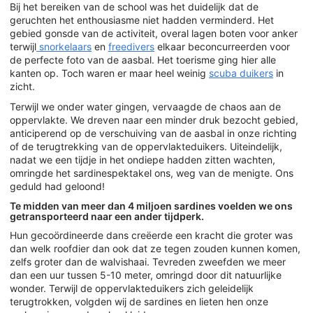
Bij het bereiken van de school was het duidelijk dat de
geruchten het enthousiasme niet hadden verminderd. Het
gebied gonsde van de activiteit, overal lagen boten voor anker
terwijl
snorkelaars
en
freedivers
elkaar beconcurreerden voor
de perfecte foto van de aasbal. Het toerisme ging hier alle
kanten op. Toch waren er maar heel weinig
scuba duikers
in
zicht.
Terwijl we onder water gingen, vervaagde de chaos aan de
oppervlakte. We dreven naar een minder druk bezocht gebied,
anticiperend op de verschuiving van de aasbal in onze richting
of de terugtrekking van de oppervlakteduikers. Uiteindelijk,
nadat we een tijdje in het ondiepe hadden zitten wachten,
omringde het sardinespektakel ons, weg van de menigte. Ons
geduld had geloond!
Te midden van meer dan 4 miljoen sardines voelden we ons
getransporteerd naar een ander tijdperk.
Hun gecoördineerde dans creëerde een kracht die groter was
dan welk roofdier dan ook dat ze tegen zouden kunnen komen,
zelfs groter dan de walvishaai. Tevreden zweefden we meer
dan een uur tussen 5-10 meter, omringd door dit natuurlijke
wonder. Terwijl de oppervlakteduikers zich geleidelijk
terugtrokken, volgden wij de sardines en lieten hen onze