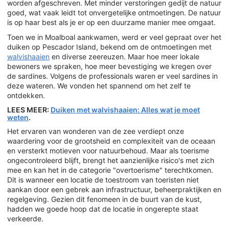
worden afgeschreven. Met minder verstoringen gedijt de natuur
goed, wat vaak leidt tot onvergetelijke ontmoetingen. De natuur
is op haar best als je er op een duurzame manier mee omgaat.
Toen we in Moalboal aankwamen, werd er veel gepraat over het
duiken op Pescador Island, bekend om de ontmoetingen met
walvishaaien
en diverse zeereuzen. Maar hoe meer lokale
bewoners we spraken, hoe meer bevestiging we kregen over
de sardines. Volgens de professionals waren er veel sardines in
deze wateren. We vonden het spannend om het zelf te
ontdekken.
LEES MEER:
Duiken met walvishaaien: Alles wat je moet
weten
.
Het ervaren van wonderen van de zee verdiept onze
waardering voor de grootsheid en complexiteit van de oceaan
en versterkt motieven voor natuurbehoud. Maar als toerisme
ongecontroleerd blijft, brengt het aanzienlijke risico's met zich
mee en kan het in de categorie "overtoerisme" terechtkomen.
Dit is wanneer een locatie de toestroom van toeristen niet
aankan door een gebrek aan infrastructuur, beheerpraktijken en
regelgeving. Gezien dit fenomeen in de buurt van de kust,
hadden we goede hoop dat de locatie in ongerepte staat
verkeerde.