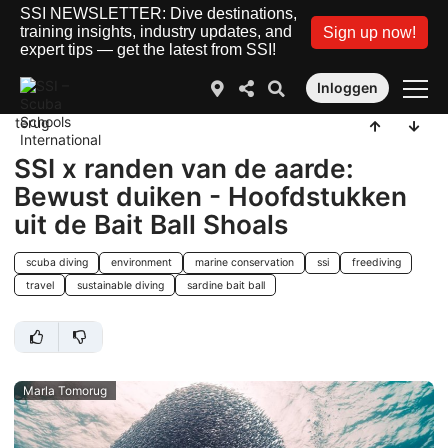
SSI NEWSLETTER: Dive destinations,
training insights, industry updates, and
Sign up now!
expert tips — get the latest from SSI!
Inloggen
terug
SSI x randen van de aarde:
Bewust duiken - Hoofdstukken
uit de Bait Ball Shoals
scuba diving
environment
marine conservation
ssi
freediving
travel
sustainable diving
sardine bait ball
Marla Tomorug