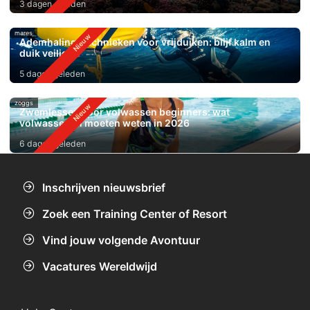
3 dagen geleden
mares
Ademhalingstechnieken voor vrijduiken: blijf kalm en
duik veiliger
5 dagen geleden
zoggs
Zwemlessen voor volwassen beginners: wat
volwassenen moeten weten in 2026
6 dagen geleden
Inschrijven nieuwsbrief
Zoek een Training Center of Resort
Vind jouw volgende Avontuur
Vacatures Wereldwijd