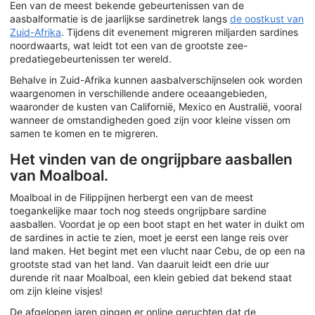
Een van de meest bekende gebeurtenissen van de
aasbalformatie is de jaarlijkse sardinetrek langs
de oostkust van
Zuid-Afrika
. Tijdens dit evenement migreren miljarden sardines
noordwaarts, wat leidt tot een van de grootste zee-
predatiegebeurtenissen ter wereld.
Behalve in Zuid-Afrika kunnen aasbalverschijnselen ook worden
waargenomen in verschillende andere oceaangebieden,
waaronder de kusten van Californië, Mexico en Australië, vooral
wanneer de omstandigheden goed zijn voor kleine vissen om
samen te komen en te migreren.
Het vinden van de ongrijpbare aasballen
van Moalboal.
Moalboal in de Filippijnen herbergt een van de meest
toegankelijke maar toch nog steeds ongrijpbare sardine
aasballen. Voordat je op een boot stapt en het water in duikt om
de sardines in actie te zien, moet je eerst een lange reis over
land maken. Het begint met een vlucht naar Cebu, de op een na
grootste stad van het land. Van daaruit leidt een drie uur
durende rit naar Moalboal, een klein gebied dat bekend staat
om zijn kleine visjes!
De afgelopen jaren gingen er online geruchten dat de