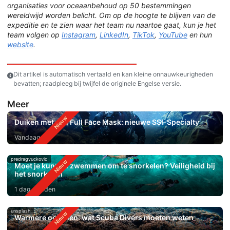
organisaties voor oceaanbehoud op 50 bestemmingen
wereldwijd worden belicht. Om op de hoogte te blijven van de
expeditie en te zien waar het team nu naartoe gaat, kun je het
team volgen op
Instagram
,
LinkedIn
,
TikTok
,
YouTube
en hun
website
.
Dit artikel is automatisch vertaald en kan kleine onnauwkeurigheden
bevatten; raadpleeg bij twijfel de originele Engelse versie.
Meer
Duiken met een Full Face Mask: nieuwe SSI-Specialty
Vandaag
predragvuckovic
Moet je kunnen zwemmen om te snorkelen? Veiligheid bij
het snorkelen
1 dag geleden
unsplash
Warmere oceanen: wat Scuba Divers moeten weten