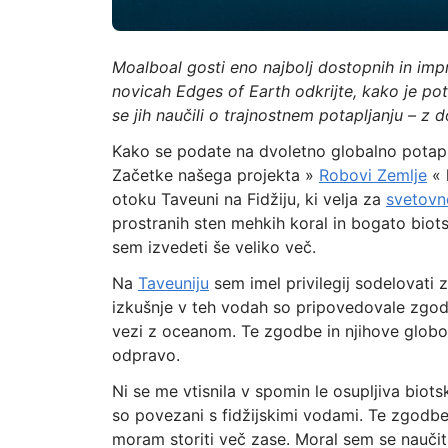
Moalboal gosti eno najbolj dostopnih in impr
novicah Edges of Earth odkrijte, kako je pota
se jih naučili o trajnostnem potapljanju – z
Kako se podate na dvoletno globalno potaplj
Začetke našega projekta »
Robovi Zemlje
« 
otoku Taveuni na Fidžiju, ki velja za
svetovn
prostranih sten mehkih koral in bogato biot
sem izvedeti še veliko več.
Na
Taveuniju
sem imel privilegij sodelovati z
izkušnje v teh vodah so pripovedovale zgodb
vezi z oceanom. Te zgodbe in njihove glob
odpravo.
Ni se me vtisnila v spomin le osupljiva biots
so povezani s fidžijskimi vodami. Te zgodb
moram storiti več zase. Moral sem se naučiti v