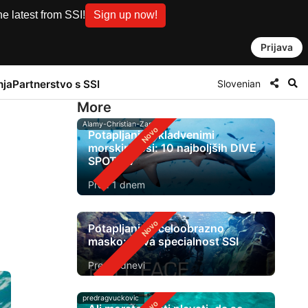
e latest from SSI!
Sign up now!
Prijava
Slovenian
nja
Partnerstvo s SSI
More
Alamy-Christian-Zappel
Potapljanje s kladvenimi
morskimi psi: 10 najboljših DIVE
SPOT-ov
Pred 1 dnem
Potapljanje s celoobrazno
masko: nova specialnost SSI
Pred 2 dnevi
predragvuckovic