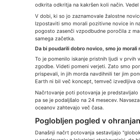
odkrita odkritja na kakršen koli način. Vedel
V dobi, ki so jo zaznamovale žalostne novic
Izpostaviti smo morali pozitivne novice in 
pogosto zasenči vzpodbudne poročila z malo
samega začetka.
Da bi poudarili dobro novico, smo jo morali n
To je pomenilo iskanje pristnih ljudi v prvih 
zgodbe. Videti pomeni verjeti. Zato smo pomi
prispevali, in jih morda navdihnili ter jim p
Earth ni bil več koncept, temveč izvedljiva 
Načrtovanje poti potovanja je predstavljalo
pa se je podaljšalo na 24 mesecev. Navseza
oceanov zahtevajo več časa.
Poglobljen pogled v ohranjan
Današnji načrt potovanja sestavljajo "globo