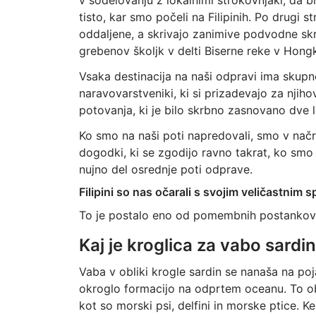
v sodelovanju z lokalnimi strokovnjaki, da bi
tisto, kar smo počeli na Filipinih. Po drugi s
oddaljene, a skrivajo zanimive podvodne skri
grebenov školjk v delti Biserne reke v Hong
Vsaka destinacija na naši odpravi ima skupno
naravovarstveniki, ki si prizadevajo za njih
potovanja, ki je bilo skrbno zasnovano dve le
Ko smo na naši poti napredovali, smo v načr
dogodki, ki se zgodijo ravno takrat, ko smo bil
nujno del osrednje poti odprave.
Filipini so nas očarali s svojim veličastnim 
To je postalo eno od pomembnih postankov na
Kaj je kroglica za vabo sardi
Vaba v obliki krogle sardin se nanaša na po
okroglo formacijo na odprtem oceanu. To ob
kot so morski psi, delfini in morske ptice. K