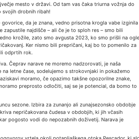
večje mesto v državi. Od tam vas čaka triurna vožnja do
svojih drobnih ribah!
le govorice, da je znana, vedno prisotna krogla vabe izginila
 zapustile najdišče – ali če je to sploh res – smo bili
dno krožile, zato smo avgusta 2023, ko smo prišli na ogl
pričakovanj. Ker nismo bili prepričani, kaj bo to pomenilo za
i odprtih rok.
iva. Čeprav narave ne moremo nadzorovati, je naša
e na letne čase, sodelujemo s strokovnjaki in pokažemo
 raziskavi moramo, če opazimo takšne opozorilne znake,
moramo preprosto odločiti, saj se je potencial, da bomo to
uncu sezone. Izbira za zunanjo ali zunajsezonsko obdobje
riva nepričakovana čudesa v obdobjih, ki jih včasih
ar pogosto vodi do nepozabnih doživetij. Narava je
ogovorov vrtela okoli potapljaškega otoka Pescador, ki sl