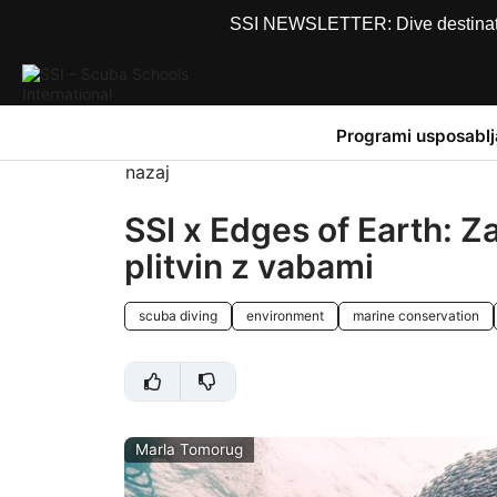
SSI NEWSLETTER: Dive destinations
Programi usposablj
nazaj
SSI x Edges of Earth: Za
plitvin z vabami
scuba diving
environment
marine conservation
Marla Tomorug