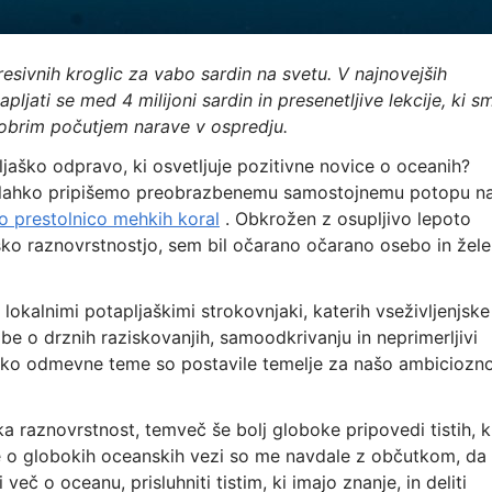
esivnih kroglic za vabo sardin na svetu. V najnovejših
pljati se med 4 milijoni sardin in presenetljive lekcije, ki s
 dobrim počutjem narave v ospredju.
aško odpravo, ki osvetljuje pozitivne novice o oceanih?
lahko pripišemo preobrazbenemu samostojnemu potopu n
o prestolnico mehkih koral
. Obkrožen z osupljivo lepoto
sko raznovrstnostjo, sem bil očarano očarano osebo in žele
 lokalnimi potapljaškimi strokovnjaki, katerih vseživljenjske
e o drznih raziskovanjih, samoodkrivanju in neprimerljivi
oko odmevne teme so postavile temelje za našo ambiciozn
ka raznovrstnost, temveč še bolj globoke pripovedi tistih, k
e o globokih oceanskih vezi so me navdale z občutkom, da
eč o oceanu, prisluhniti tistim, ki imajo znanje, in deliti