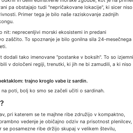
 odkrili in delili edinstvene morske zgodbe, kot je na prime
trani pa obstajajo tudi "nepričakovane lokacije", ki sicer niso
vnosti. Primer tega je bilo naše raziskovanje zadnjih
kongu.
 nit: neprecenljivi morski ekosistemi in predani
ovo zaščito. To spoznanje je bilo gonilna sila 24-mesečnega
ti.
t dodali tako imenovane "postanke v boksih". To so izjemn
i v določeni regiji, trenutki, ki jih ne bi zamudili, a ki niso
spektaklom: trajno kroglo vabe iz sardin.
 poti, bolj ko smo se začeli učiti o sardinah.
n?
jav, pri katerem se te majhne ribe združijo v kompaktno,
rambno vedenje je običajno odziv na prisotnost plenilcev,
er se posamezne ribe držijo skupaj v velikem številu,