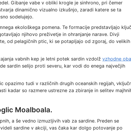
edel. Gibanje vabe v obliki krogle je sinhrono, pri čemer
tvarja dinamično vizualno izkušnjo, zaradi katere se ta
sno sodelujejo.
jemnega ekološkega pomena. Te formacije predstavljajo ključ
otavljajo njihovo preživetje in ohranjanje narave. Divji
e, od pelagičnih ptic, ki se potapljajo od zgoraj, do velikih
ajanja vabnih kep je letni potek sardin vzdolž
vzhodne oba
 sardin selijo proti severu, kar vodi do enega največjih
c opazimo tudi v različnih drugih oceanskih regijah, vključ
zlasti kadar so razmere ustrezne za zbiranje in selitev majhni
oglic Moalboala.
opnih, a še vedno izmuzljivih vab za sardine. Preden se
 videli sardine v akciji, vas čaka kar dolgo potovanje po