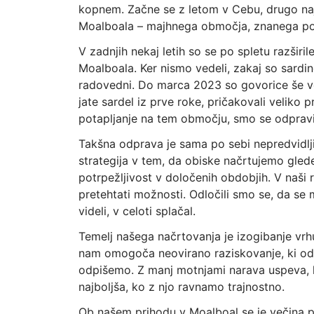
kopnem. Začne se z letom v Cebu, drugo naj
Moalboala – majhnega območja, znanega po 
V zadnjih nekaj letih so se po spletu razširi
Moalboala. Ker nismo vedeli, zakaj so sardine
radovedni. Do marca 2023 so govorice še ve
jate sardel iz prve roke, pričakovali veliko 
potapljanje na tem območju, smo se odpravil
Takšna odprava je sama po sebi nepredvidlj
strategija v tem, da obiske načrtujemo gled
potrpežljivost v določenih obdobjih. V naši
pretehtati možnosti. Odločili smo se, da se 
videli, v celoti splačal.
Temelj našega načrtovanja je izogibanje vrh
nam omogoča neovirano raziskovanje, ki odk
odpišemo. Z manj motnjami narava uspeva, k
najboljša, ko z njo ravnamo trajnostno.
Ob našem prihodu v Moalboal se je večina p