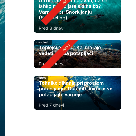
Ali morate znati plavati, da se
lahko potapljate s dihalko?
Varnost pri Snorkljanju
(Snorkeling)
Pred 3 dnevi
unsplash
Toplejši oceani: Kaj morajo
vedeti Scuba potapljači
Pred 5 dnevi
mares
Tehnike dihanja pri prostem
potapljanju: Ostanite mirni in se
potapljajte varneje
Pred 7 dnevi