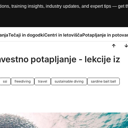
, training insights, industry updates, and expert tips — get th
anja
Tečaji in dogodki
Centri in letovišča
Potapljanje in potova
vestno potapljanje - lekcije iz
ssi
freediving
travel
sustainable diving
sardine bait ball