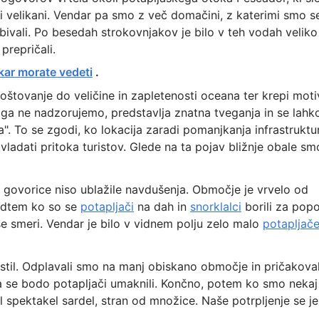
i velikani. Vendar pa smo z več domačini, z katerimi smo s
bivali. Po besedah strokovnjakov je bilo v teh vodah veliko
prepričali.
 kar morate vedeti
.
oštovanje do veličine in zapletenosti oceana ter krepi moti
 ga ne nadzorujemo, predstavlja znatna tveganja in se lahk
. To se zgodi, ko lokacija zaradi pomanjkanja infrastruktu
ladati pritoka turistov. Glede na ta pojav bližnje obale sm
da govorice niso ublažile navdušenja. Območje je vrvelo od
medtem ko so se
potapljači
na dah in
snorklalci
borili za popo
se smeri. Vendar je bilo v vidnem polju zelo malo
potapljač
stil. Odplavali smo na manj obiskano območje in pričakoval
a se bodo potapljači umaknili. Končno, potem ko smo nekaj
žil spektakel sardel, stran od množice. Naše potrpljenje se je