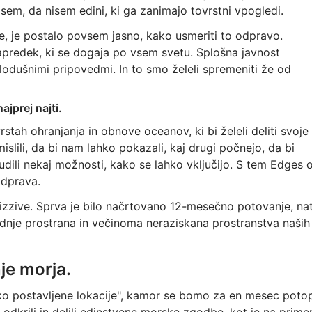
 sem, da nisem edini, ki ga zanimajo tovrstni vpogledi.
e, je postalo povsem jasno, kako usmeriti to odpravo.
napredek, ki se dogaja po vsem svetu. Splošna javnost
dušnimi pripovedmi. In to smo želeli spremeniti že od
ajprej najti.
vrstah ohranjanja in obnove oceanov, ki bi želeli deliti svoje
slili, da bi nam lahko pokazali, kaj drugi počnejo, da bi
onudili nekaj možnosti, kako se lahko vključijo. S tem Edges 
odprava.
 izzive. Sprva je bilo načrtovano 12-mesečno potovanje, na
dnje prostrana in večinoma neraziskana prostranstva naših
je morja.
ko postavljene lokacije", kamor se bomo za en mesec potop