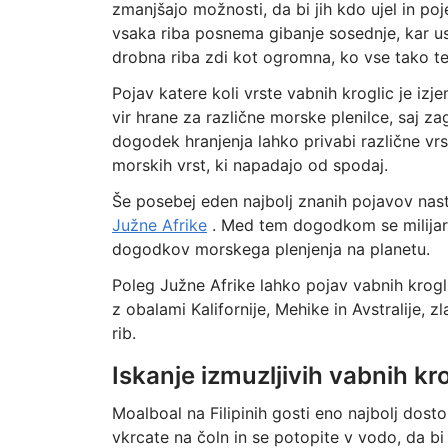
zmanjšajo možnosti, da bi jih kdo ujel in poj
vsaka riba posnema gibanje sosednje, kar us
drobna riba zdi kot ogromna, ko vse tako te
Pojav katere koli vrste vabnih kroglic je iz
vir hrane za različne morske plenilce, saj zag
dogodek hranjenja lahko privabi različne vrst
morskih vrst, ki napadajo od spodaj.
Še posebej eden najbolj znanih pojavov nast
Južne Afrike
. Med tem dogodkom se milijarde
dogodkov morskega plenjenja na planetu.
Poleg Južne Afrike lahko pojav vabnih krogli
z obalami Kalifornije, Mehike in Avstralije, 
rib.
Iskanje izmuzljivih vabnih kr
Moalboal na Filipinih gosti eno najbolj dost
vkrcate na čoln in se potopite v vodo, da bi