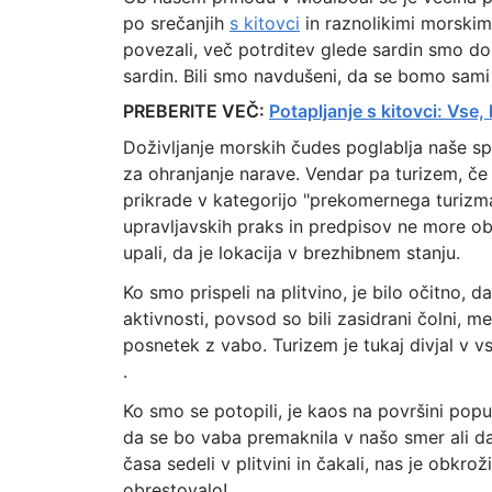
po srečanjih
s kitovci
in raznolikimi morskim
povezali, več potrditev glede sardin smo do
sardin. Bili smo navdušeni, da se bomo sami 
PREBERITE VEČ:
Potapljanje s kitovci: Vse,
Doživljanje morskih čudes poglablja naše sp
za ohranjanje narave. Vendar pa turizem, če
prikrade v kategorijo "prekomernega turizma"
upravljavskih praks in predpisov ne more obv
upali, da je lokacija v brezhibnem stanju.
Ko smo prispeli na plitvino, je bilo očitno, 
aktivnosti, povsod so bili zasidrani čolni, 
posnetek z vabo. Turizem je tukaj divjal v v
.
Ko smo se potopili, je kaos na površini popu
da se bo vaba premaknila v našo smer ali d
časa sedeli v plitvini in čakali, nas je obkro
obrestovalo!