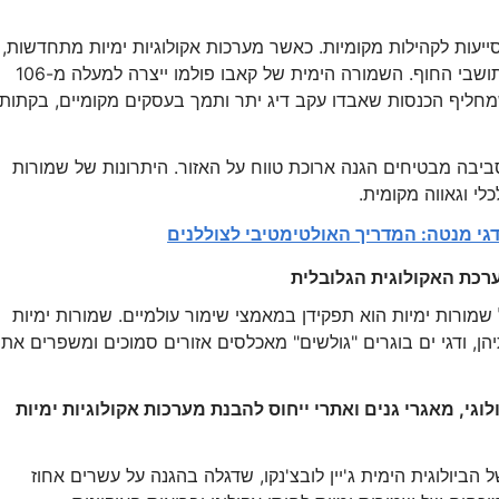
סייעות לקהילות מקומיות. כאשר מערכות אקולוגיות ימיות מתחדשות,
תיירות מספקת לעתים קרובות הכנסה בת קיימא לתושבי החוף. השמורה הימית של קאבו פולמו ייצרה למעלה מ-106
ה שמחליף הכנסות שאבדו עקב דיג יתר ותמך בעסקים מקומיים, בקתות
ביבה מבטיחים הגנה ארוכת טווח על האזור. היתרונות של שמורות
לי וגאווה מקומית.
גי מנטה: המדריך האולטימטיבי לצוללנים
שמורות ימיות הוא תפקידן במאמצי שימור עולמיים. שמורות ימיות
יהן, ודגי ים בוגרים "גולשים" מאכלסים אזורים סמוכים ומשפרים את
גי, מאגרי גנים ואתרי ייחוס להבנת מערכות אקולוגיות ימיות
הביולוגית הימית ג'יין לובצ'נקו, שדגלה בהגנה על עשרים אחוז