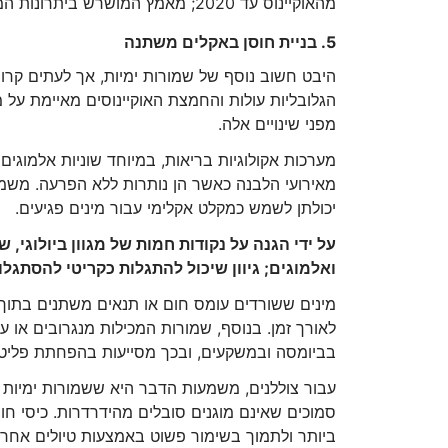
מהאוקיינוס ​​עד 2020; מאמץ המושרש ביתרונות המוכחים של שמורות ימיות לחוסן אקולוגי ובריאות האוקיינוס.
5. בניית חוסן באקלים משתנה
היבט חשוב נוסף של שמורות ימיות, אך לעתים קרו
הגלובליות עולות והחמצת האוקיינוסים מאיימת על מ
מפני שינויים אלה.
מערכות אקולוגיות בריאות, במיוחד שוניות אלמוגים
מאירועי הלבנה כאשר הן נותרות ללא הפרעה. משמ
יכולתן לשמש כמקלט אקלימי עבור מינים פגיעים.
על ידי הגנה על נקודות חמות של מגוון ביולוגי, 
ואלמוגים; גיוון שיכול להתגלות כקריטי להסתגל
מינים ששורדים עומס חום או תנאים משתנים בתוך 
לאורך זמן. בנוסף, שמורות המכילות מנגרובים או ע
בביומסה ובמשקעים, ובכך מסייעות בהפחתת פליטו
עבור צוללנים, משמעות הדבר היא ששמורות ימיות ע
סמוכים שאינם מוגנים סובלים מהידרדרות. כיסי חוס
ביותר ולתמוך בשימור פשוט באמצעות טיולים אחרא