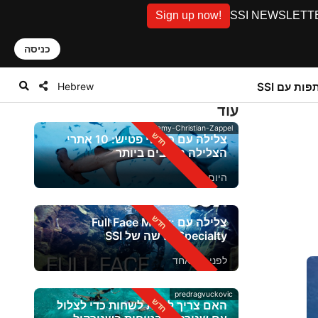
Sign up now!
SSI NEWSLETTER: D
כניסה
Hebrew
ות עם SSI
עוד
Alamy-Christian-Zappel
צלילה עם כרישי פטיש: 10 אתרי
הצלילה הטובים ביותר
היום
צלילה עם Full Face Mask:
Specialty חדשה של SSI
לפני יום אחד
predragvuckovic
האם צריך לדעת לשחות כדי לצלול