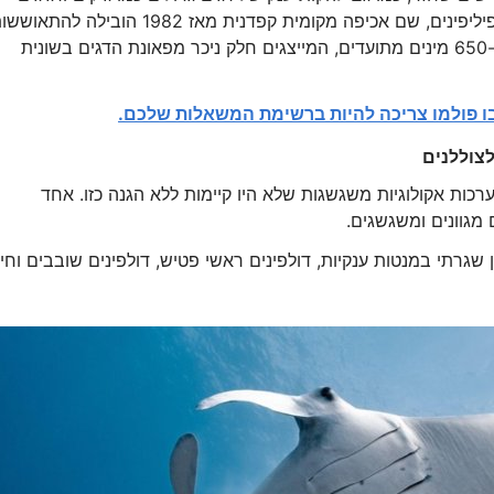
שהופיעו בשפע. מקרה מוצלח נוסף הוא האי אפו בפיליפינים, שם אכיפה מקומית קפדנית מאז 1982 הובילה להת
דרמטית של מגוון הדגים. ניתן לראות שם למעלה מ-650 מינים מתועדים, המייצגים חלק ניכר מפאונת הדגים בשונית
ו פולמו צריכה להיות ברשימת המשאלות שלכם.
ות אקולוגיות משגשגות שלא היו קיימות ללא הגנה כזו. אחד
 מגוונים ומשגשגים.
שגרתי במנטות ענקיות, דולפינים ראשי פטיש, דולפינים שובבים וחי