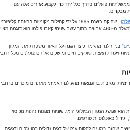
 ממשלתיות פועלים בדרך כלל יחד כדי לקבוע אזורים אלה עם
ת מבקרים.
ולמו
, שהוקם בשנת 1995 על ידי קהילות מקומיות בבאחה קליפורני
מדענים תיעדו עלייה ניכרת בביומסה של דגים של למעלה מ-460 אחוזים בתוך עשר שנים! קאבו פולמו הוא דוגמה מצ
ים"
בניו זילנד מדגימה כיצד הגנה על האזור משפרת את המגוון
. מאז 1998, המערות התת-ימיות ויערות האצות שוקקים חיים ומושכים אליהם צוללנים מכל רחבי
ימיות, מגובות בדוגמאות מהעולם האמיתי מאתרים מוכרים ברחבי
וא שגשג המגוון הביולוגי הימי. שוניות מוגנות נהנות מכיסוי
 וגידול באוכלוסיות טורפים.
ים שחזר, כמו גם להקות ענק של דגים גדולים כמו ג'קים ודגיגים