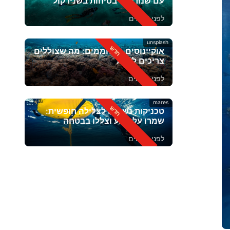
עם שנורקל? בטיחות בשנירקול
לפני 2 ימים
unsplash
אוקיינוסים מתחממים: מה שצוללים
צריכים לדעת
לפני 4 ימים
mares
טכניקות נשימה לצלילה חופשית:
שמרו על רוגע וצללו בבטחה
לפני 6 ימים