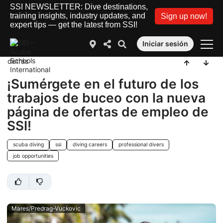
SSI NEWSLETTER: Dive destinations,
training insights, industry updates, and
Sign up now!
expert tips — get the latest from SSI!
Iniciar sesión
detrás
¡Sumérgete en el futuro de los
trabajos de buceo con la nueva
página de ofertas de empleo de
SSI!
scuba diving
ssi
diving careers
professional divers
job opportunities
Mares/Predrag-Vuckovic