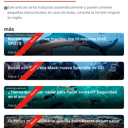
Este artículo se ha traducido automáticamente y puede contener
pequeñas inexactitudes; en caso de duda, consulta la versión original
en inglés.
más
Alamy-Christian-Zappel
Bucear con tiburones martillo: los 10 mejores DIVE
SPOTS
Hace 1 día
Buceo con Full Face Mask: nueva Specialty de SSI
Hace 2 días
predragvuckovic
¿Tienes que saber nadar para hacer snorkel? Seguridad
en el snorkel
Hace 3 días
unsplash
Océanos más cálidos: lo que los buceadores deben saber