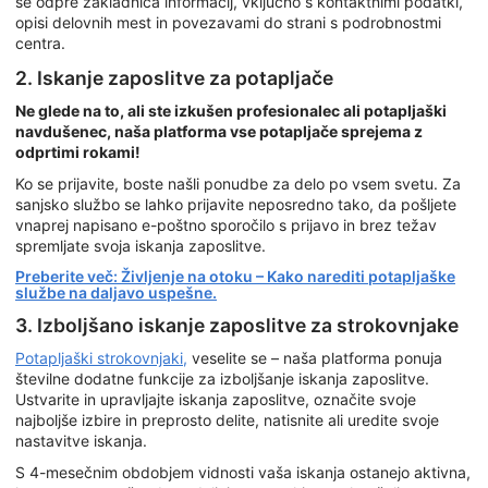
se odpre zakladnica informacij, vključno s kontaktnimi podatki,
opisi delovnih mest in povezavami do strani s podrobnostmi
centra.
2. Iskanje zaposlitve za potapljače
Ne glede na to, ali ste izkušen profesionalec ali potapljaški
navdušenec, naša platforma vse potapljače sprejema z
odprtimi rokami!
Ko se prijavite, boste našli ponudbe za delo po vsem svetu. Za
sanjsko službo se lahko prijavite neposredno tako, da pošljete
vnaprej napisano e-poštno sporočilo s prijavo in brez težav
spremljate svoja iskanja zaposlitve.
Preberite več: Življenje na otoku – Kako narediti potapljaške
službe na daljavo uspešne.
3. Izboljšano iskanje zaposlitve za strokovnjake
Potapljaški strokovnjaki,
veselite se – naša platforma ponuja
številne dodatne funkcije za izboljšanje iskanja zaposlitve.
Ustvarite in upravljajte iskanja zaposlitve, označite svoje
najboljše izbire in preprosto delite, natisnite ali uredite svoje
nastavitve iskanja.
S 4-mesečnim obdobjem vidnosti vaša iskanja ostanejo aktivna,