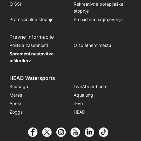
O SSI
Rekreativne potapljaške
stopnje
Profesionalne stopnje
Pro sistem nagrajevanja
Pravne informacije
Politika zasebnosti
O spletnem mestu
Spremeni nastavitve
piškotkov
HEAD Watersports
Scubago
LiveAboard.com
Mares
Aqualung
Apeks
rEvo
Zoggs
HEAD