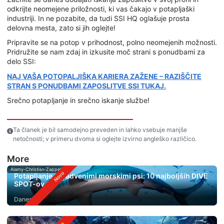
odkrijte neomejene priložnosti, ki vas čakajo v potapljaški
industriji. In ne pozabite, da tudi SSI HQ oglašuje prosta
delovna mesta, zato si jih oglejte!
Pripravite se na potop v prihodnost, polno neomejenih možnosti.
Pridružite se nam zdaj in izkusite moč strani s ponudbami za
delo SSI:
NAJ VAŠA POTOPALJIŠKA KARIERA ZAŽENE – RAZIŠČITE
STRAN S PONUDBAMI ZAPOSLITVE SSI TUKAJ.
Srečno potapljanje in srečno iskanje službe!
Ta članek je bil samodejno preveden in lahko vsebuje manjše
netočnosti; v primeru dvoma si oglejte izvirno angleško različico.
More
Alamy-Christian-Zappel
Potapljanje s kladvenimi morskimi psi: 10 najboljših DIVE
SPOT-ov
Danes