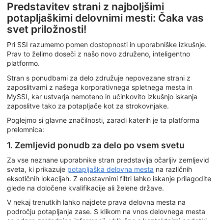
Predstavitev strani z najboljšimi
potapljaškimi delovnimi mesti: Čaka vas
svet priložnosti!
Pri SSI razumemo pomen dostopnosti in uporabniške izkušnje.
Prav to želimo doseči z našo novo združeno, inteligentno
platformo.
Stran s ponudbami za delo združuje nepovezane strani z
zaposlitvami z našega korporativnega spletnega mesta in
MySSI, kar ustvarja nemoteno in učinkovito izkušnjo iskanja
zaposlitve tako za potapljače kot za strokovnjake.
Poglejmo si glavne značilnosti, zaradi katerih je ta platforma
prelomnica:
1. Zemljevid ponudb za delo po vsem svetu
Za vse neznane uporabnike stran predstavlja očarljiv zemljevid
sveta, ki prikazuje
potapljaška delovna mesta
na različnih
eksotičnih lokacijah. Z enostavnimi filtri lahko iskanje prilagodite
glede na določene kvalifikacije ali želene države.
V nekaj trenutkih lahko najdete prava delovna mesta na
področju potapljanja zase. S klikom na vnos delovnega mesta