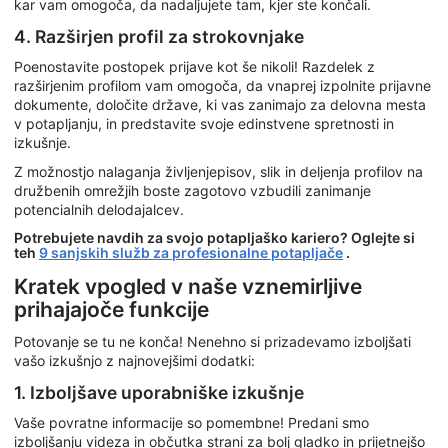
kar vam omogoča, da nadaljujete tam, kjer ste končali.
4. Razširjen profil za strokovnjake
Poenostavite postopek prijave kot še nikoli! Razdelek z
razširjenim profilom vam omogoča, da vnaprej izpolnite prijavne
dokumente, določite države, ki vas zanimajo za delovna mesta
v potapljanju, in predstavite svoje edinstvene spretnosti in
izkušnje.
Z možnostjo nalaganja življenjepisov, slik in deljenja profilov na
družbenih omrežjih boste zagotovo vzbudili zanimanje
potencialnih delodajalcev.
Potrebujete navdih za svojo potapljaško kariero? Oglejte si
teh
9 sanjskih služb za profesionalne potapljače
.
Kratek vpogled v naše vznemirljive
prihajajoče funkcije
Potovanje se tu ne konča! Nenehno si prizadevamo izboljšati
vašo izkušnjo z najnovejšimi dodatki:
1. Izboljšave uporabniške izkušnje
Vaše povratne informacije so pomembne! Predani smo
izboljšanju videza in občutka strani za bolj gladko in prijetnejšo