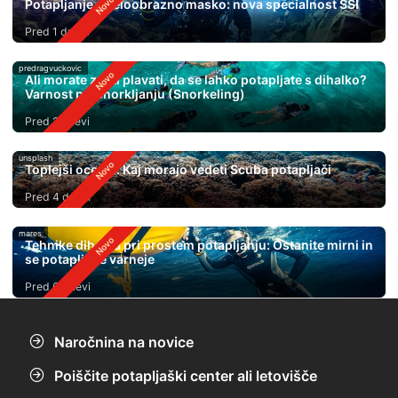
Potapljanje s celoobrazno masko: nova specialnost SSI
Pred 1 dnem
predragvuckovic
Ali morate znati plavati, da se lahko potapljate s dihalko?
Varnost pri Snorkljanju (Snorkeling)
Pred 2 dnevi
unsplash
Toplejši oceani: Kaj morajo vedeti Scuba potapljači
Pred 4 dnevi
mares
Tehnike dihanja pri prostem potapljanju: Ostanite mirni in
se potapljajte varneje
Pred 6 dnevi
Naročnina na novice
Poiščite potapljaški center ali letovišče