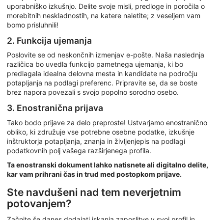
uporabniško izkušnjo. Delite svoje misli, predloge in poročila o
morebitnih neskladnostih, na katere naletite; z veseljem vam
bomo prisluhnili!
2. Funkcija ujemanja
Poslovite se od neskončnih izmenjav e-pošte. Naša naslednja
različica bo uvedla funkcijo pametnega ujemanja, ki bo
predlagala idealna delovna mesta in kandidate na področju
potapljanja na podlagi preferenc. Pripravite se, da se boste
brez napora povezali s svojo popolno sorodno osebo.
3. Enostranična prijava
Tako bodo prijave za delo preproste! Ustvarjamo enostranično
obliko, ki združuje vse potrebne osebne podatke, izkušnje
inštruktorja potapljanja, znanja in življenjepis na podlagi
podatkovnih polj vašega razširjenega profila.
Ta enostranski dokument lahko natisnete ali digitalno delite,
kar vam prihrani čas in trud med postopkom prijave.
Ste navdušeni nad tem neverjetnim
potovanjem?
Začnite še danes dodajati iskanja zaposlitve v svoj profil in