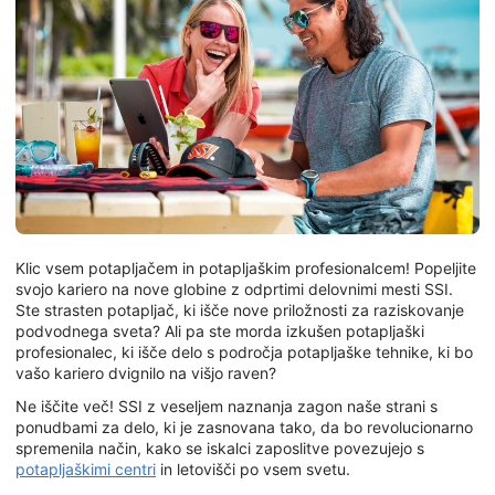
Klic vsem potapljačem in potapljaškim profesionalcem! Popeljite
svojo kariero na nove globine z odprtimi delovnimi mesti SSI.
Ste strasten potapljač, ki išče nove priložnosti za raziskovanje
podvodnega sveta? Ali pa ste morda izkušen potapljaški
profesionalec, ki išče delo s področja potapljaške tehnike, ki bo
vašo kariero dvignilo na višjo raven?
Ne iščite več! SSI z veseljem naznanja zagon naše strani s
ponudbami za delo, ki je zasnovana tako, da bo revolucionarno
spremenila način, kako se iskalci zaposlitve povezujejo s
potapljaškimi centri
in letovišči po vsem svetu.