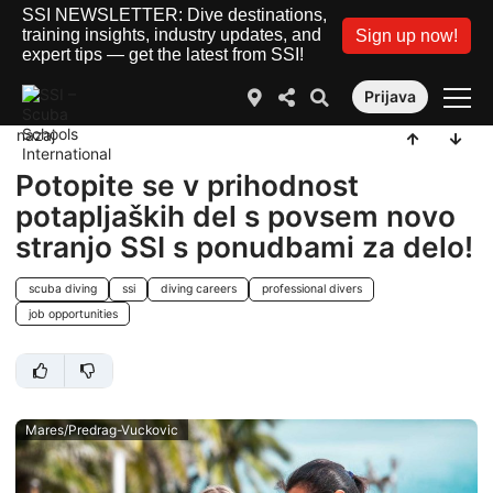
SSI NEWSLETTER: Dive destinations,
training insights, industry updates, and
Sign up now!
expert tips — get the latest from SSI!
Prijava
nazaj
Potopite se v prihodnost
potapljaških del s povsem novo
stranjo SSI s ponudbami za delo!
scuba diving
ssi
diving careers
professional divers
job opportunities
Mares/Predrag-Vuckovic