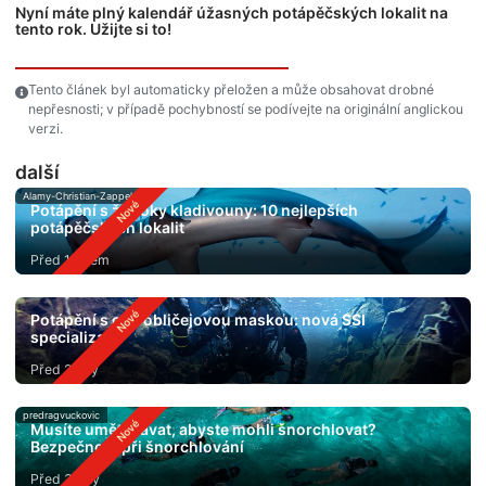
Nyní máte plný kalendář úžasných potápěčských lokalit na
tento rok. Užijte si to!
Tento článek byl automaticky přeložen a může obsahovat drobné
nepřesnosti; v případě pochybností se podívejte na originální anglickou
verzi.
další
Alamy-Christian-Zappel
Potápění s žraloky kladivouny: 10 nejlepších
potápěčských lokalit
Před 1 dnem
Potápění s celoobličejovou maskou: nová SSI
specializace
Před 2 dny
predragvuckovic
Musíte umět plavat, abyste mohli šnorchlovat?
Bezpečnost při šnorchlování
Před 3 dny