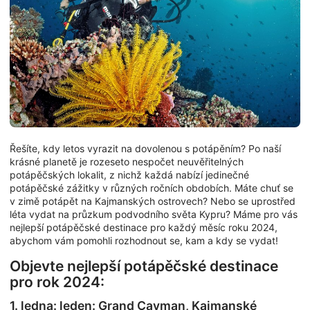
Řešíte, kdy letos vyrazit na dovolenou s potápěním? Po naší
krásné planetě je rozeseto nespočet neuvěřitelných
potápěčských lokalit, z nichž každá nabízí jedinečné
potápěčské zážitky v různých ročních obdobích. Máte chuť se
v zimě potápět na Kajmanských ostrovech? Nebo se uprostřed
léta vydat na průzkum podvodního světa Kypru? Máme pro vás
nejlepší potápěčské destinace pro každý měsíc roku 2024,
abychom vám pomohli rozhodnout se, kam a kdy se vydat!
Objevte nejlepší potápěčské destinace
pro rok 2024:
1. ledna: leden: Grand Cayman, Kajmanské