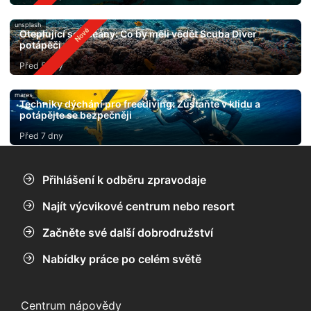
unsplash
Oteplující se oceány: Co by měli vědět Scuba Diver
potápěči
Před 5 dny
mares
Techniky dýchání pro freediving: Zůstaňte v klidu a
potápějte se bezpečněji
Před 7 dny
Přihlášení k odběru zpravodaje
Najít výcvikové centrum nebo resort
Začněte své další dobrodružství
Nabídky práce po celém světě
Centrum nápovědy