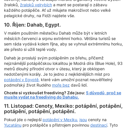
žraloků,
žraloků velrybích
a mant se postarají o zábavu
každého potápěče. Ať už milujete makroživot nebo velké
pelagické druhy, na Fidži najdete vše.
10. Říjen: Dahab, Egypt.
V malém pouštním městečku Dahab může být v letních
měsících červenci a srpnu extrémní horko. Většina turistů se
sem ráda vydává kolem října, aby se vyhnuli extrémnímu horku,
ale přesto si užili teplé vody.
Dahab je proslulý svým potápěním ze břehu, přičemž
nejznámější potápěčskou lokalitou je Modrá díra (Blue Hole), 93
metrů dlouhý přírodní otvor v útesu, který je obklopen
nedotčenými korály. Je to jedno z nejklidnějších míst pro
potápění v Egyptě,
které vám umožní poznat neuvěřitelný
podmořský život Rudého
moře bez
davů lidí.
Chcete si vyzkoušet freediving? Zde jsou:
5 důvodů, proč se
musíte vydat na freediving do Dahabu.
11. Listopad: Cenoty, Mexiko: potápění, potápění,
potápění, potápění, potápění.
Pokud jde o nejlepší
potápění v Mexiku,
jsou
cenoty na
Yucatánu
pro potápěče s přístrojem povinnou
destinací
. Tyto