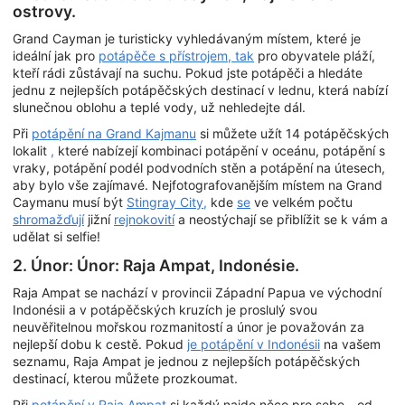
ostrovy.
Grand Cayman je turisticky vyhledávaným místem, které je
ideální jak pro
potápěče s přístrojem, tak
pro obyvatele pláží,
kteří rádi zůstávají na suchu. Pokud jste potápěči a hledáte
jednu z nejlepších potápěčských destinací v lednu, která nabízí
slunečnou oblohu a teplé vody, už nehledejte dál.
Při
potápění na Grand Kajmanu
si můžete užít 14 potápěčských
lokalit
,
které nabízejí kombinaci potápění v oceánu, potápění s
vraky, potápění podél podvodních stěn a potápění na útesech,
aby bylo vše zajímavé. Nejfotografovanějším místem na Grand
Caymanu musí být
Stingray City,
kde
se
ve velkém počtu
shromažďují
jižní
rejnokovití
a neostýchají se přiblížit se k vám a
udělat si selfie!
2. Únor: Únor: Raja Ampat, Indonésie.
Raja Ampat se nachází v provincii Západní Papua ve východní
Indonésii a v potápěčských kruzích je proslulý svou
neuvěřitelnou mořskou rozmanitostí a únor je považován za
nejlepší dobu k cestě. Pokud
je potápění v Indonésii
na vašem
seznamu, Raja Ampat je jednou z nejlepších potápěčských
destinací, kterou můžete prozkoumat.
Při
potápění v Raja Ampat
si každý najde něco pro sebe - od