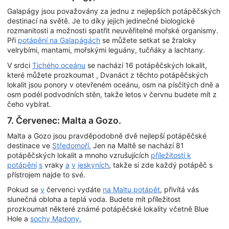
Galapágy jsou považovány za jednu z nejlepších potápěčských
destinací na světě. Je to díky jejich jedinečné biologické
rozmanitosti a možnosti spatřit neuvěřitelné mořské organismy.
Při
potápění na Galapágách
se můžete setkat se žraloky
velrybími, mantami, mořskými leguány, tučňáky a lachtany.
V srdci
Tichého oceánu
se nachází 16 potápěčských lokalit,
které můžete prozkoumat
.
Dvanáct z těchto potápěčských
lokalit jsou ponory v otevřeném oceánu, osm na písčitých dně a
osm podél podvodních stěn, takže letos v červnu budete mít z
čeho vybírat.
7. Červenec: Malta a Gozo.
Malta a Gozo jsou pravděpodobně dvě nejlepší potápěčské
destinace ve
Středomoří.
Jen na Maltě se nachází 81
potápěčských lokalit a mnoho vzrušujících
příležitostí k
potápění
s
vraky
a
v
jeskyních
, takže si zde každý potápěč s
přístrojem najde to své.
Pokud se
v
červenci vydáte
na Maltu potápět
, přivítá vás
slunečná obloha a teplá voda. Budete mít příležitost
prozkoumat některé známé potápěčské lokality včetně Blue
Hole a
sochy Madony.