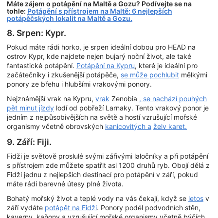
Máte zájem o potápění na Maltě a Gozu? Podívejte se na
tohle:
Potápění s přístrojem na Maltě: 6 nejlepších
potápěčských lokalit na Maltě a Gozu.
8. Srpen: Kypr.
Pokud máte rádi horko, je srpen ideální dobou pro HEAD na
ostrov Kypr, kde najdete nejen bujarý noční život, ale také
fantastické potápění.
Potápění na Kypru
, které je ideální pro
začátečníky i zkušenější potápěče,
se může pochlubit
mělkými
ponory ze břehu i hlubšími vrakovými ponory.
Nejznámější vrak na Kypru,
vrak
Zenobia
, se nachází pouhých
pět minut jízdy
lodí od pobřeží Larnaky. Tento vrakový ponor je
jedním z nejpůsobivějších na světě a hostí vzrušující mořské
organismy včetně obrovských
kanicovitých a
želv karet.
9. Září: Fiji.
Fidži je světově proslulé svými zářivými laločníky a při potápění
s přístrojem zde můžete spatřit asi 1200 druhů ryb. Obojí dělá z
Fidži jednu z nejlepších destinací pro potápění v září, pokud
máte rádi barevné útesy plné života.
Bohatý mořský život a teplé vody na vás čekají, když se
letos
v
září vydáte
potápět na Fidži
. Ponory podél podvodních stěn,
kaverny, kaňony a vzrušující mořské organismy včetně býčích