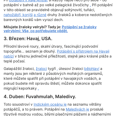
potápění v bahně až po velké pelagické živočichy
.
Při potápění
v této oblasti se pravidelně objevují soltýnovití, tuňáci,
nahožábří, korýši
a různé
druhy žraloků a koberce nedotčených
barevných korálů vám vyrazí dech.
Milujete žraloky velrybí? Tady je:
Potápění se žraloky
velrybími: Vše, co potřebujete vědět.
3. Březen: Havaj, USA.
Přírodní lávové roury, skalní útvary, fascinující podvodní
topografie... seznam je dlouhý.
Potápění s přístrojem na Havaji
nabízí
v březnu jedinečné příležitosti, stejně jako krásné pláže a
teplé počasí.
Galapážští žraloci,
žraloci
tygří
,
útesoví žraloci
bělohlaví
a
manty jsou jen některé z působivých mořských organismů,
které můžete spatřit při potápění v havajských vodách, a
pokud budete mít opravdu štěstí, můžete dokonce spatřit
migrující keporkaky
.
4. Duben: Fuvahmulah, Maledivy.
Toto souostroví v
Indickém oceánu je
na seznamu většiny
potápěčů, a to právem. Potápění na
Maledivách je
proslulé
třpytivě modrou vodou, bílými písečnými plážemi a nádhernými