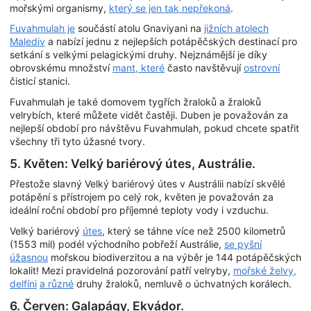
mořskými organismy,
který se jen tak nepřekoná
.
Fuvahmulah je
součástí atolu Gnaviyani na
jižních atolech
Malediv
a nabízí jednu z nejlepších potápěčských destinací pro
setkání s velkými pelagickými druhy. Nejznámější je díky
obrovskému množství
mant, které
často navštěvují
ostrovní
čisticí stanici.
Fuvahmulah je také domovem tygřích žraloků a žraloků
velrybích, které můžete vidět častěji. Duben je považován za
nejlepší období pro návštěvu Fuvahmulah, pokud chcete spatřit
všechny tři tyto úžasné tvory.
5. Květen: Velký bariérový útes, Austrálie.
Přestože slavný Velký bariérový útes v Austrálii nabízí skvělé
potápění s přístrojem po celý rok, květen je považován za
ideální roční období pro příjemné teploty vody i vzduchu.
Velký bariérový
útes
, který se táhne více než 2500 kilometrů
(1553 mil) podél východního pobřeží Austrálie,
se pyšní
úžasnou
mořskou biodiverzitou a na výběr je 144 potápěčských
lokalit! Mezi pravidelná pozorování patří velryby,
mořské želvy,
delfíni
a různé
druhy žraloků, nemluvě o úchvatných korálech.
6. Červen: Galapágy, Ekvádor.