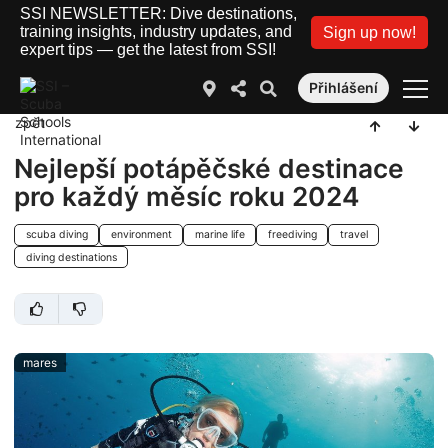
SSI NEWSLETTER: Dive destinations,
training insights, industry updates, and
Sign up now!
expert tips — get the latest from SSI!
Přihlášení
zpět
Nejlepší potápěčské destinace
pro každý měsíc roku 2024
scuba diving
environment
marine life
freediving
travel
diving destinations
mares