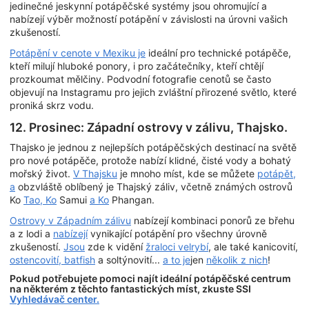
jedinečné jeskynní potápěčské systémy jsou ohromující a
nabízejí výběr možností potápění v závislosti na úrovni vašich
zkušeností.
Potápění v cenote v Mexiku je
ideální pro technické potápěče,
kteří milují hluboké ponory, i pro začátečníky, kteří chtějí
prozkoumat mělčiny. Podvodní fotografie cenotů se často
objevují na Instagramu pro jejich zvláštní přirozené světlo, které
proniká skrz vodu.
12. Prosinec: Západní ostrovy v zálivu, Thajsko.
Thajsko je jednou z nejlepších potápěčských destinací na světě
pro nové potápěče, protože nabízí klidné, čisté vody a bohatý
mořský život.
V Thajsku
je mnoho míst, kde se můžete
potápět,
a
obzvláště oblíbený je Thajský záliv, včetně známých ostrovů
Ko
Tao, Ko
Samui
a Ko
Phangan.
Ostrovy v Západním zálivu
nabízejí kombinaci ponorů ze břehu
a z lodi a
nabízejí
vynikající potápění pro všechny úrovně
zkušeností.
Jsou
zde k vidění
žraloci velrybí
, ale také kanicovití,
ostencovití, batfish
a soltýnovití...
a to je
jen
několik z nich
!
Pokud potřebujete pomoci najít ideální potápěčské centrum
na některém z těchto fantastických míst, zkuste SSI
Vyhledávač center.