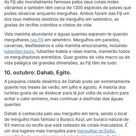
As Fiji são mundialmente famosas pelos seus corais moles
vibrantes e também têm cerca de 1200 espécies de peixes que
podes observar enquanto mergulhas. Ambos fazem das Fiji um
dos teus melhores destinos de mergulho em setembro, se
gostas de recifes coloridos e cheios de vida.
Vida marinha abundante e águas quentes esperam-te quando
mergulhares
nas Fiji
em setembro. Mergulhos em paredes,
cavernas, desfiladeiros e vida marinha emocionante, incluindo
tubarões-touro
, tubarões-baleia e raias-manta, manterão todos
os mergulhadores entretidos. Quer gostes de vida macro ou de
vida pelágica de grandes dimensões, as Fiji têm de tudo.
10. outubro: Dahab, Egito.
A pequena cidade desértica de Dahab pode ser extremamente
quente nos meses de verão, em julho e agosto. A maioria dos
turistas gosta de se deslocar para lá por volta de outubro para
evitar o calor extremo, mas continuar a desfrutar das águas
quentes.
Dahab é conhecida pelo seu mergulho em terra, sendo o local
de mergulho mais famoso o Buraco Azul; um buraco natural de
93 metros no recife que está rodeado de corais imaculados. É
um dos lugares mais tranquilos para
mergulhar no Egito
,