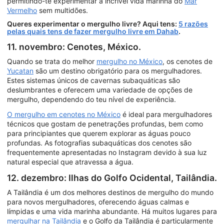
permitindo-te experimentar a incrível vida marinha do
Mar
Vermelho
sem multidões.
Queres experimentar o mergulho livre? Aqui tens:
5 razões
pelas quais tens de fazer mergulho livre em Dahab
.
11. novembro: Cenotes, México.
Quando se trata do melhor
mergulho no México
, os cenotes de
Yucatan
são um destino obrigatório para os mergulhadores.
Estes sistemas únicos de cavernas subaquáticas são
deslumbrantes e oferecem uma variedade de opções de
mergulho, dependendo do teu nível de experiência.
O mergulho em cenotes no México
é ideal para mergulhadores
técnicos que gostam de penetrações profundas, bem como
para principiantes que querem explorar as águas pouco
profundas. As fotografias subaquáticas dos cenotes são
frequentemente apresentadas no Instagram devido à sua luz
natural especial que atravessa a água.
12. dezembro: Ilhas do Golfo Ocidental, Tailândia.
A Tailândia é um dos melhores destinos de mergulho do mundo
para novos mergulhadores, oferecendo águas calmas e
límpidas e uma vida marinha abundante. Há muitos lugares para
mergulhar na Tailândia
e o Golfo da Tailândia é particularmente