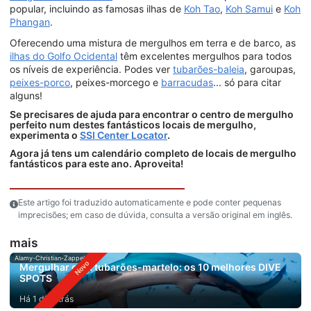
popular, incluindo as famosas ilhas de
Koh Tao
,
Koh Samui
e
Koh
Phangan
.
Oferecendo uma mistura de mergulhos em terra e de barco, as
ilhas do Golfo Ocidental
têm excelentes mergulhos para todos
os níveis de experiência. Podes ver
tubarões-baleia
, garoupas,
peixes-porco
, peixes-morcego e
barracudas
... só para citar
alguns!
Se precisares de ajuda para encontrar o centro de mergulho
perfeito num destes fantásticos locais de mergulho,
experimenta o
SSI Center Locator
.
Agora já tens um calendário completo de locais de mergulho
fantásticos para este ano. Aproveita!
Este artigo foi traduzido automaticamente e pode conter pequenas
imprecisões; em caso de dúvida, consulta a versão original em inglês.
mais
Alamy-Christian-Zappel
Mergulhar com tubarões-martelo: os 10 melhores DIVE
SPOTS
Há 1 dia atrás