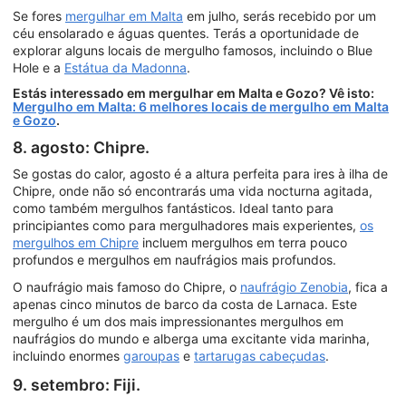
Se fores
mergulhar em Malta
em julho, serás recebido por um
céu ensolarado e águas quentes. Terás a oportunidade de
explorar alguns locais de mergulho famosos, incluindo o Blue
Hole e a
Estátua da Madonna
.
Estás interessado em mergulhar em Malta e Gozo? Vê isto:
Mergulho em Malta: 6 melhores locais de mergulho em Malta
e Gozo
.
8. agosto: Chipre.
Se gostas do calor, agosto é a altura perfeita para ires à ilha de
Chipre, onde não só encontrarás uma vida nocturna agitada,
como também mergulhos fantásticos. Ideal tanto para
principiantes como para mergulhadores mais experientes,
os
mergulhos em Chipre
incluem mergulhos em terra pouco
profundos e mergulhos em naufrágios mais profundos.
O naufrágio mais famoso do Chipre, o
naufrágio Zenobia
, fica a
apenas cinco minutos de barco da costa de Larnaca. Este
mergulho é um dos mais impressionantes mergulhos em
naufrágios do mundo e alberga uma excitante vida marinha,
incluindo enormes
garoupas
e
tartarugas cabeçudas
.
9. setembro: Fiji.