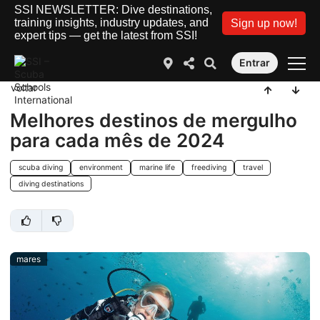
SSI NEWSLETTER: Dive destinations,
training insights, industry updates, and
Sign up now!
expert tips — get the latest from SSI!
Entrar
voltar
Melhores destinos de mergulho
para cada mês de 2024
scuba diving
environment
marine life
freediving
travel
diving destinations
mares