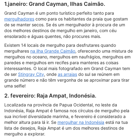
1.janeiro: Grand Cayman, Ilhas Caimão.
Grand Cayman é um ponto turístico perfeito tanto para
mergulhadores
como para os habitantes da praia que gostam
de se manter secos. Se és um mergulhador à procura de um
dos melhores destinos de mergulho em janeiro, com céu
ensolarado e águas quentes, não procures mais.
Existem 14 locais de mergulho para desfrutares quando
mergulhares
na ilha Grande Caimão
, oferecendo uma mistura de
mergulhos no oceano, mergulhos em naufrágios, mergulhos em
paredes e mergulhos em recifes para manteres as coisas
interessantes. O local mais fotografado em Grand Cayman tem
de ser
Stingray City
, onde
as arraias
do sul se reúnem em
grande número e não têm vergonha de se aproximar para tirar
uma selfie!
2. fevereiro: Raja Ampat, Indonésia.
Localizada na província de Papua Ocidental, no leste da
Indonésia, Raja Ampat é famosa nos círculos de mergulho pela
sua incrível diversidade marinha, e fevereiro é considerado a
melhor altura para lá ir. Se
mergulhar na Indonésia
está na tua
lista de desejos, Raja Ampat é um dos melhores destinos de
mergulho a explorar.