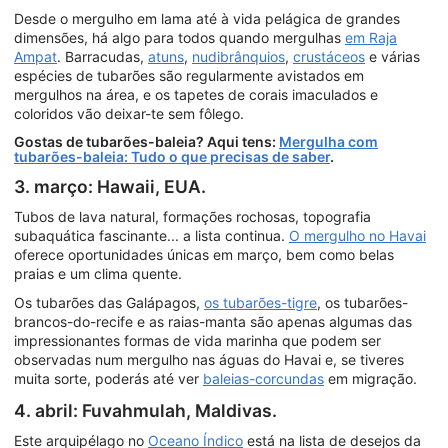
Desde o mergulho em lama até à vida pelágica de grandes
dimensões, há algo para todos quando mergulhas
em Raja
Ampat
. Barracudas,
atuns
,
nudibrânquios
,
crustáceos
e várias
espécies de tubarões são regularmente avistados em
mergulhos na área, e os tapetes de corais imaculados e
coloridos vão deixar-te sem fôlego.
Gostas de tubarões-baleia? Aqui tens:
Mergulha com
tubarões-baleia: Tudo o que precisas de saber
.
3. março: Hawaii, EUA.
Tubos de lava natural, formações rochosas, topografia
subaquática fascinante... a lista continua.
O mergulho no Havai
oferece oportunidades únicas em março, bem como belas
praias e um clima quente.
Os tubarões das Galápagos,
os tubarões-tigre
, os tubarões-
brancos-do-recife e as raias-manta são apenas algumas das
impressionantes formas de vida marinha que podem ser
observadas num mergulho nas águas do Havai e, se tiveres
muita sorte, poderás até ver
baleias-corcundas
em migração.
4. abril: Fuvahmulah, Maldivas.
Este arquipélago no
Oceano Índico
está na lista de desejos da