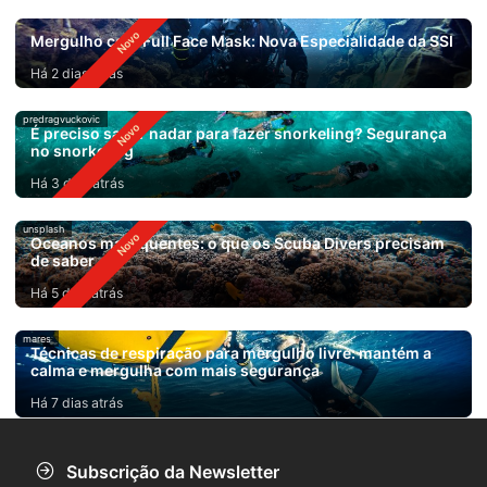
Mergulho com Full Face Mask: Nova Especialidade da SSI
Há 2 dias atrás
predragvuckovic
É preciso saber nadar para fazer snorkeling? Segurança
no snorkeling
Há 3 dias atrás
unsplash
Oceanos mais quentes: o que os Scuba Divers precisam
de saber
Há 5 dias atrás
mares
Técnicas de respiração para mergulho livre: mantém a
calma e mergulha com mais segurança
Há 7 dias atrás
Subscrição da Newsletter