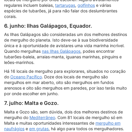
regulares incluem baleias,
tartarugas
,
golfinhos
e várias
espécies de tubarões, já para não falar dos deslumbrantes
corais.
6. junho: Ilhas Galápagos, Equador.
As Ilhas Galápagos são consideradas um dos melhores destinos
de mergulho do planeta. Isto deve-se à sua biodiversidade
única e à oportunidade de avistares uma vida marinha incrível.
Quando mergulhas
nas Ilhas Galápagos
, podes encontrar
tubarões-baleia, arraias-manta, iguanas marinhas, pinguins e
leões-marinhos.
Há 16 locais de mergulho para explorares, situados no coração
do
Oceano Pacífico
. Doze dos locais de mergulho são
mergulhos em mar aberto, oito são mergulhos em fundos
arenosos e oito são mergulhos em paredes, por isso terás muito
por onde escolher em junho.
7. julho: Malta e Gozo.
Malta e Gozo são, sem dúvida, dois dos melhores destinos de
mergulho do
Mediterrâneo
. Com 81 locais de mergulho só em
Malta e muitas oportunidades interessantes de
mergulho em
naufrágios
e
em grutas
, há algo para todos os mergulhadores.