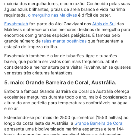
maioria dos mergulhadores, e com razão. Conhecido pelas suas
águas azuis brilhantes, praias de areia branca e vida marinha
requintada,
o mergulho nas Maldivas
é difícil de bater.
Fuvahmulah
faz parte do Atol Gnaviyani nos
Atóis do Sul
das
Maldivas e oferece um dos melhores destinos de mergulho para
encontros com grandes espécies pelágicas. É famosa pelo
grande número de
raias-manta oceânicas
que frequentam a
estação de limpeza da ilha.
Fuvahmulah também é o lar de tubarões-tigre e tubarões-
baleia, que podem ser vistos com mais frequência. abril é
considerado a melhor altura para visitar Fuvahmulah se quiseres
ver estas três criaturas fantásticas.
5. maio: Grande Barreira de Coral, Austrália.
Embora a famosa Grande Barreira de Coral da Austrália ofereça
excelentes mergulhos durante todo o ano, maio é considerado a
altura do ano perfeita para temperaturas confortáveis na água
e no ar.
Estendendo-se por mais de 2500 quilómetros (1553 milhas) ao
longo da costa leste da Austrália, a
Grande Barreira de Coral
apresenta uma biodiversidade marinha espantosa e tem 144
locais de mergulho por onde escolher! Alguns avistamentos