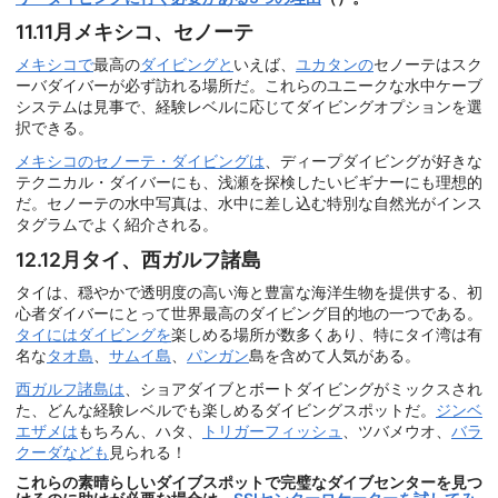
11.11月メキシコ、セノーテ
メキシコで
最高の
ダイビングと
いえば、
ユカタンの
セノーテはスク
ーバダイバーが必ず訪れる場所だ。これらのユニークな水中ケーブ
システムは見事で、経験レベルに応じてダイビングオプションを選
択できる。
メキシコのセノーテ・ダイビングは
、ディープダイビングが好きな
テクニカル・ダイバーにも、浅瀬を探検したいビギナーにも理想的
だ。セノーテの水中写真は、水中に差し込む特別な自然光がインス
タグラムでよく紹介される。
12.12月タイ、西ガルフ諸島
タイは、穏やかで透明度の高い海と豊富な海洋生物を提供する、初
心者ダイバーにとって世界最高のダイビング目的地の一つである。
タイにはダイビングを
楽しめる場所が数多くあり、特にタイ湾は有
名な
タオ島
、
サムイ島
、
パンガン
島を含めて人気がある。
西ガルフ諸島は
、ショアダイブとボートダイビングがミックスされ
た、どんな経験レベルでも楽しめるダイビングスポットだ。
ジンベ
エザメは
もちろん、ハタ、
トリガーフィッシュ
、ツバメウオ、
バラ
クーダなども
見られる！
これらの素晴らしいダイブスポットで完璧なダイブセンターを見つ