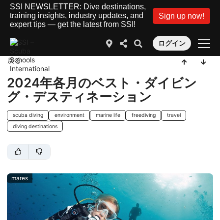
SSI NEWSLETTER: Dive destinations,
training insights, industry updates, and
Sign up now!
expert tips — get the latest from SSI!
ログイン
戻る
2024年各月のベスト・ダイビン
グ・デスティネーション
scuba diving
environment
marine life
freediving
travel
diving destinations
mares