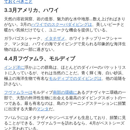
ておくべきこと
3.3月アメリカ、ハワイ
天然の溶岩洞窟、岩の造形、魅力的な水中地形...数え上げればきり
がない。3月の
ハワイでのスクーバダイビングは
、美しいビーチと
暖かい気候だけでなく、ユニークな機会を提供している。
ガラパゴスシャーク、
イタチザメ
、ホワイトチップリーフシャー
ク、マンタは、ハワイの海でダイビングで見られる印象的な海洋生
物のほんの一部に過ぎない。
4.4月フヴァムラ、モルディブ
インド洋に
浮かぶこの群島は、ほとんどのダイバーのバケットリス
トに入っているが、それは当然のことだ。青く輝く海、白い砂浜、
極上の海洋生物で有名な
モルディブでのダイビングは
、他の追随を
許さない。
フヴァムラーは
モルディブ
南部の環礁に
あるグナヴィヤニ環礁の一
部で、大型の外洋性生物に出会える最高のダイビングスポットの一
つである。最も有名なのは、島のクリーニングステーションに頻繁
に出没する大量の
マンタ
だ。
フバムラにはイタチザメやジンベエザメも生息しており、頻繁に見
ることができる。フヴァムラーを訪れるなら、4月がベストシーズ
ンと言われている。