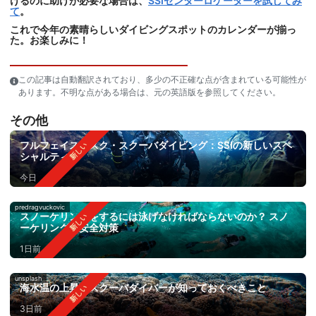
けるのに助けが必要な場合は、
SSIセンターロケーターを試してみ
て
。
これで今年の素晴らしいダイビングスポットのカレンダーが揃っ
た。お楽しみに！
この記事は自動翻訳されており、多少の不正確な点が含まれている可能性が
あります。不明な点がある場合は、元の英語版を参照してください。
その他
フルフェイスマスク・スクーバダイビング：SSIの新しいスペ
シャルティ
今日
predragvuckovic
スノーケリングをするには泳げなければならないのか？ スノ
ーケリングの安全対策
1日前
unsplash
海水温の上昇：スクーバダイバーが知っておくべきこと
3日前