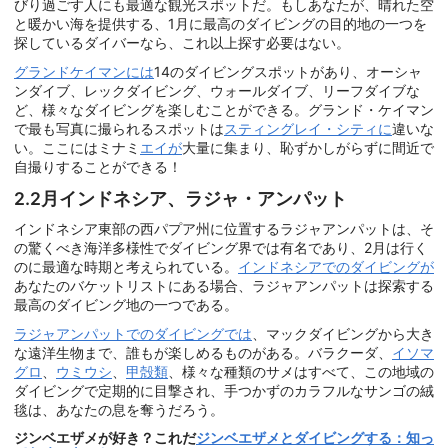
びり過ごす人にも最適な観光スポットだ。もしあなたが、晴れた空
と暖かい海を提供する、1月に最高のダイビングの目的地の一つを
探しているダイバーなら、これ以上探す必要はない。
グランドケイマンには
14のダイビングスポットがあり、オーシャ
ンダイブ、レックダイビング、ウォールダイブ、リーフダイブな
ど、様々なダイビングを楽しむことができる。グランド・ケイマン
で最も写真に撮られるスポットは
スティングレイ・シティに
違いな
い。ここにはミナミ
エイが
大量に集まり、恥ずかしがらずに間近で
自撮りすることができる！
2.2月インドネシア、ラジャ・アンパット
インドネシア東部の西パプア州に位置するラジャアンパットは、そ
の驚くべき海洋多様性でダイビング界では有名であり、2月は行く
のに最適な時期と考えられている。
インドネシアでのダイビングが
あなたのバケットリストにある場合、ラジャアンパットは探索する
最高のダイビング地の一つである。
ラジャアンパットでのダイビングでは
、マックダイビングから大き
な遠洋生物まで、誰もが楽しめるものがある。バラクーダ、
イソマ
グロ
、
ウミウシ
、
甲殻類
、様々な種類のサメはすべて、この地域の
ダイビングで定期的に目撃され、手つかずのカラフルなサンゴの絨
毯は、あなたの息を奪うだろう。
ジンベエザメが好き？これだ
ジンベエザメとダイビングする：知っ