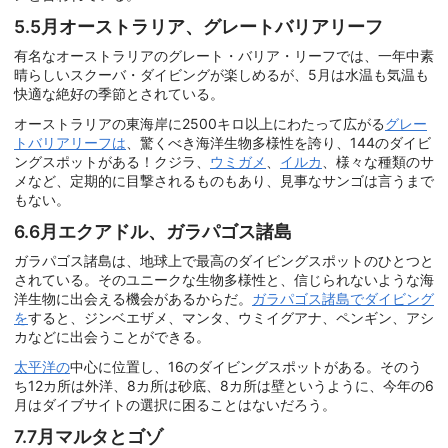
5.5月オーストラリア、グレートバリアリーフ
有名なオーストラリアのグレート・バリア・リーフでは、一年中素
晴らしいスクーバ・ダイビングが楽しめるが、5月は水温も気温も
快適な絶好の季節とされている。
オーストラリアの東海岸に2500キロ以上にわたって広がる
グレー
トバリアリーフは
、驚くべき海洋生物多様性を誇り、144のダイビ
ングスポットがある！クジラ、
ウミガメ
、
イルカ
、様々な種類のサ
メなど、定期的に目撃されるものもあり、見事なサンゴは言うまで
もない。
6.6月エクアドル、ガラパゴス諸島
ガラパゴス諸島は、地球上で最高のダイビングスポットのひとつと
されている。そのユニークな生物多様性と、信じられないような海
洋生物に出会える機会があるからだ。
ガラパゴス諸島でダイビング
を
すると、ジンベエザメ、マンタ、ウミイグアナ、ペンギン、アシ
カなどに出会うことができる。
太平洋の
中心に位置し、16のダイビングスポットがある。そのう
ち12カ所は外洋、8カ所は砂底、8カ所は壁というように、今年の6
月はダイブサイトの選択に困ることはないだろう。
7.7月マルタとゴゾ