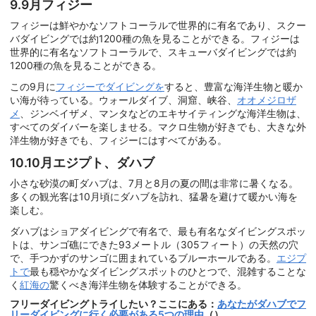
9.9月フィジー
フィジーは鮮やかなソフトコーラルで世界的に有名であり、スクー
バダイビングでは約1200種の魚を見ることができる。フィジーは
世界的に有名なソフトコーラルで、スキューバダイビングでは約
1200種の魚を見ることができる。
この9月に
フィジーでダイビングを
すると、豊富な海洋生物と暖か
い海が待っている。ウォールダイブ、洞窟、峡谷、
オオメジロザ
メ
、ジンベイザメ、マンタなどのエキサイティングな海洋生物は、
すべてのダイバーを楽しませる。マクロ生物が好きでも、大きな外
洋生物が好きでも、フィジーにはすべてがある。
10.10月エジプト、ダハブ
小さな砂漠の町ダハブは、7月と8月の夏の間は非常に暑くなる。
多くの観光客は10月頃にダハブを訪れ、猛暑を避けて暖かい海を
楽しむ。
ダハブはショアダイビングで有名で、最も有名なダイビングスポッ
トは、サンゴ礁にできた93メートル（305フィート）の天然の穴
で、手つかずのサンゴに囲まれているブルーホールである。
エジプ
トで
最も穏やかなダイビングスポットのひとつで、混雑することな
く
紅海の
驚くべき海洋生物を体験することができる。
フリーダイビングトライしたい？ここにある：
あなたがダハブでフ
リーダイビングに行く必要がある5つの理由
（）。