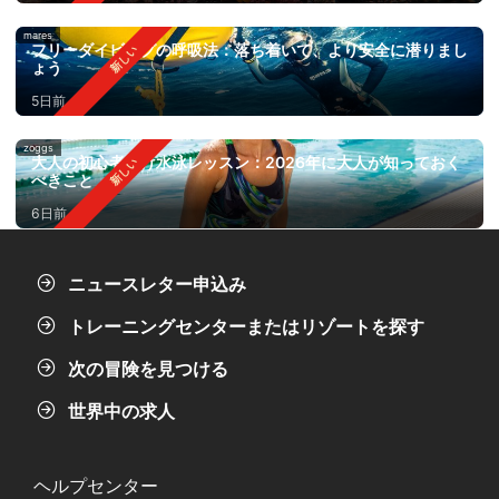
mares
フリーダイビングの呼吸法：落ち着いて、より安全に潜りまし
ょう
5日前
zoggs
大人の初心者向け水泳レッスン：2026年に大人が知っておく
べきこと
6日前
ニュースレター申込み
トレーニングセンターまたはリゾートを探す
次の冒険を見つける
世界中の求人
ヘルプセンター