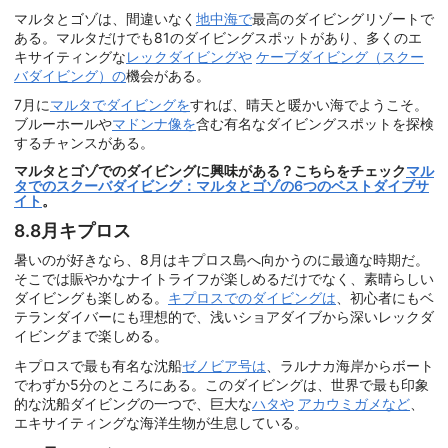
マルタとゴゾは、間違いなく
地中海で
最高のダイビングリゾートで
ある。マルタだけでも81のダイビングスポットがあり、多くのエ
キサイティングな
レックダイビングや
ケーブダイビング（スクー
バダイビング）の
機会がある。
7月に
マルタでダイビングを
すれば、晴天と暖かい海でようこそ。
ブルーホールや
マドンナ像を
含む有名なダイビングスポットを探検
するチャンスがある。
マルタとゴゾでのダイビングに興味がある？こちらをチェック
マル
タでのスクーバダイビング：マルタとゴゾの6つのベストダイブサ
イト
。
8.8月キプロス
暑いのが好きなら、8月はキプロス島へ向かうのに最適な時期だ。
そこでは賑やかなナイトライフが楽しめるだけでなく、素晴らしい
ダイビングも楽しめる。
キプロスでのダイビングは
、初心者にもベ
テランダイバーにも理想的で、浅いショアダイブから深いレックダ
イビングまで楽しめる。
キプロスで最も有名な沈船
ゼノビア号は
、ラルナカ海岸からボート
でわずか5分のところにある。このダイビングは、世界で最も印象
的な沈船ダイビングの一つで、巨大な
ハタや
アカウミガメなど
、
エキサイティングな海洋生物が生息している。