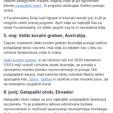
velikimi pelagičnimi vrstami. Najbolj znan je po ogromnem
številu
oceanskih mant
, ki pogosto obiskujejo čistilno postajo
otoka.
V Fuvahmulahu živijo tudi tigrasti in kitovski morski psi, ki jih je
mogoče videti precej pogosto. April velja za najboljši čas za
obisk Fuvahmulaha, če želite opaziti vsa ta tri neverjetna bitja.
5. maj: Veliki koralni greben, Avstralija.
Čeprav znameniti Veliki koralni greben Avstralije ponuja odlično
potapljanje skozi vse leto, maj velja za idealen čas v letu za
udobne temperature vode in zraka.
Veliki koralni greben,
ki se razteza več kot 2500 kilometrov
(1553 milj) vzdolž vzhodne obale Avstralije, se ponaša z
neverjetno morsko biotsko raznovrstnostjo in ponuja 144
potapljaških lokacij, med katerimi lahko izbirate! Redno lahko
opazujete kite,
želve
,
delfine
in različne vrste morskih psov, da
ne omenjamo osupljivih koral.
6. junij: Galapaški otoki, Ekvador.
Galapaški otoki veljajo za eno najboljših potapljaških destinacij
na planetu. To je posledica njihove edinstvene biotske
raznovrstnosti in možnosti opazovanja neverjetnega morskega