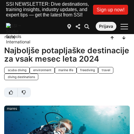
SSI NEWSLETTER: Dive destinations,
training insights, industry updates, and
Sign up now!
expert tips — get the latest from SSI!
Prijava
nazaj
Najboljše potapljaške destinacije
za vsak mesec leta 2024
scuba diving
environment
marine life
freediving
travel
diving destinations
mares