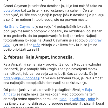
Grand Cayman je turistična destinacija, ki je kot nalašč tako za
potapljače
kot za tiste, ki radi ostanejo na suhem. Če ste
potapljač, ki išče eno najboljših potapljaških destinacij v januarju
s sončnim nebom in toplo vodo, ste na pravem mestu.
Na Grand Caymanu
je na voljo 14 potapljaških lokacij, ki
ponujajo mešanico potopov v oceanu, na razbitinah, ob stenah
in na grebenih, da bo popotovanje še bolj zanimivo. Najbolj
fotografirana lokacija na Grand Caymanu je zagotovo
Stingray
City
, kjer se južne
raže
zbirajo v velikem številu in se jim ne
bojijo približati za selfi!
2. februar: Raja Ampat, Indonezija.
Raja Ampat, ki se nahaja v provinci Zahodna Papua v vzhodni
Indoneziji, je v potapljaških krogih znan po neverjetni morski
raznolikosti, februar pa velja za najboljši čas za obisk. Če je
potapljanje v Indoneziji
na vašem seznamu želja, je Raja Ampat
ena najboljših potapljaških destinacij za raziskovanje.
Od potapljanja v blatu do velikih pelagičnih živali,
v Raja
Ampatu
se najde nekaj za vsakogar. Med potopom na tem
območju redno opazimo barakude,
tune
,
gološkrge
,
rake
in
različne vrste morskih psov, preproge neokrnjenih, pisanih koral
pa vam bodo vzele dih.