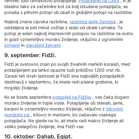
temveč tudi fantastično potapljanje.
Potapljanje na Cipru
, ki je
idealno tako za začetnike kot za bolj izkušene potapljače, se
ponaša s plitvimi potopi ob obali in globljimi potopi na razbitine.
Najbolj znana ciprska razbitina,
razbitina ladje Zenobia
, je
oddaljena le pet minut vožnje z ladjo od obale Larnake. Ta
potop je eden najbolj impresivnih potopov na razbitine na svetu
in gosti vznemirljivo morsko življenje, vključno z ogromnimi
kirnjami
in
glavatimi želvami
.
9. september: Fidži.
Fidži je svetovno znan po svojih živahnih mehkih koralah, med
potapljanjem pa lahko opazite tudi približno 1200 vrst rib.
Zaradi teh dveh lastnosti je Fidži ena najboljših potapljaških
destinacij v septembru, če imate radi pisane grebene, ki
mrgolijo življenja.
Ko se boste septembra
potapljali na Fidžiju
, vas čaka bogato
morsko življenje in tople vode. Potapljanje ob stenah, jame,
kanjoni in vznemirljivo morsko življenje, vključno z
bikovimi
morskimi psi
, kitovci in mantami, bo zabavalo vsakega
potapljača. Ne glede na to, ali imate radi makro življenje ali
veliko pelagično življenje, ima Fidži vse.
10. oktober: Dahab, Egipt.