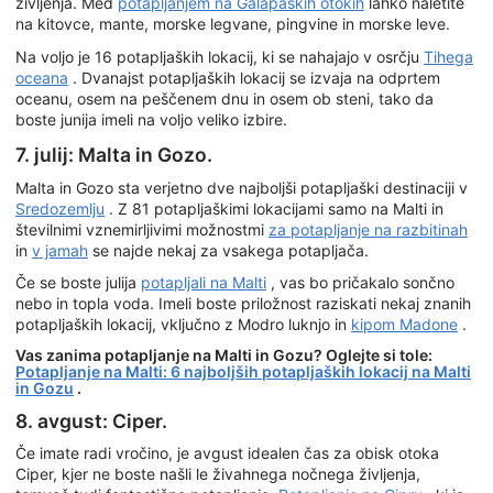
življenja. Med
potapljanjem na Galapaških otokih
lahko naletite
na kitovce, mante, morske legvane, pingvine in morske leve.
Na voljo je 16 potapljaških lokacij, ki se nahajajo v osrčju
Tihega
oceana
. Dvanajst potapljaških lokacij se izvaja na odprtem
oceanu, osem na peščenem dnu in osem ob steni, tako da
boste junija imeli na voljo veliko izbire.
7. julij: Malta in Gozo.
Malta in Gozo sta verjetno dve najboljši potapljaški destinaciji v
Sredozemlju
. Z 81 potapljaškimi lokacijami samo na Malti in
številnimi vznemirljivimi možnostmi
za potapljanje na razbitinah
in
v jamah
se najde nekaj za vsakega potapljača.
Če se boste julija
potapljali na Malti
, vas bo pričakalo sončno
nebo in topla voda. Imeli boste priložnost raziskati nekaj znanih
potapljaških lokacij, vključno z Modro luknjo in
kipom Madone
.
Vas zanima potapljanje na Malti in Gozu? Oglejte si tole:
Potapljanje na Malti: 6 najboljših potapljaških lokacij na Malti
in Gozu
.
8. avgust: Ciper.
Če imate radi vročino, je avgust idealen čas za obisk otoka
Ciper, kjer ne boste našli le živahnega nočnega življenja,