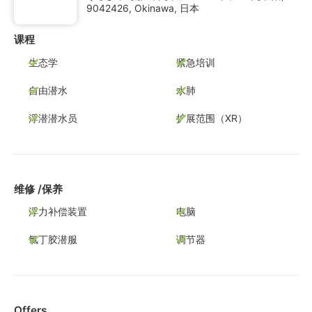
9042426, Okinawa, 日本
课程
生态学
紧急培训
自由潜水
水肺
浮潜潜水员
扩展范围（XR）
维修 /保养
浮力补偿装置
电脑
氯丁胶潜服
调节器
Offers