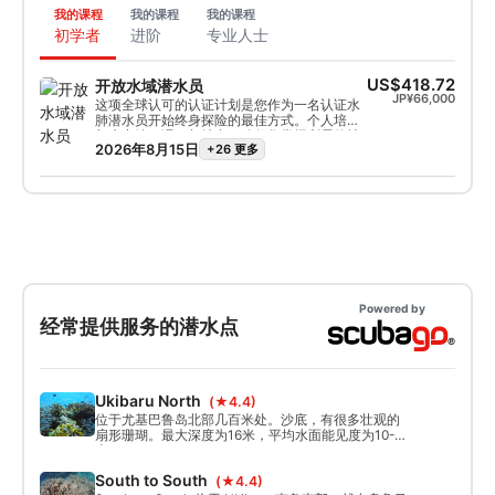
我的课程
我的课程
我的课程
初学者
进阶
专业人士
US$418.72
开放水域潜水员
JP¥66,000
这项全球认可的认证计划是您作为一名认证水
肺潜水员开始终身探险的最佳方式。个人培训
与水中练习课程相结合，确保您掌握所需的技
2026年8月15日
+26 更多
能和经验，真正在水中游刃有余，并获得 SSI
开放水域潜水员证书。
Powered by
经常提供服务的潜水点
Ukibaru North
(★4.4)
位于尤基巴鲁岛北部几百米处。沙底，有很多壮观的
扇形珊瑚。最大深度为16米，平均水面能见度为10-15
米。
South to South
(★4.4)