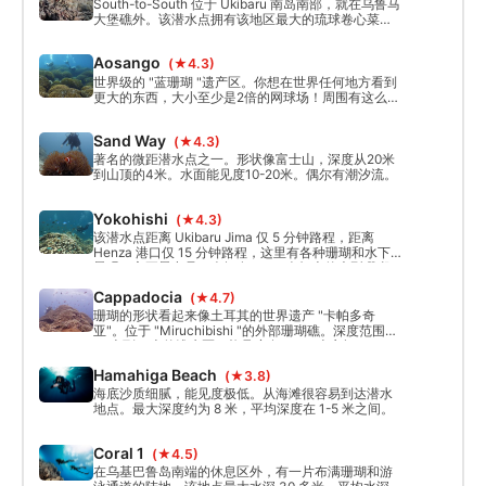
South-to-South 位于 Ukibaru 南岛南部，就在乌鲁马
大堡礁外。该潜水点拥有该地区最大的琉球卷心菜珊
瑚，是一个值得观察的奇妙结构。由于位于堡礁之
外，最大深度可达 30 米。
Aosango
(★4.3)
世界级的 "蓝珊瑚 "遗产区。你想在世界任何地方看到
更大的东西，大小至少是2倍的网球场！周围有这么多
不同类型的硬珊瑚。是冲绳本岛东海岸最好的潜水点
之一。深度范围从12-5米。能见度平均为30多米。
Sand Way
(★4.3)
著名的微距潜水点之一。形状像富士山，深度从20米
到山顶的4米。水面能见度10-20米。偶尔有潮汐流。
Yokohishi
(★4.3)
该潜水点距离 Ukibaru Jima 仅 5 分钟路程，距离
Henza 港口仅 15 分钟路程，这里有各种珊瑚和水下
景观。主要景点是一个拥有 1000 个标本的大型珊瑚
农场。珊瑚群就在一个大型扇形珊瑚（isobana）旁
Cappadocia
(★4.7)
边。停泊点附近有一个巨大的柱状珊瑚结构。
珊瑚的形状看起来像土耳其的世界遗产 "卡帕多奇
亚"。位于 "Miruchibishi "的外部珊瑚礁。深度范围从
30米到10米的浅水区。能见度在20-40米之间。
Hamahiga Beach
(★3.8)
海底沙质细腻，能见度极低。从海滩很容易到达潜水
地点。最大深度约为 8 米，平均深度在 1-5 米之间。
Coral 1
(★4.5)
在乌基巴鲁岛南端的休息区外，有一片布满珊瑚和游