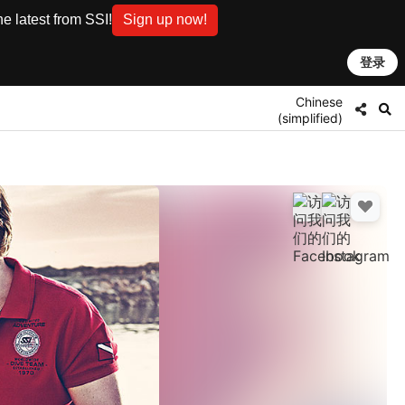
e latest from SSI!
Sign up now!
登录
Chinese
(simplified)