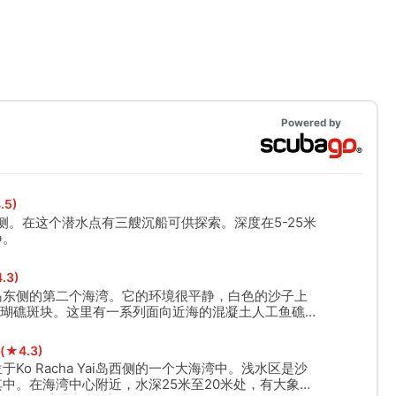
Powered by
.5)
侧。在这个潜水点有三艘沉船可供探索。深度在5-25米
静。
.3)
岛东侧的第二个海湾。它的环境很平静，白色的沙子上
珊瑚礁斑块。这里有一系列面向近海的混凝土人工鱼礁，
里栖息。
(★4.3)
Ko Racha Yai岛西侧的一个大海湾中。浅水区是沙
中。在海湾中心附近，水深25米至20米处，有大象、