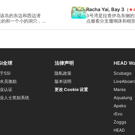
泰国宫殿式房屋和民族
Racha Yai, Bay 3
(★4
该岛的东边和西边潜
3号湾是拉查伊岛东侧
大的和一个小的洞穴，深
点缀着分支珊瑚床和根
珊瑚礁的深度在18至30
SI全球
法律声明
HEAD Wa
于SSI
隐私政策
Scubago
水员激励
版本说明
LiveAboar
业认证
更改 Cookie 设置
Mares
业人士奖励系统
Aqualung
Apeks
rEvo
Zoggs
HEAD