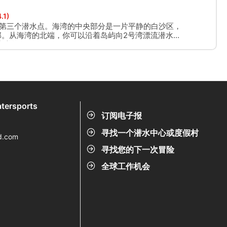
物品，深受潜水者欢迎。
.1)
的第三个潜水点。海湾的中央部分是一片平静的白沙区，
部。从海湾的北端，你可以沿着岛屿向2号湾漂流潜水。
米之间。
tersports
订阅电子报
寻找一个潜水中心或度假村
d.com
寻找您的下一次冒险
全球工作机会