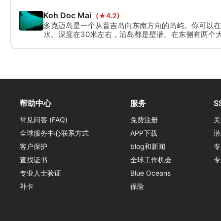
Koh Doc Mai
(★4.2)
多克迈岛是一个从普吉岛向东南方向的岛屿。你可以在
水。深度在30米左右，沿岛都是壁潜。在东侧有两个
度为22米和18米。
帮助中心
服务
S
常见问答 (FAQ)
免费注册
关
全球服务中心联系方式
APP下载
潜
客户保护
blog和新闻
专
查找证书
全球工作机会
专
专业人士验证
Blue Oceans
补卡
保险