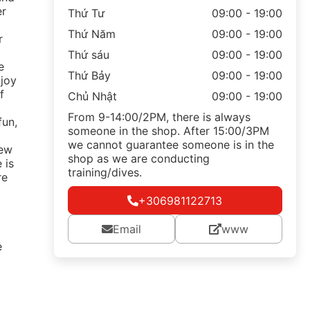
er
Thứ Tư
09:00 - 19:00
Thứ Năm
09:00 - 19:00
r
Thứ sáu
09:00 - 19:00
e
Thứ Bảy
09:00 - 19:00
njoy
f
Chủ Nhật
09:00 - 19:00
From 9-14:00/2PM, there is always
fun,
someone in the shop. After 15:00/3PM
we cannot guarantee someone is in the
new
shop as we are conducting
 is
training/dives.
re
+306981122713
Email
www
e