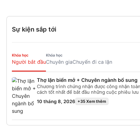
Sự kiện sắp tới
Khóa học
Khóa học
Người bắt đầu
Chuyên gia
Chuyến đi ca lặn
Thợ lặn biển mở + Chuyên ngành bổ sung
Chương trình chứng nhận được công nhận toàn
cách tốt nhất để bắt đầu những cuộc phiêu lưu 
bạn với tư cách là một thợ lặn chuyên nghiệp. 
10 tháng 8, 2026
+35 Xem thêm
huấn luyện cá nhân hóa kết hợp với các buổi t
nước đảm bảo bạn có đủ kỹ năng và kinh nghiệ
thực sự tự tin dưới nước. Bạn sẽ nhận được chứ
Open Water Diver, cho phép bạn lặn ở bất kỳ t
tổ chức lặn nào trên toàn thế giới với độ sâu tố
bước khởi đầu để tạo nên những kỷ niệm kỳ di
Bên cạnh chương trình đào tạo chất lượng cao,