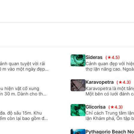
 giúp bạn trở
này, bạn sẽ nhận 
i trường xung
cho phép bạn lặn 
giữa Kỹ thuật
dẫn viên. Đối với
giờ nhận quá 2 ng
4-6 người, khi đó 
thiết kế riêng cho
thực sự thích trải
chọn nâng cấp thẻ 
biển trọn đời, có
trong cùng ngày.
Sideras
(★4.5)
nh quan tuyệt vời rải
Cảnh quan đẹp với hiện
0 m vào một ngày đẹp
thợ lặn nâng cao. Ngoà
ắt đầu và thợ lặn nâng
rất nhiều hiện vật cổ.
Karavopetra
(★4.3)
u hiện vật cổ xung
Karavopetra là một tản
ến 30 m. Dành cho thợ
Một bên có lưới đánh cá
điểm này là 40 m.
sinh thái đối với khu 
lặn trôi dạt. Địa điểm
Glicorisa
(★4.3)
đa. sâu 25m.
i đa. độ sâu 15m. Khu
Chỉ cách Trung tâm lặn
iểm còn lại bao gồm đá,
lặn Khám phá, Ôn tập b
. Ngoài ra, một mỏ neo
để lặn với ống thở và b
hợ lặn nâng cao.
độ sâu từ 8 đến 10 m.
Pythagorio Beach N