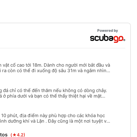
được thẻ chứng nhận có giá trị trong 6 tháng
đến độ sâu 12m dưới sự giám sát của hướng
 chuyến phiêu lưu này, chúng tôi không bao
ười mỗi chuyến, trừ khi bạn đi cùng nhóm từ
chúng tôi sẽ vui vẻ tạo ra trải nghiệm được
 bạn và bạn bè/gia đình của bạn. Và nếu bạn
Powered by
 nghiệm này, bạn có thể hỏi chúng tôi về tùy
có giá trị 6 tháng của bạn lên chứng chỉ lặn
 thể hoàn thành đầy đủ ngay sau chuyến đi
 vật cổ cao tới 18m. Dành cho người mới bắt đầu và
i ra còn có thể đi xuống độ sâu 31m và ngắm nhìn
g đá chỉ có thể đến thăm nếu không có dòng chảy.
 ở phía dưới và bạn có thể thấy thiệt hại về mặt
vực này. Trang web này cũng có thể được sử dụng để
 này phù hợp cho những thợ lặn có kinh nghiệm. Tối
 10 phút, địa điểm này phù hợp cho các khóa học
ình dưỡng khí và Lặn . Đây cũng là một nơi tuyệt vời
ơi lội cho những người không phải thợ lặn. Tối đa.
otos
(★4.2)