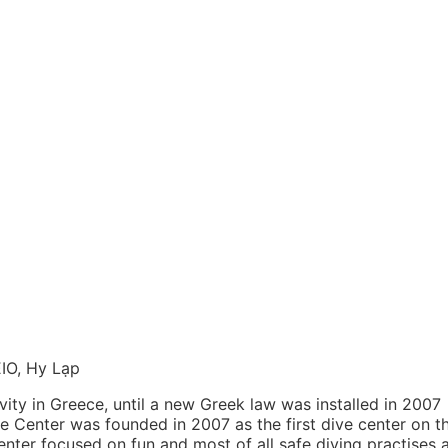
IO, Hy Lạp
ivity in Greece, until a new Greek law was installed in 2007
ve Center was founded in 2007 as the first dive center on t
enter focused on fun and most of all safe diving practises 