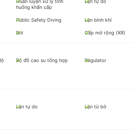
Huấn luyện xử lý tình
Lặn tự do
huống khẩn cấp
Public Safety Diving
Lặn bình khí
Bơi
Cấp mở rộng (XR)
độ
Bộ đồ cao su tổng hợp
Regulator
Lặn tự do
Lặn từ bờ