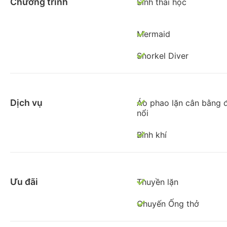
Chương trình
Sinh thái học
Mermaid
Snorkel Diver
Dịch vụ
Áo phao lặn cân bằng 
nổi
Bình khí
Ưu đãi
Thuyền lặn
Chuyến Ống thở