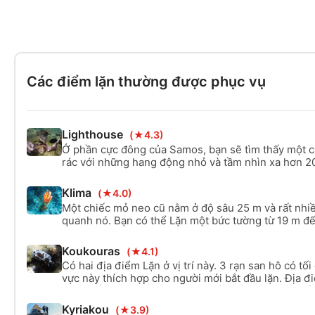
cung cấp 1 khóa học chuyên ngành miễn phí để
thành một thợ lặn giỏi hơn và ý thức hơn về mô
quanh. Đó là lý do tại sao bạn có thể lựa chọn 
giữ thăng bằng hoàn hảo hoặc Sinh thái biển.
Các điểm lặn thường được phục vụ
Lighthouse
(★4.3)
Ở phần cực đông của Samos, bạn sẽ tìm thấy một cả
rác với những hang động nhỏ và tầm nhìn xa hơn 2
trời. Một địa điểm Lặn tuyệt vời cho cả người mới b
cao.
Klima
(★4.0)
Một chiếc mỏ neo cũ nằm ở độ sâu 25 m và rất nhiề
quanh nó. Bạn có thể Lặn một bức tường từ 19 m đ
lặn trình độ cao cấp trở lên. Độ sâu tối đa của địa 
Koukouras
(★4.1)
Có hai địa điểm Lặn ở vị trí này. 3 rạn san hô có tố
vực này thích hợp cho người mới bắt đầu lặn. Địa đ
một khẩu pháo cũ cao 12m và rất nhiều hiện vật cổ
lớn ở độ cao 31m. Dành cho người mới bắt đầu và t
Kyriakou
(★3.9)