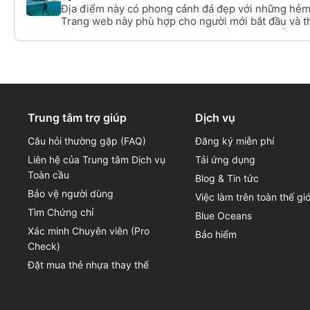
Địa điểm này có phong cảnh đá đẹp với những hẻm
Trang web này phù hợp cho người mới bắt đầu và th
Tối đa. độ sâu là 20m. Có 2 địa điểm Lặn có sẵn.
Trung tâm trợ giúp
Dịch vụ
Câu hỏi thường gặp (FAQ)
Đăng ký miễn phí
Liên hệ của Trung tâm Dịch vụ
Tải ứng dụng
Toàn cầu
Blog & Tin tức
Bảo vệ người dùng
Việc làm trên toàn thế giớ
Tìm Chứng chỉ
Blue Oceans
Xác minh Chuyên viên (Pro
Bảo hiểm
Check)
Đặt mua thẻ nhựa thay thế