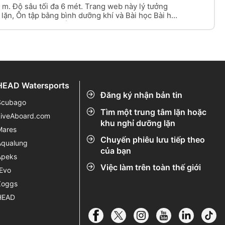
 m. Độ sâu tối đa 6 mét. Trang web này lý tưởng
lặn, Ôn tập bằng bình dưỡng khí và Bài học Bài học
ôi đi vào từ bờ biển.
HEAD Watersports
Đăng ký nhận bản tin
Scubago
Tìm một trung tâm lặn hoặc
LiveAboard.com
khu nghỉ dưỡng lặn
Mares
Chuyến phiêu lưu tiếp theo
Aqualung
của bạn
Apeks
Việc làm trên toàn thế giới
rEvo
Zoggs
HEAD