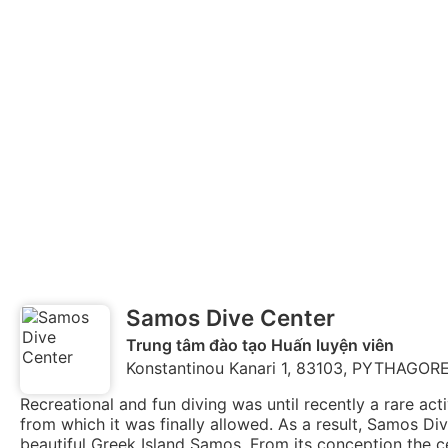
Samos Dive Center
Trung tâm đào tạo Huấn luyện viên
Konstantinou Kanari 1, 83103, PYTHAGORE
Recreational and fun diving was until recently a rare act
from which it was finally allowed. As a result, Samos Di
beautiful Greek Island Samos. From its conception the c