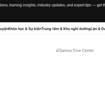
, training insights, industry updates, and expert tips — get th
luyện
Khóa học & Sự kiện
Trung tâm & Khu nghỉ dưỡng
Lặn & Du