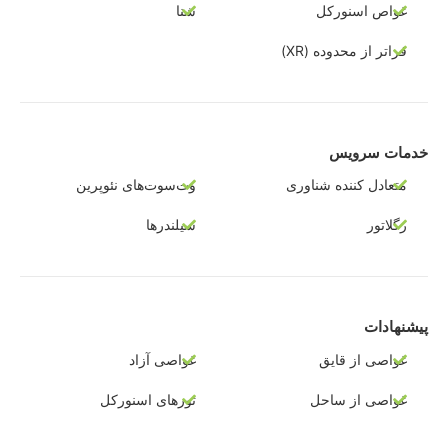
غواص اسنورکل
شنا
فراتر از محدوده (XR)
خدمات سرویس
متعادل کننده شناوری
وت‌سوت‌های نئوپرین
رگلاتور
سیلندرها
پیشنهادات
غواصی از قایق
غواصی آزاد
غواصی از ساحل
تورهای اسنورکل