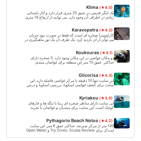
Klima
(★4.0)
یک لنگر قدیمی در عمق 25 متری قرار دارد و آثار باستانی
زیادی در اطراف آن وجود دارد. می توانید از ارتفاع 19 متری
تا 30 متری در دیوار غواصی کنید. برای غواصان سطح
پیشرفته یا بالاتر. حداکثر عمق این سایت 40 متر است.
Karavopetra
(★4.3)
کاراووپترا صخره ای است که فقط در صورت نبود جریان
می توان از آن بازدید کرد. یک طرف آن یک تور ماهیگیری در
پایین دارد و می توانید آسیب های زیست محیطی وارد شده
به منطقه را مشاهده کنید. از این سایت می توان برای
Koukouras
(★4.1)
غواصی دریفت نیز استفاده کرد. این سایت برای غواصان با
تجربه مناسب است. حداکثر عمق 25 متر
دو مکان غواصی در این مکان وجود دارد. 3 صخره دارای
حداکثر. عمق 15 متر این منطقه برای غواصان مبتدی
مناسب است. سایت دیگر شامل صخره ها، یک توپ قدیمی
در ارتفاع 12 متری و بسیاری از آثار باستانی است. به
Glicorisa
(★4.3)
علاوه، یک لنگر بزرگ در 31 متر. برای غواصان مبتدی و
پیشرفته.
این سایت تنها 10 دقیقه با مرکز غواصی فاصله دارد، این
سایت برای کشف غواصی اسکوبا، بررسی اسکوبا و درس
های غواصی مناسب است. همچنین مکان خوبی برای
غواصی و شنا برای غیر غواصان است. حداکثر عمق 8 تا 10
Kyriakou
(★3.9)
متر است.
این سایت دارای مناظر صخره ای زیبا با تنگه ها و غارهای
کوچک است. این سایت برای مبتدیان و غواصان با تجربه
مناسب است. حداکثر عمق 20 متر است 2 سایت غواصی
موجود است.
Pythagorio Beach Notos
(★4.2)
100 متر از مرکز شیرجه. حداکثر عمق 6 متر. این سایت
ایده ال برای Try Dives، Scuba Review و Open Water
Lesson Dives است. از ساحل وارد میشویم.