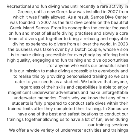
Recreational and fun diving was until recently a rare activity in
Greece, until a new Greek law was installed in 2007 from
which it was finally allowed. As a result, Samos Dive Center
was founded in 2007 as the first dive center on the beautiful
Greek Island Samos. From its conception the center focused
on fun and most of all safe diving practises and slowly a core
team of divers got together to bring a relaxing and enjoyable
diving experience to divers from all over the world. In 2023
the business was taken over by a Dutch couple, whose vision
is to make diving accessible for everybody by offering both
high quality, engaging and fun training and dive opportunities
for anyone who visits our beautiful island.
It is our mission to make diving accessible to everybody and
to realise this by providing personalised training so we can
cater to your needs as a student. We believe that anyone,
regardless of their skills and capabilities is able to enjoy
magnificent underwater adventurers and make unforgettable
underwater memories. That’s why we know that any of our
students is fully prepared to conduct safe dives within their
trained limits after they completed their training. In Samos we
have one of the best and safest locations to conduct our
trainings together allowing us to have a lot of fun, even during
our training sessions.
We offer a wide variety of underwater activities and trainings