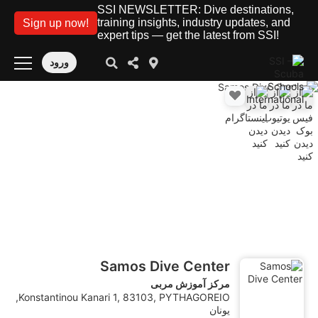
SSI NEWSLETTER: Dive destinations,
training insights, industry updates, and
Sign up now!
expert tips — get the latest from SSI!
ورود
Samos Dive Center
مرکز آموزش مربی
Konstantinou Kanari 1, 83103, PYTHAGOREIO,
یونان