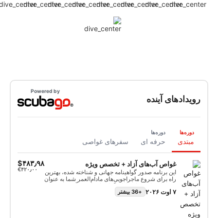
Powered by
رویدادهای آینده
دوره‌ها
دوره‌ها
مبتدی
حرفه ای
سفرهای غواصی
‎$۴۸۳٫۹۸
غواص آب‌های آزاد + تخصص ویژه
‎€۴۲۰٫۰۰
این برنامه صدور گواهینامه جهانی و شناخته شده، بهترین
راه برای شروع ماجراجویی‌های مادام‌العمر شما به عنوان
یک غواص اسکوبای دارای گواهینامه است. آموزش
۷ اوت ۲۰۲۶
+36 بیشتر
شخصی‌سازی شده با جلسات تمرینی درون آب ترکیب
می‌شود تا اطمینان حاصل شود که شما مهارت‌ها و
تجربه لازم برای راحتی واقعی در زیر آب را دارید. شما
گواهینامه SSI Open Water Diver را کسب خواهید کرد