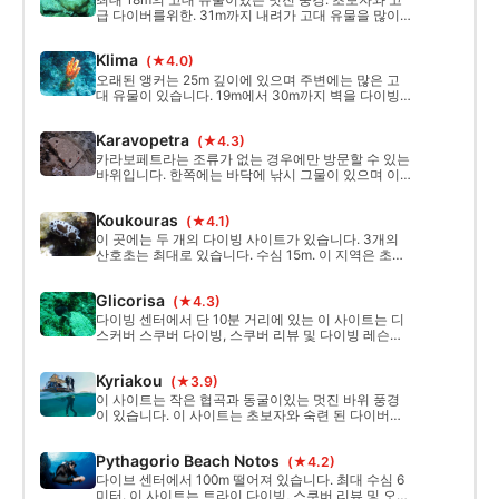
급 다이버를위한. 31m까지 내려가 고대 유물을 많이
볼 수도 있습니다.
Klima
(★4.0)
오래된 앵커는 25m 깊이에 있으며 주변에는 많은 고
대 유물이 있습니다. 19m에서 30m까지 벽을 다이빙
할 수 있습니다. 고급 또는 상위 레벨 다이버용. 이 사
이트의 최대 깊이는 40m입니다.
Karavopetra
(★4.3)
카라보페트라는 조류가 없는 경우에만 방문할 수 있는
바위입니다. 한쪽에는 바닥에 낚시 그물이 있으며 이
지역에 대한 생태적 피해를 볼 수 있습니다. 이 사이트
는 드리프트 다이빙에도 사용할 수 있습니다. 이 사이
Koukouras
(★4.1)
트는 숙련 된 다이버에게 적합합니다. 최대. 수심 25m.
이 곳에는 두 개의 다이빙 사이트가 있습니다. 3개의
산호초는 최대로 있습니다. 수심 15m. 이 지역은 초보
자 다이버에게 적합합니다. 다른 사이트는 바위, 12m
의 오래된 대포, 그리고 많은 고대 유물로 구성되어 있
Glicorisa
(★4.3)
습니다. 게다가, 31m에서 큰 앵커. 초보자와 고급 다이
버를위한.
다이빙 센터에서 단 10분 거리에 있는 이 사이트는 디
스커버 스쿠버 다이빙, 스쿠버 리뷰 및 다이빙 레슨에
적합합니다. 스노클링과 비 다이버를위한 수영을하기
에 좋은 장소이기도합니다. 최대. 수심은 8~10m입니
Kyriakou
(★3.9)
다.
이 사이트는 작은 협곡과 동굴이있는 멋진 바위 풍경
이 있습니다. 이 사이트는 초보자와 숙련 된 다이버에
게 적합합니다. 최대. 수심은 20m입니다. 2개의 다이
빙 사이트를 이용하실 수 있습니다.
Pythagorio Beach Notos
(★4.2)
다이브 센터에서 100m 떨어져 있습니다. 최대 수심 6
미터. 이 사이트는 트라이 다이빙, 스쿠버 리뷰 및 오픈