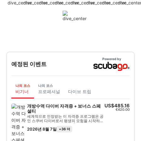
Powered by
예정된 이벤트
나의 코스
나의 코스
비기너
프로페셔널
다이브 트립
US$485.16
개방수역 다이버 자격증 + 보너스 스페
€420.00
셜티
세계적으로 인정받는 이 자격증 프로그램은 공
인 스쿠버 다이버로서 평생의 모험을 시작하는
최고의 방법입니다. 개인 맞춤형 교육과 수중
2026년 8월 7일
+36 더
실습을 통해 수중에서 진정으로 편안함을 느낄
수 있도록 필요한 기술과 경험을 습득할 수 있
습니다. SSI 오픈 워터 다이버 자격증을 취득하