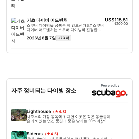
면 전 세계 모든 다이빙 센터 및 단체에서 최대
수심 18m까지 다이빙할 수 있습니다. 이는 마
법 같은 수중 추억을 만들기 위한 첫걸음입니
다. 고품질 교육 외에도, 더욱 숙련된 다이버가
되고 주변 환경에 대한 인식을 높일 수 있도록
US$115.51
기초 다이버 어드벤처
무료 스페셜티 과정 하나를 제공합니다. 완벽한
€100.00
스쿠버 다이빙을 꿈꿔본 적 있으신가요? 스쿠버
부력 조절 또는 해양 생태계 중 하나를 선택하
다이버 어드벤처는 스쿠버 다이빙의 진정한 매
실 수 있습니다.
력을 경험할 수 있는 최고의 첫걸음입니다. 전담
2026년 8월 7일
+73 더
강사와 함께하는 일일 보트 투어에 참여하여 단
한 번이 아닌 두 번의 다이빙으로 마법 같은 수중
추억을 만들어보세요. 첫 번째 다이빙에서는 함
께 수중 세계를 탐험하고 두 번째 다이빙을 위한
필수 안전 기술을 익힙니다. 두 번째 다이빙에서
는 최대 12m 깊이까지, 또는 본인이 편안하게 느
낄 수 있는 깊이까지 신나는 펀 다이빙을 즐깁니
다. 이 어드벤처를 완료하시면 강사의 지도 하에
12m 깊이까지 다이빙할 수 있는 6개월 유효 기
간의 수료증을 받게 됩니다. 이 투어는 최대 2명
까지만 진행하며, 4~6명 그룹으로 오시는 경우
Powered by
친구/가족분들과 함께하는 맞춤형 투어를 기꺼
자주 정비되는 다이빙 장소
이 준비해 드립니다. 투어가 마음에 드셨다면, 당
일 투어 후 6개월 유효 수료증을 평생 수료증으
로 업그레이드하는 옵션에 대해 문의해 주세요.
Lighthouse
(★4.3)
사모스의 가장 동쪽에 위치한 이곳은 작은 동굴들이
흩어져 있는 멋진 풍경과 좋은 날에는 20m 이상의 시
야를 제공합니다. 초보자와 상급자 모두에게 훌륭한
다이빙 포인트입니다.
Sideras
(★4.5)
최대 18m의 고대 유물이있는 멋진 풍경. 초보자와 고