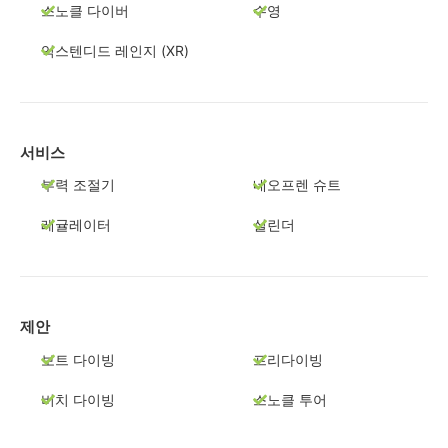
스노클 다이버
수영
익스텐디드 레인지 (XR)
서비스
부력 조절기
네오프렌 슈트
레귤레이터
실린더
제안
보트 다이빙
프리다이빙
비치 다이빙
스노클 투어