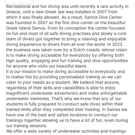
Recreational and fun diving was until recently a rare activity in
Greece, until a new Greek law was installed in 2007 from
which it was finally allowed. As a result, Samos Dive Center
was founded in 2007 as the first dive center on the beautiful
Greek Island Samos. From its conception the center focused
on fun and most of all safe diving practises and slowly a core
team of divers got together to bring a relaxing and enjoyable
diving experience to divers from all over the world. In 2023
the business was taken over by a Dutch couple, whose vision
is to make diving accessible for everybody by offering both
high quality, engaging and fun training and dive opportunities
for anyone who visits our beautiful island.
It is our mission to make diving accessible to everybody and
to realise this by providing personalised training so we can
cater to your needs as a student. We believe that anyone,
regardless of their skills and capabilities is able to enjoy
magnificent underwater adventurers and make unforgettable
underwater memories. That’s why we know that any of our
students is fully prepared to conduct safe dives within their
trained limits after they completed their training. In Samos we
have one of the best and safest locations to conduct our
trainings together allowing us to have a lot of fun, even during
our training sessions.
We offer a wide variety of underwater activities and trainings