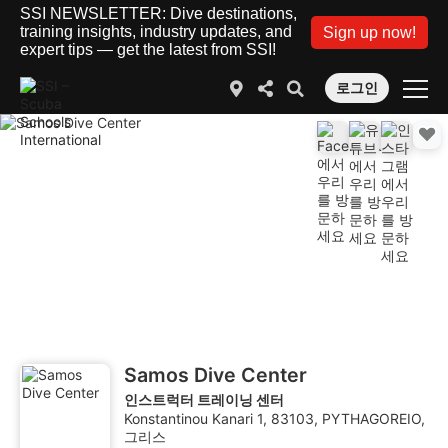
SSI NEWSLETTER: Dive destinations,
training insights, industry updates, and
Sign up now!
expert tips — get the latest from SSI!
로그인
Samos Dive Center
인스트럭터 트레이닝 센터
Konstantinou Kanari 1, 83103, PYTHAGOREIO,
그리스