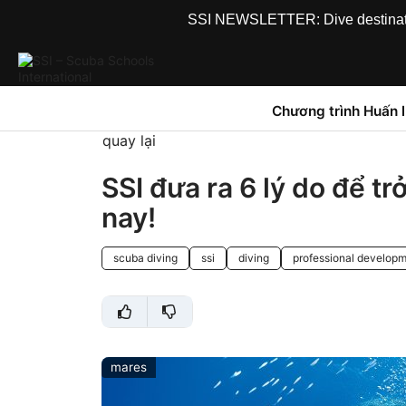
SSI NEWSLETTER: Dive destinations
Chương trình Huấn 
quay lại
SSI đưa ra 6 lý do để t
nay!
scuba diving
ssi
diving
professional develop
mares