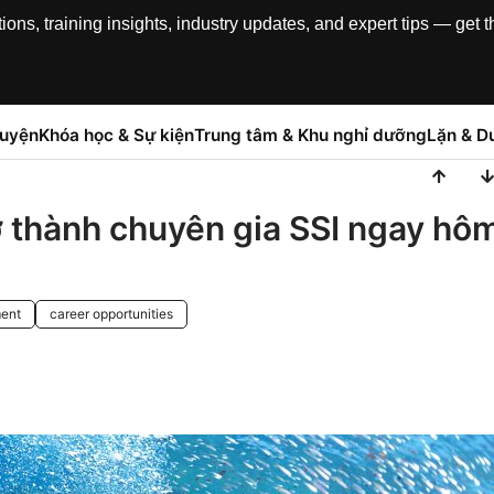
, training insights, industry updates, and expert tips — get th
luyện
Khóa học & Sự kiện
Trung tâm & Khu nghỉ dưỡng
Lặn & Du
rở thành chuyên gia SSI ngay hô
ment
career opportunities