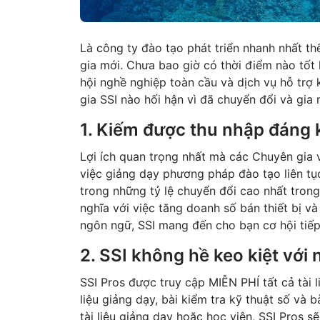
Là công ty đào tạo phát triển nhanh nhất th
gia mới. Chưa bao giờ có thời điểm nào tốt 
hội nghề nghiệp toàn cầu và dịch vụ hỗ trợ
gia SSI nào hối hận vì đã chuyển đổi và gia 
1. Kiếm được thu nhập đáng 
Lợi ích quan trọng nhất mà các Chuyên gia 
việc giảng dạy phương pháp đào tạo liên tụ
trong những tỷ lệ chuyển đổi cao nhất tron
nghĩa với việc tăng doanh số bán thiết bị và
ngôn ngữ, SSI mang đến cho bạn cơ hội tiếp 
2. SSI không hề keo kiệt với
SSI Pros được truy cập MIỄN PHÍ tất cả tài l
liệu giảng dạy, bài kiểm tra kỹ thuật số và b
tài liệu giảng dạy hoặc học viên, SSI Pros 