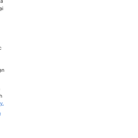
Là
ại
c
ạn
n
h
y.
m