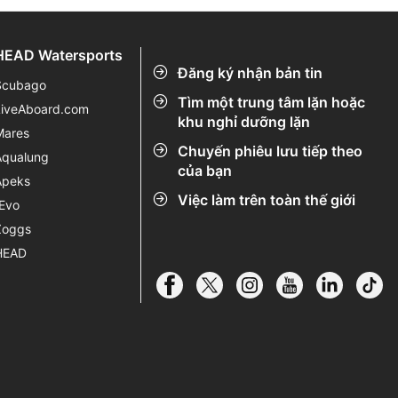
.
HEAD Watersports
Đăng ký nhận bản tin
Scubago
Tìm một trung tâm lặn hoặc
LiveAboard.com
khu nghỉ dưỡng lặn
Mares
Chuyến phiêu lưu tiếp theo
Aqualung
của bạn
Apeks
Việc làm trên toàn thế giới
rEvo
Zoggs
HEAD