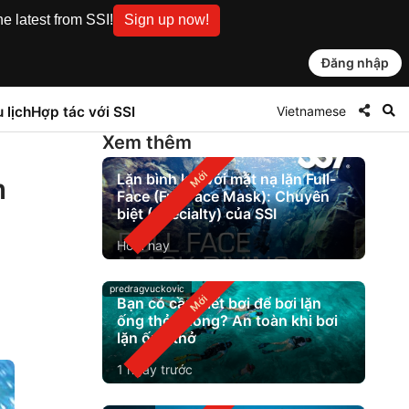
e latest from SSI!
Sign up now!
Đăng nhập
Vietnamese
 lịch
Hợp tác với SSI
Xem thêm
Lặn bình khí với mặt nạ lặn Full-
m
Face (Full Face Mask): Chuyên
biệt (Specialty) của SSI
Hôm nay
predragvuckovic
Bạn có cần biết bơi để bơi lặn
ống thở không? An toàn khi bơi
lặn ống thở
1 ngày trước