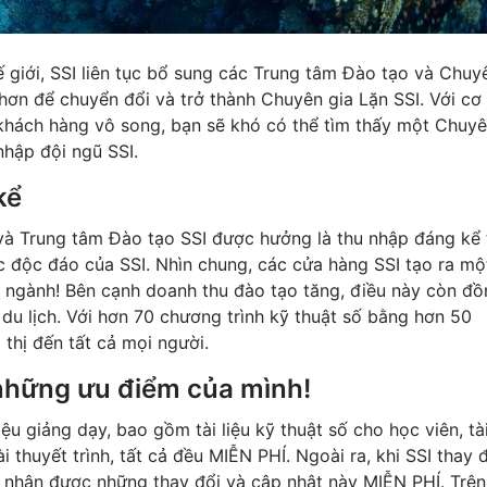
ế giới, SSI liên tục bổ sung các Trung tâm Đào tạo và Chuy
hơn để chuyển đổi và trở thành Chuyên gia Lặn SSI. Với cơ
 khách hàng vô song, bạn sẽ khó có thể tìm thấy một Chuy
nhập đội ngũ SSI.
kể
và Trung tâm Đào tạo SSI được hưởng là thu nhập đáng kể 
c độc đáo của SSI. Nhìn chung, các cửa hàng SSI tạo ra mộ
g ngành! Bên cạnh doanh thu đào tạo tăng, điều này còn đ
 du lịch. Với hơn 70 chương trình kỹ thuật số bằng hơn 50
thị đến tất cả mọi người.
 những ưu điểm của mình!
iệu giảng dạy, bao gồm tài liệu kỹ thuật số cho học viên, tà
ài thuyết trình, tất cả đều MIỄN PHÍ. Ngoài ra, khi SSI thay 
sẽ nhận được những thay đổi và cập nhật này MIỄN PHÍ. Trên