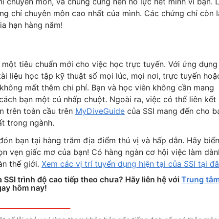
ỉ chuyên môn, và chúng cũng nên nỗ lực hết mình vì bạn. 
ứng chỉ chuyên môn cao nhất của mình. Các chứng chỉ còn l
ia hạn hàng năm!
 một tiêu chuẩn mới cho việc học trực tuyến. Với ứng dụng
i liệu học tập kỹ thuật số mọi lúc, mọi nơi, trực tuyến hoặ
à không mất thêm chi phí. Bạn và học viên không cần mang
cách bạn một cú nhấp chuột. Ngoài ra, việc có thể liên kết
n trên toàn cầu trên
MyDiveGuide
của SSI mang đến cho b
ất trong ngành.
đón bạn tại hàng trăm địa điểm thú vị và hấp dẫn. Hãy biế
ọn vẹn giấc mơ của bạn! Có hàng ngàn cơ hội việc làm dàn
àn thế giới.
Xem các vị trí tuyển dụng hiện tại của SSI tại đâ
SSI trình độ cao tiếp theo chưa? Hãy liên hệ với
Trung tâ
ngay hôm nay!