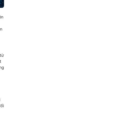
ên
ên
từ
t
ồng
i
đổi