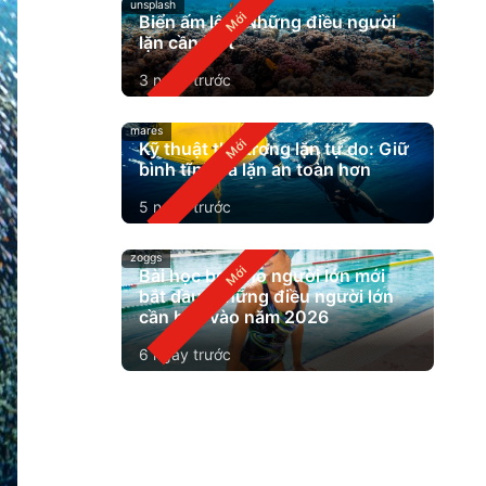
unsplash
Biển ấm lên: Những điều người
lặn cần biết
3 ngày trước
mares
Kỹ thuật thở trong lặn tự do: Giữ
bình tĩnh và lặn an toàn hơn
5 ngày trước
zoggs
Bài học bơi cho người lớn mới
bắt đầu: Những điều người lớn
cần biết vào năm 2026
6 ngày trước