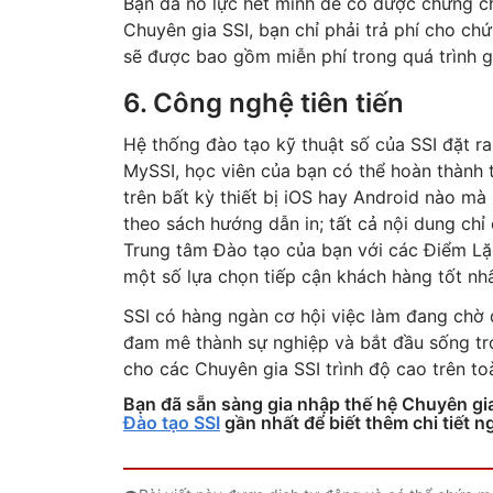
Bạn đã nỗ lực hết mình để có được chứng ch
Chuyên gia SSI, bạn chỉ phải trả phí cho ch
sẽ được bao gồm miễn phí trong quá trình g
6. Công nghệ tiên tiến
Hệ thống đào tạo kỹ thuật số của SSI đặt ra
MySSI, học viên của bạn có thể hoàn thành tà
trên bất kỳ thiết bị iOS hay Android nào m
theo sách hướng dẫn in; tất cả nội dung chỉ 
Trung tâm Đào tạo của bạn với các Điểm Lặ
một số lựa chọn tiếp cận khách hàng tốt nh
SSI có hàng ngàn cơ hội việc làm đang chờ 
đam mê thành sự nghiệp và bắt đầu sống tr
cho các Chuyên gia SSI trình độ cao trên to
Bạn đã sẵn sàng gia nhập thế hệ Chuyên gia 
Đào tạo SSI
gần nhất để biết thêm chi tiết 