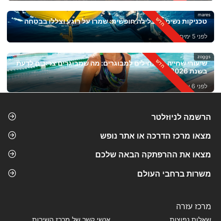
mares
טכניקות נשימה לצלילה חופשית: שמרו על רוגע וצללו בבטחה
לפני 5 ימים
zoggs
שיעורי שחייה למתחילים למבוגרים: מה שמבוגרים צריכים לדעת
בשנת 2026
לפני 6 ימים
הרשמה לניוזלטר
מצאו מרכז הדרכה או אתר נופש
מצאו את ההרפתקה הבאה שלכם
משרות ברחבי העולם
מרכז עזרה
שאלות נפוצות
אנשי קשר של מרכז השירות