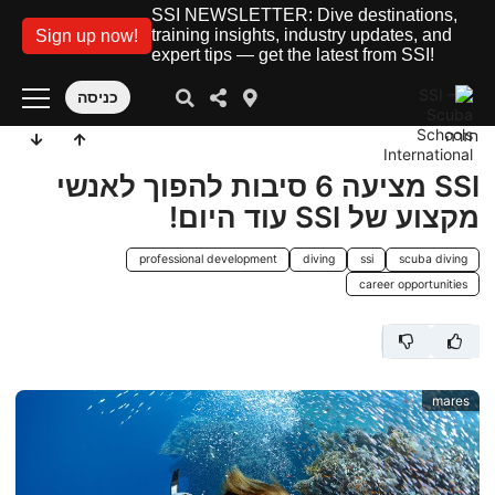
SSI NEWSLETTER: Dive destinations,
training insights, industry updates, and
Sign up now!
expert tips — get the latest from SSI!
כניסה
חזרה
SSI מציעה 6 סיבות להפוך לאנשי
מקצוע של SSI עוד היום!
professional development
diving
ssi
scuba diving
career opportunities
mares