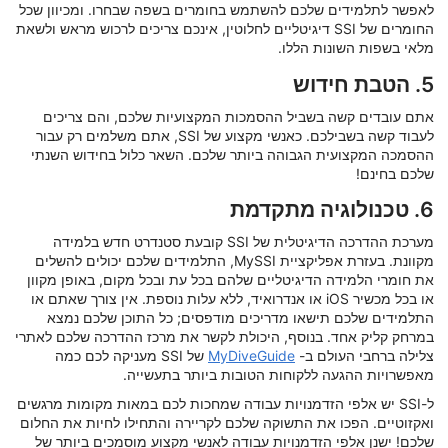
לאפשר לתלמידים שלכם להשתמש בחומרים בשפה שבחרו. ומכיוון שכל
החומרים של SSI דיגיטליים לחלוטין, אינכם צריכים לרכוש מראש ולשאת
מלאי בשפות השונות הללו.
5. הטבת חידוש
אתם עובדים קשה בשביל ההסמכות המקצועיות שלכם, והם צריכים
לעבוד קשה בשבילכם. כאנשי מקצוע של SSI, אתם משלמים רק עבור
ההסמכה המקצועית הגבוהה ביותר שלכם. השאר כלול בחידוש השנתי
שלכם בחינם!
6. טכנולוגיה מתקדמת
מערכת ההדרכה הדיגיטלית של SSI קובעת סטנדרט חדש בלמידה
מקוונת. בעזרת אפליקציית MySSI, התלמידים שלכם יכולים להשלים
את חומרי הלמידה הדיגיטליים שלהם בכל עת ובכל מקום, באופן מקוון
או בכל מכשיר iOS או אנדרואיד, ללא עלות נוספת. אין צורך שאתם או
התלמידים שלכם תישאו מדריכים מודפסים; כל התוכן שלכם נמצא
במרחק קליק אחד. בנוסף, היכולת לקשר את מרכז ההדרכה שלכם לאתרי
צלילה ברחבי העולם ב-
MyDiveGuide
של SSI מעניקה לכם כמה
מאפשרויות ההגעה ללקוחות הטובות ביותר בתעשייה.
ל-SSI יש אלפי הזדמנויות עבודה שמחכות לכם במאות מקומות מרגשים
ואקזוטיים. הפכו את התשוקה שלכם לקריירה והתחילו לחיות את החלום
שלכם! ישנן אלפי הזדמנויות עבודה לאנשי מקצוע מוסמכים ביותר של