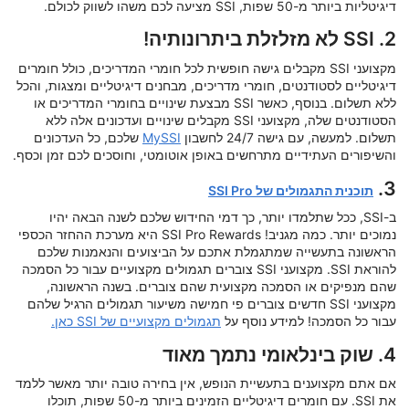
דיגיטליות ביותר מ-50 שפות, SSI מציעה לכם משהו לשווק לכולם.
2. SSI לא מזלזלת ביתרונותיה!
מקצועני SSI מקבלים גישה חופשית לכל חומרי המדריכים, כולל חומרים
דיגיטליים לסטודנטים, חומרי מדריכים, מבחנים דיגיטליים ומצגות, והכל
ללא תשלום. בנוסף, כאשר SSI מבצעת שינויים בחומרי המדריכים או
הסטודנטים שלה, מקצועני SSI מקבלים שינויים ועדכונים אלה ללא
תשלום. למעשה, עם גישה 24/7 לחשבון
MySSI
שלכם, כל העדכונים
והשיפורים העתידיים מתרחשים באופן אוטומטי, וחוסכים לכם זמן וכסף.
3.
תוכנית התגמולים של SSI Pro
ב-SSI, ככל שתלמדו יותר, כך דמי החידוש שלכם לשנה הבאה יהיו
נמוכים יותר. כמה מגניב! SSI Pro Rewards היא מערכת ההחזר הכספי
הראשונה בתעשייה שמתגמלת אתכם על הביצועים והנאמנות שלכם
להוראת SSI. מקצועני SSI צוברים תגמולים מקצועיים עבור כל הסמכה
שהם מנפיקים או הסמכה מקצועית שהם צוברים. בשנה הראשונה,
מקצועני SSI חדשים צוברים פי חמישה משיעור תגמולים הרגיל שלהם
עבור כל הסמכה! למידע נוסף על
תגמולים מקצועיים של SSI כאן.
4. שוק בינלאומי נתמך מאוד
אם אתם מקצוענים בתעשיית הנופש, אין בחירה טובה יותר מאשר ללמד
את SSI. עם חומרים דיגיטליים הזמינים ביותר מ-50 שפות, תוכלו