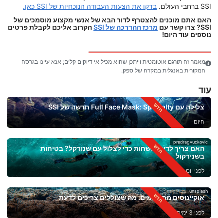
SSI ברחבי העולם.
בדקו את הצעות העבודה הנוכחיות של SSI כאן.
האם אתם מוכנים להצטרף לדור הבא של אנשי מקצוע מוסמכים של
SSI? צרו קשר עם
מרכז ההדרכה של SSI
הקרוב אליכם לקבלת פרטים
נוספים עוד היום!
מאמר זה תורגם אוטומטית וייתכן שהוא מכיל אי דיוקים קלים; אנא עיינו בגרסה
המקורית באנגלית במקרה של ספק.
עוד
צלילה עם Full Face Mask: Specialty חדשה של SSI
היום
predragvuckovic
האם צריך לדעת לשחות כדי לצלול עם שנורקל? בטיחות
בשנירקול
לפני יום אחד
unsplash
אוקיינוסים מתחממים: מה שצוללים צריכים לדעת
לפני 3 ימים