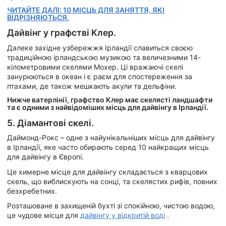
ЧИТАЙТЕ ДАЛІ: 10 МІСЦЬ ДЛЯ ЗАНЯТТЯ, ЯКІ
ВІДРІЗНЯЮТЬСЯ.
Дайвінг у графстві Клер.
Далеке західне узбережжя Ірландії славиться своєю
традиційною ірландською музикою та величезними 14-
кілометровими скелями Мохер. Ці вражаючі скелі
занурюються в океан і є раєм для спостереження за
птахами, де також мешкають акули та дельфіни.
Нижче ватерлінії, графство Клер має скелясті ландшафти
та є одними з найвідоміших місць для дайвінгу в Ірландії.
5. Діамантові скелі.
Даймонд-Рокс – одне з найунікальніших місць для дайвінгу
в Ірландії, яке часто обирають серед 10 найкращих місць
для дайвінгу в Європі.
Це химерне місце для дайвінгу складається з кварцових
скель, що виблискують на сонці, та скелястих рифів, повних
безхребетних.
Розташоване в захищеній бухті зі спокійною, чистою водою,
це чудове місце для
дайвінгу у відкритій воді
.