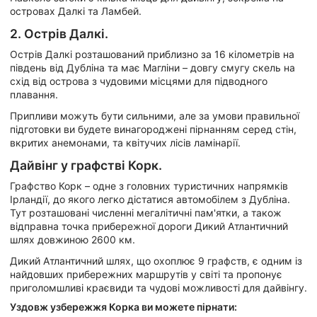
островах Далкі та Ламбей.
2. Острів Далкі.
Острів Далкі розташований приблизно за 16 кілометрів на
південь від Дубліна та має Магліни – довгу смугу скель на
схід від острова з чудовими місцями для підводного
плавання.
Припливи можуть бути сильними, але за умови правильної
підготовки ви будете винагороджені пірнанням серед стін,
вкритих анемонами, та квітучих лісів ламінарії.
Дайвінг у графстві Корк.
Графство Корк – одне з головних туристичних напрямків
Ірландії, до якого легко дістатися автомобілем з Дубліна.
Тут розташовані численні мегалітичні пам'ятки, а також
відправна точка прибережної дороги Дикий Атлантичний
шлях довжиною 2600 км.
Дикий Атлантичний шлях, що охоплює 9 графств, є одним із
найдовших прибережних маршрутів у світі та пропонує
приголомшливі краєвиди та чудові можливості для дайвінгу.
Уздовж узбережжя Корка ви можете пірнати: