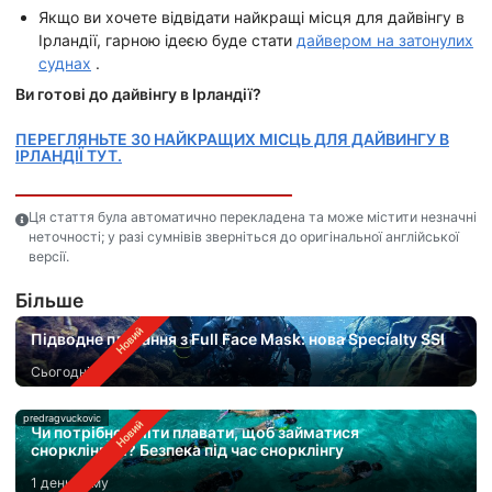
Якщо ви хочете відвідати найкращі місця для дайвінгу в
Ірландії, гарною ідеєю буде стати
дайвером на затонулих
суднах
.
Ви готові до дайвінгу в Ірландії?
ПЕРЕГЛЯНЬТЕ 30 НАЙКРАЩИХ МІСЦЬ ДЛЯ ДАЙВИНГУ В
ІРЛАНДІЇ ТУТ.
Ця стаття була автоматично перекладена та може містити незначні
неточності; у разі сумнівів зверніться до оригінальної англійської
версії.
Бiльше
Підводне плавання з Full Face Mask: нова Specialty SSI
Сьогодні
predragvuckovic
Чи потрібно вміти плавати, щоб займатися
снорклінгом? Безпека під час снорклінгу
1 день тому