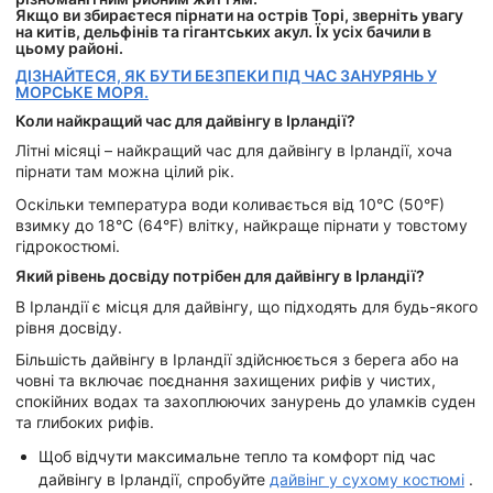
Якщо ви збираєтеся пірнати на острів Торі, зверніть увагу
на китів, дельфінів та гігантських акул. Їх усіх бачили в
цьому районі.
ДІЗНАЙТЕСЯ, ЯК БУТИ БЕЗПЕКИ ПІД ЧАС ЗАНУРЯНЬ У
МОРСЬКЕ МОРЯ.
Коли найкращий час для дайвінгу в Ірландії?
Літні місяці – найкращий час для дайвінгу в Ірландії, хоча
пірнати там можна цілий рік.
Оскільки температура води коливається від 10°C (50°F)
взимку до 18°C (64°F) влітку, найкраще пірнати у товстому
гідрокостюмі.
Який рівень досвіду потрібен для дайвінгу в Ірландії?
В Ірландії є місця для дайвінгу, що підходять для будь-якого
рівня досвіду.
Більшість дайвінгу в Ірландії здійснюється з берега або на
човні та включає поєднання захищених рифів у чистих,
спокійних водах та захоплюючих занурень до уламків суден
та глибоких рифів.
Щоб відчути максимальне тепло та комфорт під час
дайвінгу в Ірландії, спробуйте
дайвінг у сухому костюмі
.