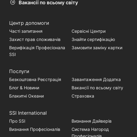
Вакансії по всьому світу
Центр допомоги
Часті запитання
Сервісні Центри
Захист прав споживачів
Знайти сертифікацію
Верифікація Професіонала
Замовити заміну картки
SSI
Послуги
Безкоштовна Реєстрація
Завантаження Додатка
Блог & Новини
Вакансії по всьому світу
Блакитні Океани
Страховка
SSI International
Про SSI
Визнання Дайверів
Визнання Професіоналів
Система Нагород
Професіоналів