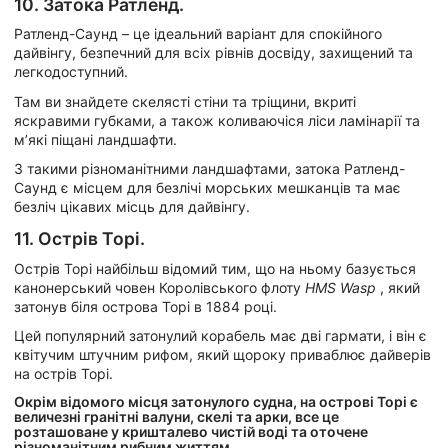
10. Затока Ратленд.
Ратленд-Саунд – це ідеальний варіант для спокійного
дайвінгу, безпечний для всіх рівнів досвіду, захищений та
легкодоступний.
Там ви знайдете скелясті стіни та тріщини, вкриті
яскравими губками, а також коливаючіся ліси ламінарії та
м’які піщані ландшафти.
З такими різноманітними ландшафтами, затока Ратленд-
Саунд є місцем для безлічі морських мешканців та має
безліч цікавих місць для дайвінгу.
11. Острів Торі.
Острів Торі найбільш відомий тим, що на ньому базується
канонерський човен Королівського флоту
HMS Wasp
, який
затонув біля острова Торі в 1884 році.
Цей популярний затонулий корабель має дві гармати, і він є
квітучим штучним рифом, який щороку приваблює дайверів
на острів Торі.
Окрім відомого місця затонулого судна, на острові Торі є
величезні гранітні валуни, скелі та арки, все це
розташоване у кришталево чистій воді та оточене
різноманітним рибним життям.