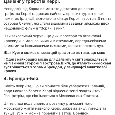
Дайвінг у графстві Керрі.
Неподалік від Корка ви можете дістатися до серця
графства Керрі та деяких найпопулярніших туристичних
пам'яток Ірландії, включаючи кільце Керрі, півострів Дінгл та
острови Скелліг, які стали відомими завдяки зйомкам двох
нещодавніх фільмів "Зоряні війни".
Цей захопливий округ – це дикі простори та атлантичні
краєвиди, з мальовничими містечками, середньовічними
замками та ізольованими пляжами, що захоплюють дух.
Жак Кусто колись описав цей графство як таке, що має:
«Одні з найкращих місць для дайвінгу у світі знаходяться
на північній стороні півострова Дінгл, де Атлантичний океан
зустрічається з горами Брендон, у ландшафті виняткової
краси».
4. Брендон-Бей.
Навіть попри те, що ви пірнаєте біля узбережжя Ірландії,
води навколо берегів Керрі відносно теплі завдяки течії
Гольфстрім, що піднімається з Мексиканської затоки.
Ця тепліша вода сприяла розвитку різноманітного
морського життя навколо Керрі, зокрема акул, гриндів та
тунців. Усіх їх можна побачити в затоці Брендон.