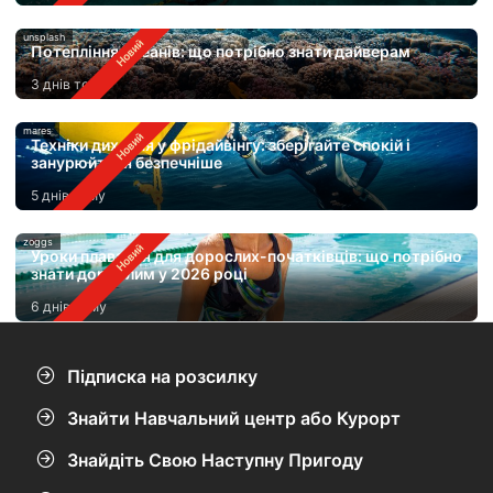
unsplash
Потепління океанів: що потрібно знати дайверам
3 днів тому
mares
Техніки дихання у фрідайвінгу: зберігайте спокій і
занурюйтеся безпечніше
5 днів тому
zoggs
Уроки плавання для дорослих-початківців: що потрібно
знати дорослим у 2026 році
6 днів тому
Підписка на розсилку
Знайти Навчальний центр або Курорт
Знайдіть Свою Наступну Пригоду