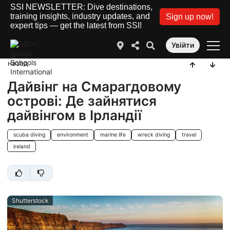
SSI NEWSLETTER: Dive destinations,
training insights, industry updates, and
Sign up now!
expert tips — get the latest from SSI!
Увійти
назад
Дайвінг на Смарагдовому
острові: Де зайнятися
дайвінгом в Ірландії
scuba diving
environment
marine life
wreck diving
travel
ireland
Shutterstock