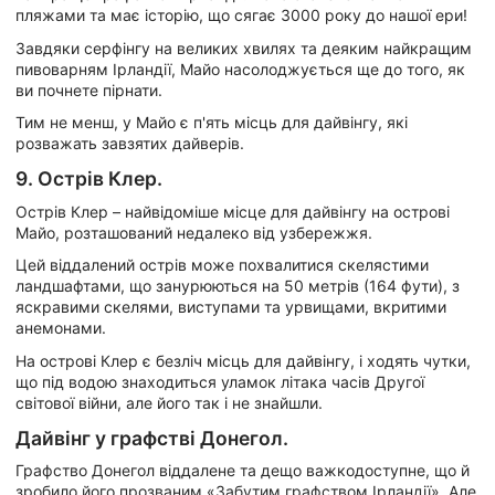
пляжами та має історію, що сягає 3000 року до нашої ери!
Завдяки серфінгу на великих хвилях та деяким найкращим
пивоварням Ірландії, Майо насолоджується ще до того, як
ви почнете пірнати.
Тим не менш, у Майо є п'ять місць для дайвінгу, які
розважать завзятих дайверів.
9. Острів Клер.
Острів Клер – найвідоміше місце для дайвінгу на острові
Майо, розташований недалеко від узбережжя.
Цей віддалений острів може похвалитися скелястими
ландшафтами, що занурюються на 50 метрів (164 фути), з
яскравими скелями, виступами та урвищами, вкритими
анемонами.
На острові Клер є безліч місць для дайвінгу, і ходять чутки,
що під водою знаходиться уламок літака часів Другої
світової війни, але його так і не знайшли.
Дайвінг у графстві Донегол.
Графство Донегол віддалене та дещо важкодоступне, що й
зробило його прозваним «Забутим графством Ірландії». Але