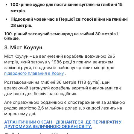
100-річне судно для постачання вугілля на глибині 15
метрів.
Підводний човен часів Першої світової війни на глибині
28 метрів.
100-річний затонулий земснаряд на глибині 30 метрів і
більше.
3. Міст Коулун.
Міст Коулун – це величезний корабель довжиною 295
метрів, який затонув у 1986 році з повним вантажем
залізної руди, і є одним із найпопулярніших місць для
підводного плавання в Корку
.
Розташований на глибині 36 метрів (118 футів), цей
вражаючий затонулий корабель вкритий анемонами та є
домівкою для безлічі ракоподібних.
Але справжньою родзинкою є спостереження за залізною
рудою вартістю 2,6 мільйона доларів, яка досі лежить на
морському дні.
АТЛАНТИЧНИЙ ОКЕАН – ДІЗНАЙТЕСЯ, ДЕ ПЕРИНРАТИ У
ДРУГОМУ ЗА ВЕЛИЧИНОЮ ОКЕАНІ СВІТУ.