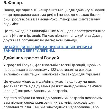
6. Фанор.
Фанор, ще одне з 10 найкращих місць для дайвінгу в Європі,
— це прекрасна система рифів і печер, де мешкає безліч
риб і рослин. Як і Даймонд-Рокс, Фанор має фантастичну
видимість.
Це також одне з найнадійніших місць для спостереження за
дельфінами в Ірландії. Під час пірнання слідкуйте за Дасті,
другим за популярністю дельфіном Ірландії.
ЧИТАЙТЕ ДАЛІ: 8 НАЙКРАЩИХ СПОСОБІВ ЗРОБИТИ
ЗАЙНЯТТЯ З БЕРЕГУ ЛЕГКИМ.
Дайвінг у графстві Голуей.
У графстві Голуей, фестивальній столиці Ірландії, щорічно
проводиться в середньому 122 фестивалі та заходи,
включаючи мистецькі, кінопокази та заходи для гурманів.
Це чудове місце для дайвінгу, участі в одному чи двох
фестивалях та відвідування деяких найвідоміших пам'яток
Ірландії, зокрема Аранських островів.
Коротка поїздка на човні до Аранських островів дозволить
вам пірнати серед мальовничих валунів, проходів для
плавання та стін. Там же знаходиться
Червоточина
, або