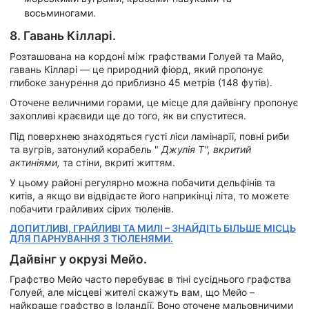
восьминогами.
8. Гавань Кілларі.
Розташована на кордоні між графствами Голуей та Майо,
гавань Кілларі — це природний фіорд, який пропонує
глибоке занурення до приблизно 45 метрів (148 футів).
Оточене величними горами, це місце для дайвінгу пропонує
захопливі краєвиди ще до того, як ви спуститеся.
Під поверхнею знаходяться густі ліси ламінарії, повні риби
та вугрів, затонулий корабель "
Джулія Т", вкритий
актиніями,
та стіни, вкриті життям.
У цьому районі регулярно можна побачити дельфінів та
китів, а якщо ви відвідаєте його наприкінці літа, то можете
побачити грайливих сірих тюленів.
ДОПИТЛИВІ, ГРАЙЛИВІ ТА МИЛІ – ЗНАЙДІТЬ БІЛЬШЕ МІСЦЬ
ДЛЯ ПАРНУВАННЯ З ТЮЛЕНЯМИ.
Дайвінг у окрузі Мейо.
Графство Мейо часто перебуває в тіні сусіднього графства
Голуей, але місцеві жителі скажуть вам, що Мейо –
найкраще графство в Ірландії. Воно оточене мальовничими