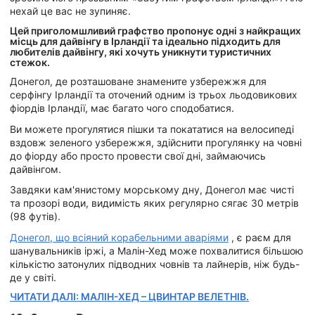
нехай це вас не зупиняє.
Цей приголомшливий графство пропонує одні з найкращих
місць для дайвінгу в Ірландії та ідеально підходить для
любителів дайвінгу, які хочуть уникнути туристичних
стежок.
Донегол, де розташоване знамените узбережжя для
серфінгу Ірландії та оточений одним із трьох льодовикових
фіордів Ірландії, має багато чого сподобатися.
Ви можете прогулятися пішки та покататися на велосипеді
вздовж зеленого узбережжя, здійснити прогулянку на човні
до фіорду або просто провести свої дні, займаючись
дайвінгом.
Завдяки кам'янистому морському дну, Донегол має чисті
та прозорі води, видимість яких регулярно сягає 30 метрів
(98 футів).
Донегол, що всіяний корабельними аваріями
, є раєм для
шанувальників іржі, а Малін-Хед може похвалитися більшою
кількістю затонулих підводних човнів та лайнерів, ніж будь-
де у світі.
ЧИТАТИ ДАЛІ: МАЛІН-ХЕД – ЦВИНТАР ВЕЛЕТНІВ.