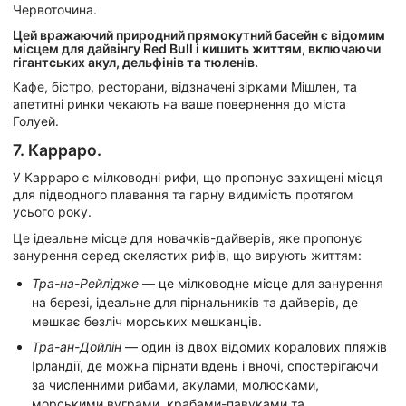
Червоточина.
Цей вражаючий природний прямокутний басейн є відомим
місцем для дайвінгу Red Bull і кишить життям, включаючи
гігантських акул, дельфінів та тюленів.
Кафе, бістро, ресторани, відзначені зірками Мішлен, та
апетитні ринки чекають на ваше повернення до міста
Голуей.
7. Карраро.
У Карраро є мілководні рифи, що пропонує захищені місця
для підводного плавання та гарну видимість протягом
усього року.
Це ідеальне місце для новачків-дайверів, яке пропонує
занурення серед скелястих рифів, що вирують життям:
Тра-на-Рейлідже
— це мілководне місце для занурення
на березі, ідеальне для пірнальників та дайверів, де
мешкає безліч морських мешканців.
Тра-ан-Дойлін
— один із двох відомих коралових пляжів
Ірландії, де можна пірнати вдень і вночі, спостерігаючи
за численними рибами, акулами, молюсками,
морськими вуграми, крабами-павуками та