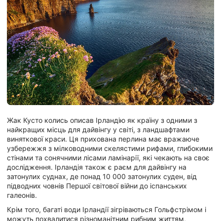
Жак Кусто колись описав Ірландію як країну з одними з
найкращих місць для дайвінгу у світі, з ландшафтами
виняткової краси. Ця прихована перлина має вражаюче
узбережжя з мілководними скелястими рифами, глибокими
стінами та сонячними лісами ламінарії, які чекають на своє
дослідження. Ірландія також є раєм для дайвінгу на
затонулих суднах, де понад 10 000 затонулих суден, від
підводних човнів Першої світової війни до іспанських
галеонів.
Крім того, багаті води Ірландії зігріваються Гольфстрімом і
можуть похвалитися різноманітним рибним життям,