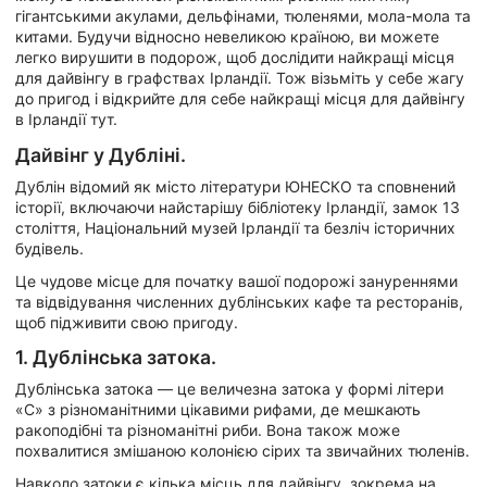
гігантськими акулами, дельфінами, тюленями, мола-мола та
китами. Будучи відносно невеликою країною, ви можете
легко вирушити в подорож, щоб дослідити найкращі місця
для дайвінгу в графствах Ірландії. Тож візьміть у себе жагу
до пригод і відкрийте для себе найкращі місця для дайвінгу
в Ірландії тут.
Дайвінг у Дубліні.
Дублін відомий як місто літератури ЮНЕСКО та сповнений
історії, включаючи найстарішу бібліотеку Ірландії, замок 13
століття, Національний музей Ірландії та безліч історичних
будівель.
Це чудове місце для початку вашої подорожі зануреннями
та відвідування численних дублінських кафе та ресторанів,
щоб підживити свою пригоду.
1. Дублінська затока.
Дублінська затока — це величезна затока у формі літери
«С» з різноманітними цікавими рифами, де мешкають
ракоподібні та різноманітні риби. Вона також може
похвалитися змішаною колонією сірих та звичайних тюленів.
Навколо затоки є кілька місць для дайвінгу, зокрема на