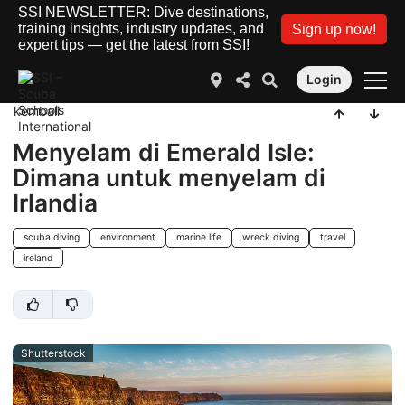
SSI NEWSLETTER: Dive destinations,
training insights, industry updates, and
Sign up now!
expert tips — get the latest from SSI!
Login
kembali
Menyelam di Emerald Isle:
Dimana untuk menyelam di
Irlandia
scuba diving
environment
marine life
wreck diving
travel
ireland
Shutterstock