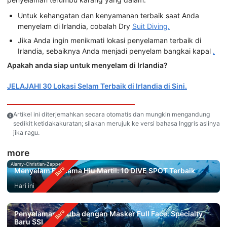
Untuk kehangatan dan kenyamanan terbaik saat Anda
menyelam di Irlandia, cobalah Dry
Suit Diving.
Jika Anda ingin menikmati lokasi penyelaman terbaik di
Irlandia, sebaiknya Anda menjadi penyelam bangkai kapal
.
Apakah anda siap untuk menyelam di Irlandia?
JELAJAHI 30 Lokasi Selam Terbaik di Irlandia di Sini.
Artikel ini diterjemahkan secara otomatis dan mungkin mengandung
sedikit ketidakakuratan; silakan merujuk ke versi bahasa Inggris aslinya
jika ragu.
more
Alamy-Christian-Zappel
Menyelam Bersama Hiu Martil: 10 DIVE SPOT Terbaik
Hari ini
Penyelaman Scuba dengan Masker Full Face: Specialty
Baru SSI