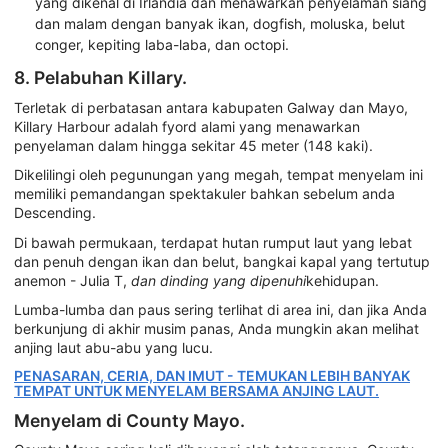
yang dikenal di Irlandia dan menawarkan penyelaman siang
dan malam dengan banyak ikan, dogfish, moluska, belut
conger, kepiting laba-laba, dan octopi.
8. Pelabuhan Killary.
Terletak di perbatasan antara kabupaten Galway dan Mayo,
Killary Harbour adalah fyord alami yang menawarkan
penyelaman dalam hingga sekitar 45 meter (148 kaki).
Dikelilingi oleh pegunungan yang megah, tempat menyelam ini
memiliki pemandangan spektakuler bahkan sebelum anda
Descending.
Di bawah permukaan, terdapat hutan rumput laut yang lebat
dan penuh dengan ikan dan belut, bangkai kapal yang tertutup
anemon - Julia T,
dan dinding yang dipenuhi
kehidupan.
Lumba-lumba dan paus sering terlihat di area ini, dan jika Anda
berkunjung di akhir musim panas, Anda mungkin akan melihat
anjing laut abu-abu yang lucu.
PENASARAN, CERIA, DAN IMUT - TEMUKAN LEBIH BANYAK
TEMPAT UNTUK MENYELAM BERSAMA ANJING LAUT.
Menyelam di County Mayo.