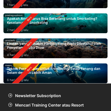
1 hari yang lalu
predragvuckovic
Apakah Anda Harus Bisa Berenang untuk Snorkeling?
Keselamatan Snorkeling
2 hari yang lalu
unsplash
Lautan yang Semakin Hangat: Yang Perlu Diketahui oleh
Penyelam Scuba Diver
4 hari yang lalu
mares
Teknik Pernapasan untuk Freediving: Tetap Tenang dan
Selam dengan Lebih Aman
6 hari yang lalu
Newsletter Subscription
Mencari Training Center atau Resort