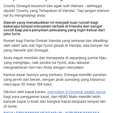
County Donegal terpencil dan agak sulit diakses - sehingga
dijuluki 'County yang Terlupakan di Irlandia'. Tapi jangan biarkan
hal itu menghalangi anda.
Daerah yang menakjubkan ini menjadi tuan rumah bagi
beberapa tempat menyelam terbaik di Irlandia dan sangat
cocok bagi para penyelam petualang yang ingin keluar dari
jalur turis.
Rumah bagi Pantai Ombak Irlandia yang terkenal dan dikelilingi
oleh salah satu dari tiga fyord glasial di Irlandia, ada banyak hal
yang menarik dari Donegal.
Anda dapat mendaki dan bersepeda di sepanjang pantai hijau
yang menghijau, naik perahu ke fyord, atau sekadar
menghabiskan hari-hari Anda dengan menyelam.
Karena dasar lautnya yang berbatu, Donegal memiliki perairan
yang jernih dan bersih, dengan jarak pandang yang biasanya
mencapai 30 meter (98 kaki).
Dikotori oleh kapal karam,
menyelam di Donegal adalah surga
bagi para penggemar karat, dan HEAD Malin memiliki lebih
banyak kapal U-boat dan bangkai kapal daripada tempat lain
di dunia.
BACA LEBIH BANYAK HEAD MALIN - KUBURAN RAKSASA.