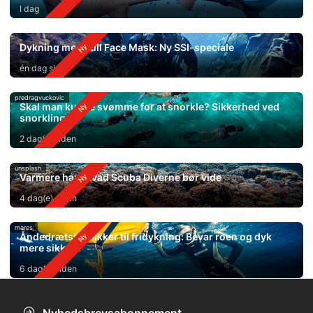
I dag
Dykning med Full Face Mask: Ny SSI-speciale
én dag siden
predragvuckovic
Skal man kunne svømme for at snorkle? Sikkerhed ved
snorkling
2 dag(e) siden
unsplash
Varmere hav: Hvad Scuba Diverne bør vide
4 dag(e) siden
mares
Åndedrætsteknikker til fridykning: Bevar roen og dyk
mere sikkert
6 dag(e) siden
Nyhedsbrevsabonnement