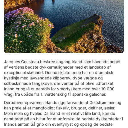
Jacques Cousteau beskrev engang Irland som havende noget
af verdens bedste dykkermuligheder med et landskab af
exceptionel skønhed. Denne skjulte perle har en dramatisk
kystlinje med lavvandede klipperev, dybe vægge og
solbeskinnede tangskove, der venter på at blive udforsket.
Irland er også et paradis for vragdykkere med over 10.000
vrag, fra ubåde fra 1. verdenskrig til spanske galeoner.
Derudover opvarmes Irlands rige farvande af Golfstrømmen og
kan prale af et mangfoldigt fiskeliv, brugder, delfiner, sæler,
Mola mola og hvaler. Da Irland er et relativt lille land, kan du
nemt tage på en biltur for at udforske de bedste dykkersteder i
Irlands amter. Så grib din eventyrlyst og opdag de bedste