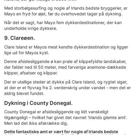
Med storbølgesurfing og nogle af Irlands bedste bryggerier, er
Mayo en fryd for øjet, før du overhovedet tager på dykning.
Når det er sagt, har Mayo fem dykkerdestinationer, der kan
underholde ivrige dykkere.
9. Clareøen.
Clare Island er Mayos mest kendte dykkerdestination og ligger
lige ud for Mayos kyst.
Denne afsidesliggende ø kan prale af klippefyldte landskaber,
der falder ned til 50 meter, med farverige anemone-dækkede
klipper, afsatser og klipper.
Der er utallige steder at dykke på Clare Island, og rygtet siger,
at der er et flyvrag fra 2. verdenskrig under vandet - men det er
aldrig blevet fundet.
Dykning i County Donegal.
County Donegal er afsidesliggende og lidt vanskeligt
tilgængeligt – hvilket har givet det navnet 'Irlands glemte amt'.
Men lad det ikke afskrække dig.
Dette fantastiske amt er vært for nogle af Irlands bedste