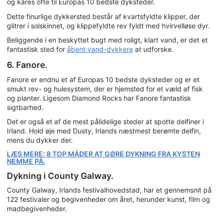
og kåres ofte til Europas 10 bedste dyksteder.
Dette finurlige dykkersted består af kvartsfyldte klipper, der
glitrer i solskinnet, og klippefyldte rev fyldt med hvirvelløse dyr.
Beliggende i en beskyttet bugt med roligt, klart vand, er det et
fantastisk sted for
åbent vand-dykkere
at udforske.
6. Fanore.
Fanore er endnu et af Europas 10 bedste dyksteder og er et
smukt rev- og hulesystem, der er hjemsted for et væld af fisk
og planter. Ligesom Diamond Rocks har Fanore fantastisk
sigtbarhed.
Det er også et af de mest pålidelige steder at spotte delfiner i
Irland. Hold øje med Dusty, Irlands næstmest berømte delfin,
mens du dykker der.
LÆS MERE: 8 TOP MÅDER AT GØRE DYKNING FRA KYSTEN
NEMME PÅ.
Dykning i County Galway.
County Galway, Irlands festivalhovedstad, har et gennemsnit på
122 festivaler og begivenheder om året, herunder kunst, film og
madbegivenheder.