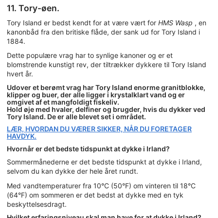
11. Tory-øen.
Tory Island er bedst kendt for at være vært for
HMS Wasp
, en
kanonbåd fra den britiske flåde, der sank ud for Tory Island i
1884.
Dette populære vrag har to synlige kanoner og er et
blomstrende kunstigt rev, der tiltrækker dykkere til Tory Island
hvert år.
Udover et berømt vrag har Tory Island enorme granitblokke,
klipper og buer, der alle ligger i krystalklart vand og er
omgivet af et mangfoldigt fiskeliv.
Hold øje med hvaler, delfiner og brugder, hvis du dykker ved
Tory Island. De er alle blevet set i området.
LÆR, HVORDAN DU VÆRER SIKKER, NÅR DU FORETAGER
HAVDYK.
Hvornår er det bedste tidspunkt at dykke i Irland?
Sommermånederne er det bedste tidspunkt at dykke i Irland,
selvom du kan dykke der hele året rundt.
Med vandtemperaturer fra 10°C (50°F) om vinteren til 18°C
(64°F) om sommeren er det bedst at dykke med en tyk
beskyttelsesdragt.
Hvilket erfaringsniveau skal man have for at dykke i Irland?