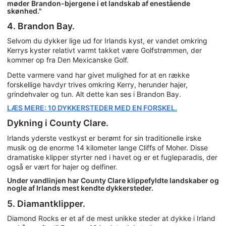
møder Brandon-bjergene i et landskab af enestående
skønhed."
4. Brandon Bay.
Selvom du dykker lige ud for Irlands kyst, er vandet omkring
Kerrys kyster relativt varmt takket være Golfstrømmen, der
kommer op fra Den Mexicanske Golf.
Dette varmere vand har givet mulighed for at en række
forskellige havdyr trives omkring Kerry, herunder hajer,
grindehvaler og tun. Alt dette kan ses i Brandon Bay.
LÆS MERE: 10 DYKKERSTEDER MED EN FORSKEL.
Dykning i County Clare.
Irlands yderste vestkyst er berømt for sin traditionelle irske
musik og de enorme 14 kilometer lange Cliffs of Moher. Disse
dramatiske klipper styrter ned i havet og er et fugleparadis, der
også er vært for hajer og delfiner.
Under vandlinjen har County Clare klippefyldte landskaber og
nogle af Irlands mest kendte dykkersteder.
5. Diamantklipper.
Diamond Rocks er et af de mest unikke steder at dykke i Irland