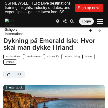
SSI NEWSLETTER: Dive destinations,
training insights, industry updates, and
Sign up now!
expert tips — get the latest from SSI!
Login
tilbage
Dykning på Emerald Isle: Hvor
skal man dykke i Irland
scuba diving
environment
marine life
wreck diving
travel
ireland
Shutterstock