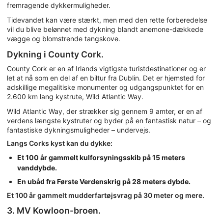
fremragende dykkermuligheder.
Tidevandet kan være stærkt, men med den rette forberedelse
vil du blive belønnet med dykning blandt anemone-dækkede
vægge og blomstrende tangskove.
Dykning i County Cork.
County Cork er en af Irlands vigtigste turistdestinationer og er
let at nå som en del af en biltur fra Dublin. Det er hjemsted for
adskillige megalitiske monumenter og udgangspunktet for en
2.600 km lang kystrute, Wild Atlantic Way.
Wild Atlantic Way, der strækker sig gennem 9 amter, er en af
verdens længste kystruter og byder på en fantastisk natur – og
fantastiske dykningsmuligheder – undervejs.
Langs Corks kyst kan du dykke:
Et 100 år gammelt kulforsyningsskib på 15 meters
vanddybde.
En ubåd fra Første Verdenskrig på 28 meters dybde.
Et 100 år gammelt mudderfartøjsvrag på 30 meter og mere.
3. MV Kowloon-broen.