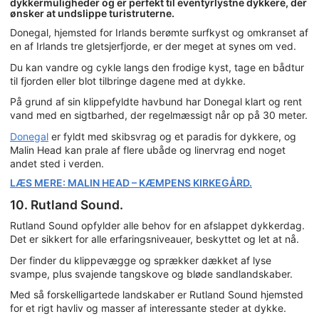
dykkermuligheder og er perfekt til eventyrlystne dykkere, der
ønsker at undslippe turistruterne.
Donegal, hjemsted for Irlands berømte surfkyst og omkranset af
en af Irlands tre gletsjerfjorde, er der meget at synes om ved.
Du kan vandre og cykle langs den frodige kyst, tage en bådtur
til fjorden eller blot tilbringe dagene med at dykke.
På grund af sin klippefyldte havbund har Donegal klart og rent
vand med en sigtbarhed, der regelmæssigt når op på 30 meter.
Donegal
er fyldt med skibsvrag og et paradis for dykkere, og
Malin Head kan prale af flere ubåde og linervrag end noget
andet sted i verden.
LÆS MERE: MALIN HEAD – KÆMPENS KIRKEGÅRD.
10. Rutland Sound.
Rutland Sound opfylder alle behov for en afslappet dykkerdag.
Det er sikkert for alle erfaringsniveauer, beskyttet og let at nå.
Der finder du klippevægge og sprækker dækket af lyse
svampe, plus svajende tangskove og bløde sandlandskaber.
Med så forskelligartede landskaber er Rutland Sound hjemsted
for et rigt havliv og masser af interessante steder at dykke.