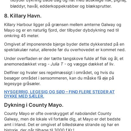
bløddyr, havål, edderkoppekrabber og blæksprutter.
8. Killary Havn.
Killary Harbour ligger på grænsen mellem amterne Galway og
Mayo og er en naturlig fjord, der tilbyder dybdykning ned til
omkring 45 meter.
Omgivet af imponerende bjerge byder dette dykkersted på en
spektakulær natur, allerede før du overhovedet er kommet ned.
Under overfladen er der tætte tangskove fulde af fisk og ål, et
anemonedækket vrag -
Julia T -
og vægge dækket af liv.
Delfiner og hvaler ses regelmæssigt i området, og hvis du
besøger området i sensommeren, kan du måske få øje på
legesyge gråsæler.
NYSGERRIG, LEGESIG OG SØD – FIND FLERE STEDER AT
DYKKE MED SÆLER.
Dykning i County Mayo.
County Mayo er ofte overskygget af nabolandet County
Galway, men de lokale vil fortælle dig, at Mayo er det bedste
amt i Irland. Det er omgivet af billedskøne strande og har en
historie, der går tilbage til 3000 f.Kr.!