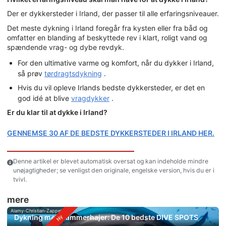
Der er dykkersteder i Irland, der passer til alle erfaringsniveauer.
Det meste dykning i Irland foregår fra kysten eller fra båd og
omfatter en blanding af beskyttede rev i klart, roligt vand og
spændende vrag- og dybe revdyk.
For den ultimative varme og komfort, når du dykker i Irland,
så prøv
tørdragtsdykning
.
Hvis du vil opleve Irlands bedste dykkersteder, er det en
god idé at blive
vragdykker
.
Er du klar til at dykke i Irland?
GENNEMSE 30 AF DE BEDSTE DYKKERSTEDER I IRLAND HER.
Denne artikel er blevet automatisk oversat og kan indeholde mindre
unøjagtigheder; se venligst den originale, engelske version, hvis du er i
tvivl.
mere
Alamy-Christian-Zappel
Dykning med hammerhajer: De 10 bedste DIVE SPOTS