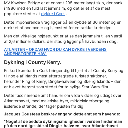
MV Kowloon Bridge er et enormt 295 meter langt skib, der sank
i 1986 med en fuld last jernmalm, og det er et af de mest
populære steder at
dykke i Cork
.
Dette imponerende vrag ligger på en dybde af 36 meter og er
dækket af anemoner og hjemsted for en række krebsdyr.
Men det virkelige højdepunkt er at se den jernmalm til en værdi
af 2,6 millioner dollars, der stadig ligger på havbunden i dag.
ATLANTEN - OPDAG HVOR DU KAN DYKKE I VERDENS
ANDENSTØRSTE HAV.
Dykning i County Kerry.
En kort køretur fra Cork bringer dig til hjertet af County Kerry og
til nogle af Irlands mest eftertragtede turistattraktioner,
herunder Ring of Kerry, Dingle-halvøen og Skellig Islands – der
er blevet berømt som stedet for to nylige Star Wars-film.
Dette fascinerende amt handler om vilde vidder og udsigt over
Atlanterhavet, med maleriske byer, middelalderborge og
isolerede strande, der tager pusten fra dig.
Jacques Cousteau beskrev engang dette amt som havende:
"Noget af de bedste dykningsmuligheder i verden finder man
på den nordlige side af Dingle-halvøen, hvor Atlanterhavet