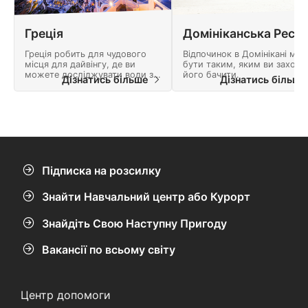
Греція
Греція робить для чудового
Відпочинок в Домінікані мо
місця для дайвінгу, де ви
бути таким, яким ви захоче
можете досліджувати води з
його бачити.
Дізнатись більше
Дізнатись більш
неймовірною видимістю,
побачити цілий ряд морського
життя і виявити Затонулі
кораблі.
Підписка на розсилку
Знайти Навчальний центр або Курорт
Знайдіть Свою Наступну Пригоду
Вакансії по всьому світу
Центр допомоги