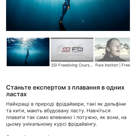
SSI Freediving Courses | Scuba Schools International
Pure Instinct | Freed
Станьте експертом з плавання в одних
ластах
Найкращі в природі фрідайвери, такі як дельфіни
та кити, мають вбудовану ласту. Навчіться
плавати так само впевнено і потужно, як вони, на
цьому унікальному курсі фрідайвінгу.