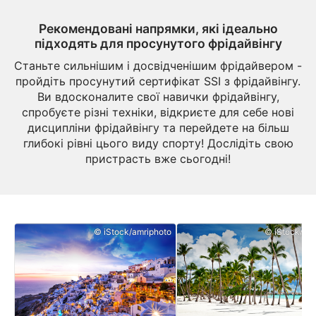
Рекомендовані напрямки, які ідеально
підходять для просунутого фрідайвінгу
Станьте сильнішим і досвідченішим фрідайвером -
пройдіть просунутий сертифікат SSI з фрідайвінгу.
Ви вдосконалите свої навички фрідайвінгу,
спробуєте різні техніки, відкриєте для себе нові
дисципліни фрідайвінгу та перейдете на більш
глибокі рівні цього виду спорту! Дослідіть свою
пристрасть вже сьогодні!
© iStock/amriphoto
© iStock/dan