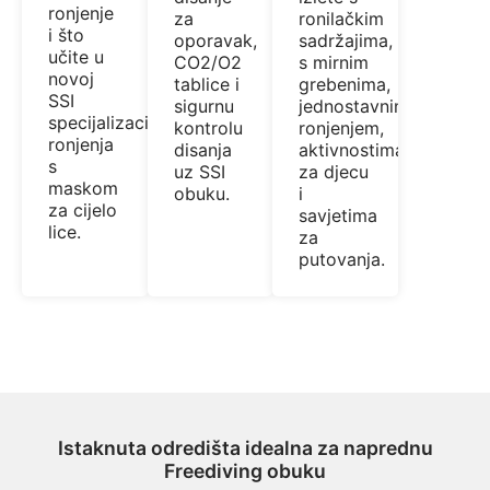
ronjenje
ronilačkim
za
i što
sadržajima,
oporavak,
učite u
s mirnim
CO2/O2
novoj
grebenima,
tablice i
SSI
jednostavnim
sigurnu
specijalizaciji
ronjenjem,
kontrolu
ronjenja
aktivnostima
disanja
s
za djecu
uz SSI
maskom
i
obuku.
za cijelo
savjetima
lice.
za
putovanja.
Istaknuta odredišta idealna za naprednu
Freediving obuku