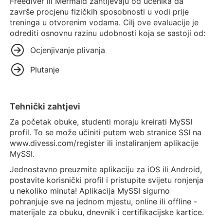
Freediver ili Mermaid zahtijevaju od učenika da
završe procjenu fizičkih sposobnosti u vodi prije
treninga u otvorenim vodama. Cilj ove evaluacije je
odrediti osnovnu razinu udobnosti koja se sastoji od:
Ocjenjivanje plivanja
Plutanje
Tehnički zahtjevi
Za početak obuke, studenti moraju kreirati MySSI
profil. To se može učiniti putem web stranice SSI na
www.divessi.com/register ili instaliranjem aplikacije
MySSI.
Jednostavno preuzmite aplikaciju za iOS ili Android,
postavite korisnički profil i pristupite svijetu ronjenja
u nekoliko minuta! Aplikacija MySSI sigurno
pohranjuje sve na jednom mjestu, online ili offline -
materijale za obuku, dnevnik i certifikacijske kartice.