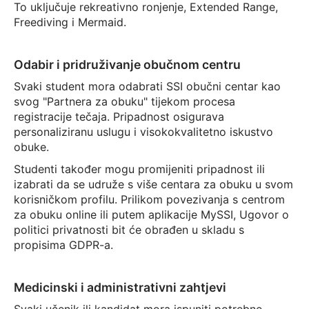
To uključuje rekreativno ronjenje, Extended Range,
Freediving i Mermaid.
Odabir i pridruživanje obučnom centru
Svaki student mora odabrati SSI obučni centar kao
svog "Partnera za obuku" tijekom procesa
registracije tečaja. Pripadnost osigurava
personaliziranu uslugu i visokokvalitetno iskustvo
obuke.
Studenti također mogu promijeniti pripadnost ili
izabrati da se udruže s više centara za obuku u svom
korisničkom profilu. Prilikom povezivanja s centrom
za obuku online ili putem aplikacije MySSI, Ugovor o
politici privatnosti bit će obrađen u skladu s
propisima GDPR-a.
Medicinski i administrativni zahtjevi
Svaki učenik ili kandidat mora ispuniti potrebne