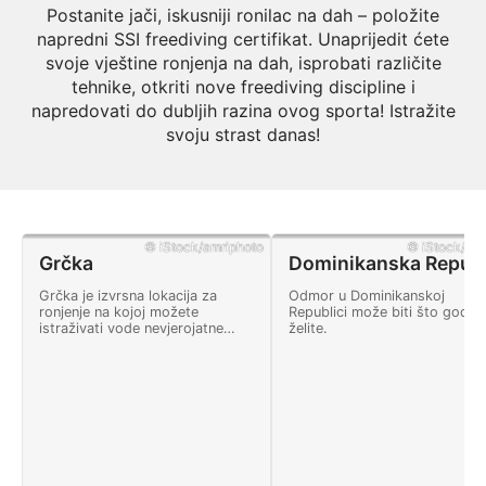
Postanite jači, iskusniji ronilac na dah – položite
napredni SSI freediving certifikat. Unaprijedit ćete
svoje vještine ronjenja na dah, isprobati različite
tehnike, otkriti nove freediving discipline i
napredovati do dubljih razina ovog sporta! Istražite
svoju strast danas!
© iStock/amriphoto
© iStock/dan
Grčka
Dom
Grčka je izvrsna lokacija za
Odmor u Dominikanskoj
ronjenje na kojoj možete
Republici može biti što god
istraživati vode nevjerojatne
želite.
vidljivosti, vidjeti cijeli niz
morskog života i otkriti olupine.