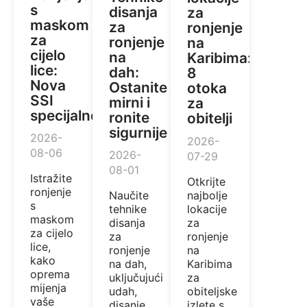
s
disanja
za
maskom
za
ronjenje
za
ronjenje
na
cijelo
na
Karibima:
lice:
dah:
8
Nova
Ostanite
otoka
SSI
mirni i
za
specijalnost
ronite
obitelji
sigurnije
2026-
2026-
08-06
2026-
07-29
08-01
Istražite
Otkrijte
ronjenje
najbolje
Naučite
s
lokacije
tehnike
maskom
za
disanja
za cijelo
ronjenje
za
lice,
na
ronjenje
kako
Karibima
na dah,
oprema
za
uključujući
mijenja
obiteljske
udah,
vaše
izlete s
disanje