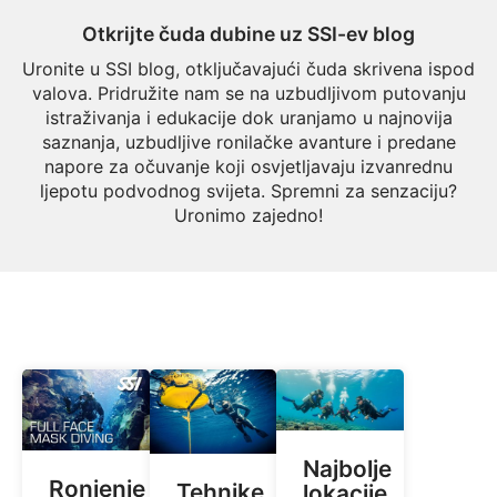
Otkrijte čuda dubine uz SSI-ev blog
Uronite u SSI blog, otključavajući čuda skrivena ispod
valova. Pridružite nam se na uzbudljivom putovanju
istraživanja i edukacije dok uranjamo u najnovija
saznanja, uzbudljive ronilačke avanture i predane
napore za očuvanje koji osvjetljavaju izvanrednu
ljepotu podvodnog svijeta. Spremni za senzaciju?
Uronimo zajedno!
Najbolje
Ronjenje
Tehnike
lokacije