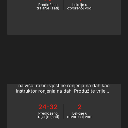
Predloženo
Lekcije u
trajanje (sati)
otvorenoj vodi
Performance Freediving Instructor
Pomozite svojim učenicima da postave
rekorde ronjenja na dah podučavajući ih
najvišoj razini vještine ronjenja na dah kao
Instruktor ronjenja na dah. Produžite vrijeme
zadržavanja daha za svoje učenike u ovom
izazovnom, ali isplativom tečaju ronjenja na
24-32
2
dah i uživajte u raznim mogućnostima
zapošljavanja diljem svijeta.
Predloženo
Lekcije u
trajanje (sati)
otvorenoj vodi