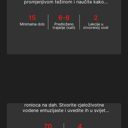
promjenjivom težinom i naučite kako
konfigurirati sigurnu i učinkovitu postavku s
promjenjivom težinom kako biste otkrili
15
6-8
2
tamno plavetnilo, bez stresa. Naučite novi
način freediving ronjenja - počnite već
Minimalna dob
Predloženo
Lekcije u
trajanje (sati)
otvorenoj vodi
danas!
Freediving Instructor
Postanite SSI Freediving Instructor i
napravite prvi korak prema karijeri u obuci
ronioca na dah. Stvorite cjeloživotne
vodene entuzijaste i uvedite ih u svijet
vježbanja na dah u zabavnom, sigurnom
okruženju uz SSI obrazovni sustav.
70
4