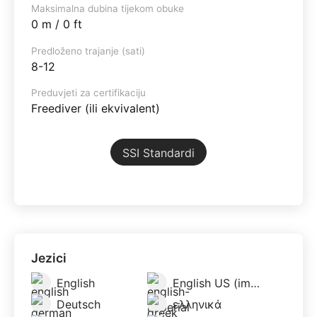
Maksimalna dubina tijekom obuke
0 m / 0 ft
Predloženo trajanje (sati)
8-12
Preduvjeti za certifikaciju
Freediver (ili ekvivalent)
SSI Standardi
Jezici
English
English US (imperial)
Deutsch
ελληνικά