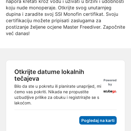
napora kretati kroz vodu i uživati u brzini i udobnosti
koju nude monoperaje. Otkrijte svog unutarnjeg
dupina i zaradite svoj SSI Monofin certifikat. Svoju
certifikaciju možete pripisati zaslugama za
postizanje željene ocjene Master Freediver. Započnite
već danas!
Otkrijte datume lokalnih
tečajeva
Powered
by
Bilo da ste u pokretu ili planirate unaprijed, mi
ćemo vas pokriti. Nikada ne propustite
uzbudljive prilike za obuku i registrirajte se s
lakoćom.
Pogledaj na karti