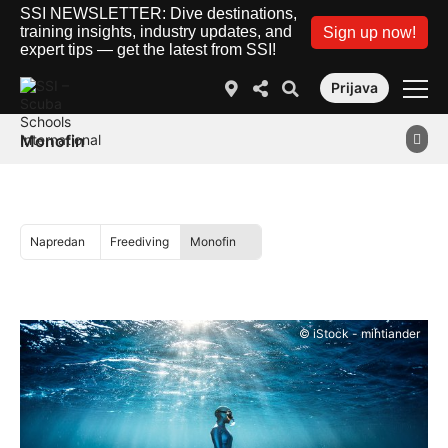
SSI NEWSLETTER: Dive destinations,
training insights, industry updates, and
Sign up now!
expert tips — get the latest from SSI!
Prijava
Monofin
Napredan
Freediving
Monofin
© iStock - mihtiander