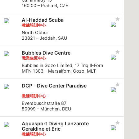
160 00 – Praha 6, CZE
Al-Haddad Scuba
教練培訓中心
North Obhur
23821 – Jeddah, SAU
Bubbles Dive Centre
職業生涯中心
Bubbles in Gozo Limited, 17 Triq Il-Forn
MFN 1303 – Marsalforn, Gozo, MLT
DCP - Dive Center Paradise
教練培訓中心
Eversbuschstraße 87
80999 – München, DEU
Aquasport Diving Lanzarote
Geraldine et Eric
教練培訓中心