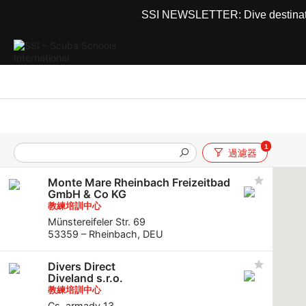
SSI NEWSLETTER: Dive destinations
1
過濾器
Monte Mare Rheinbach Freizeitbad
GmbH & Co KG
教練培訓中心
Münstereifeler Str. 69
53359 – Rheinbach, DEU
Divers Direct
Diveland s.r.o.
教練培訓中心
Cs. armady 13