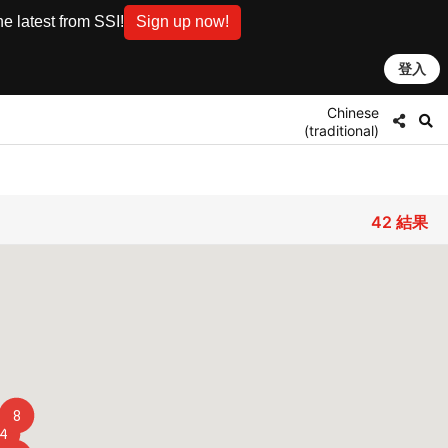
e latest from SSI!
Sign up now!
登入
Chinese
(traditional)
42
結果
8
4