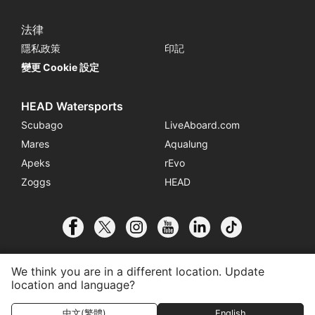
法律
隱私政策
印記
變更 Cookie 設定
HEAD Watersports
Scubago
LiveAboard.com
Mares
Aqualung
Apeks
rEvo
Zoggs
HEAD
We think you are in a different location. Update
location and language?
© 2026 SSI International
加入訓練中心
聯絡資訊
中文(繁體)
English