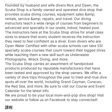
Founded by husband and wife divers Rick and Dawn, the
Scuba Shop is a family-owned and operated dive shop that
provides scuba diving courses, equipment sales &amp;
rentals, service &amp; repairs, and travel. Our diving
instructors teach a wide range of courses from beginners to
advanced and specialty in our onsite, indoor, heated pool.
The instructors here at the Scuba Shop strive for small class
sizes to ensure that every student receives the instruction
they need to feel confident as a diver. Even divers who are
Open Water Certified with other scuba schools can take SSI
specialty scuba courses that count toward their logged dives
while teaching them a new skill such as Underwater
Photography, Wreck Diving, and more.
The Scuba Shop carries an assortment of handpicked
products produced by reputable manufacturers that have
been tested and approved by the shop owners. We offer a
variety of dive trips throughout the year to tried-and-true dive
spots all over the world, including Grand Cayman, Curacao,
the Red Sea, and more. Be sure to visit our Course and Event
Calendar for the latest info.
We are proud to be your local mom-and-pop dive shop! Visit
our website or follow us on Facebook to stay connected!
課程