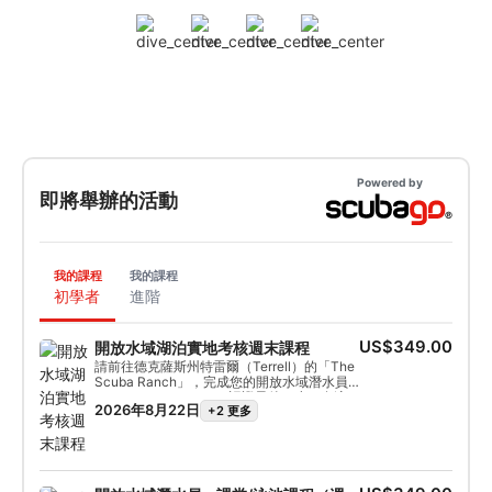
Powered by
即將舉辦的活動
我的課程
我的課程
初學者
進階
US$349.00
開放水域湖泊實地考核週末課程
請前往德克薩斯州特雷爾（Terrell）的「The
Scuba Ranch」，完成您的開放水域潛水員
（Open Water Diver）認證最後一步。在這
2026年8月22日
+2 更多
個週末期間，您將在 SSI 教練的指導下完成必
修的開放水域訓練潛水，並展示您在泳池中習
得的技能。 請攜帶您的個人潛水裝備、潛水
日誌、泳裝、毛巾、午餐、飲用水，以及透過
The Scuba Shop 預訂的任何租用裝備。成功
完成結業潛水後，您將獲得 SSI 開放水域潛水