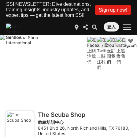
SSI NEWSLETTER: Dive destinations,
training insights, industry updates, and
Sign up now!
expert tips — get the latest from SSI!
登入
The Scuba Shop
教練培訓中心
8451 Blvd 26, North Richland Hills, TX 76180,
United States