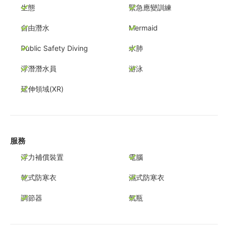
生態
緊急應變訓練
自由潛水
Mermaid
Public Safety Diving
水肺
浮潛潛水員
游泳
延伸領域(XR)
服務
浮力補償裝置
電腦
乾式防寒衣
濕式防寒衣
調節器
氣瓶