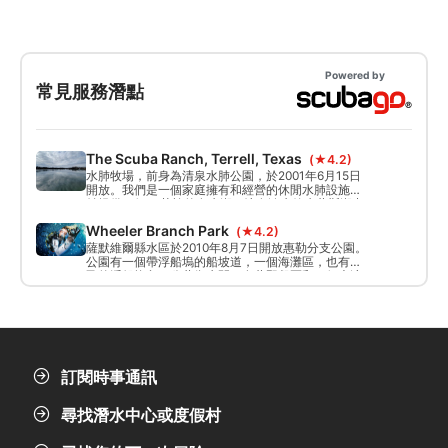
Powered by
常見服務潛點
The Scuba Ranch, Terrell, Texas
(★4.2)
水肺牧場，前身為清泉水肺公園，於2001年6月15日
開放。我們是一個家庭擁有和經營的休閒水肺設施，
並提供一個22英畝的泉水湖，擁有淡水德克薩斯湖中
最美麗的自然棲息地之一。
Wheeler Branch Park
(★4.2)
薩默維爾縣水區於2010年8月7日開放惠勒分支公園。
公園有一個帶浮船塢的船坡道，一個海灘區，也有自
己的浮船塢島、公共衛生間、有蓋野餐區和一個大涼
亭。
訂閱時事通訊
尋找潛水中心或度假村