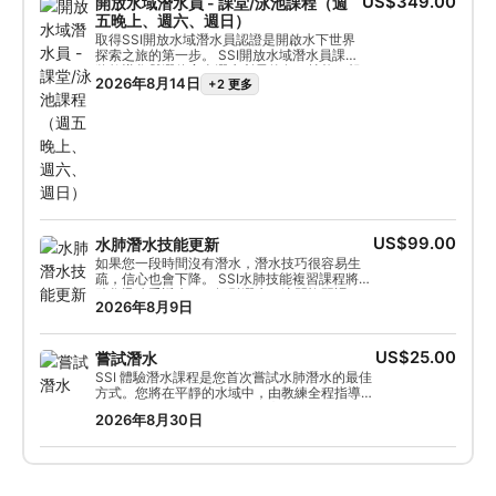
US$349.00
開放水域潛水員 - 課堂/泳池課程（週
員認證。
五晚上、週六、週日）
取得SSI開放水域潛水員認證是開啟水下世界
探索之旅的第一步。 SSI開放水域潛水員課程
將教導您與潛伴安全潛水所需的各項技能。報
2026年8月14日
+2 更多
名參加SSI開放水域潛水員課程，您必須年滿
10歲並具備游泳能力。在SSI開放水域潛水員
課程中，您將學習如何使用調節器和氣瓶安全
地進行水下呼吸，如何緩慢上升和下降以預防
減壓病，如何正確保養潛水裝備等等。開放水
域潛水員課程的理論部分可透過SSI官網在線
學習，或直接透過MySSI應用程式在手機上學
習。完成線上課程後，您將在我們潛水商店的
教室參加筆試。之後，您將在我們室內泳池完
成6次潛水。最後，您將完成4次開放水域潛
水以通過湖泊考核，考核地點通常在德克薩斯
US$99.00
水肺潛水技能更新
州格倫羅斯的惠勒布蘭奇水庫，除非另有規
如果您一段時間沒有潛水，潛水技巧很容易生
定。完成此課程後，您將獲得SSI開放水域潛
疏，信心也會下降。 SSI水肺技能複習課程將幫
水員認證。
助您迅速重返水下，輕鬆潛水。這門複習課程
2026年8月9日
讓您在SSI專業人士的指導下，回顧並練習您在
開放水域潛水員課程中學到的潛水技巧。這門
課程非常適合在潛水假期前參加，讓您不必擔
US$25.00
心技能問題，可以盡情欣賞海洋生物。如果您
嘗試潛水
是尚未獲得認證的開放水域潛水員學員，水肺
SSI 體驗潛水課程是您首次嘗試水肺潛水的最佳
技能複習課程是您在開放水域訓練潛水前練習
方式。您將在平靜的水域中，由教練全程指導，
潛水技能的理想選擇。課程長度不限，您可以
盡情享受水下第一次呼吸的難忘體驗，感受水肺
根據自身情況靈活安排，專注於需要加強的技
2026年8月30日
潛水的魅力。完成這門短期課程後，您將獲得
能。
SSI 體驗潛水證書，並肯定會渴望再次潛水。無
限的潛水探險之旅正等著您，而這門課程正是這
一切的起點。今天就開始吧！