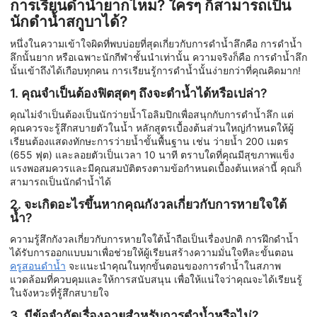
การเรียนดำน้ำยากไหม? ใครๆ ก็สามารถเป็น
นักดำน้ำสกูบาได้?
หนึ่งในความเข้าใจผิดที่พบบ่อยที่สุดเกี่ยวกับการดำน้ำลึกคือ การดำน้ำ
ลึกนั้นยาก หรือเฉพาะนักกีฬาชั้นนำเท่านั้น ความจริงก็คือ การดำน้ำลึก
นั้นเข้าถึงได้เกือบทุกคน การเรียนรู้การดำน้ำนั้นง่ายกว่าที่คุณคิดมาก!
1. คุณจำเป็นต้องฟิตสุดๆ ถึงจะดำน้ำได้หรือเปล่า?
คุณไม่จำเป็นต้องเป็นนักว่ายน้ำโอลิมปิกเพื่อสนุกกับการดำน้ำลึก แต่
คุณควรจะรู้สึกสบายตัวในน้ำ หลักสูตรเบื้องต้นส่วนใหญ่กำหนดให้ผู้
เรียนต้องแสดงทักษะการว่ายน้ำขั้นพื้นฐาน เช่น ว่ายน้ำ 200 เมตร
(655 ฟุต) และลอยตัวเป็นเวลา 10 นาที ตราบใดที่คุณมีสุขภาพแข็ง
แรงพอสมควรและมีคุณสมบัติตรงตามข้อกำหนดเบื้องต้นเหล่านี้ คุณก็
สามารถเป็นนักดำน้ำได้
2. จะเกิดอะไรขึ้นหากคุณกังวลเกี่ยวกับการหายใจใต้
น้ำ?
ความรู้สึกกังวลเกี่ยวกับการหายใจใต้น้ำถือเป็นเรื่องปกติ การฝึกดำน้ำ
ได้รับการออกแบบมาเพื่อช่วยให้ผู้เรียนสร้างความมั่นใจทีละขั้นตอน
ครูสอนดำน้ำ
จะแนะนำคุณในทุกขั้นตอนของการดำน้ำในสภาพ
แวดล้อมที่ควบคุมและให้การสนับสนุน เพื่อให้แน่ใจว่าคุณจะได้เรียนรู้
ในจังหวะที่รู้สึกสบายใจ
3. มีข้อจำกัดเรื่องอายุสำหรับการดำน้ำหรือไม่?