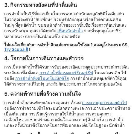
3. กิจกรรมทางสังคมที่น่าตื่นเต้น
การดำน้ำเป็นวิธีที่ยอดเยี่ยมในการพบปะกับนักผจญภัยที่มีใจเดียวกัน
ไม่ว่าคุณจะดำน้ำกับเพื่อนๆ ร่วมทริปกับกลุ่ม หรือสร้างคอนเนคชั่น
ใหม่ๆ ที่ศูนย์ดำน้ำ ชุมชนนักดำน้ำของเราขึ้นชื่อเรื่องการต้อนรับและ
การสนับสนุน คุณจะได้พบกับ
เพื่อนนักดำน้ำ
จากทั่วทุกมุมโลก ซึ่ง
หลายคนจะกลายเป็นเพื่อนแท้ไปตลอดชีวิต
ไม่แน่ใจเกี่ยวกับการดำน้ำลึกแต่อยากลองใช่ไหม? ลองดูโปรแกรม SSI
Try Scuba สิ
!
4. โอกาสในการเดินทางและสำรวจ
การเป็นนักดำน้ำที่ได้รับการรับรองจะเปิดประตูสู่ประสบการณ์การเดิน
ทางอันน่าทึ่ง ตั้งแต่
การดำน้ำที่เกรตแบร์ริเออร์รีฟ
ในออสเตรเลีย ไป
จนถึง
การดำน้ำที่เซโนเตในเม็กซิโก
การดำน้ำเป็นเหตุผลที่ทำให้คุณ
ได้สำรวจสถานที่ใหม่ๆ และสัมผัสประสบการณ์โลกจากมุมมองใหม่
5. ความท้าทายที่สร้างความมั่นใจ
การดำน้ำลึกสอนทักษะอันทรงคุณค่า ตั้งแต่
การควบคุมการลอยตัวไป
จนถึงการทำความเข้าใจระบบนิเวศทางทะเล การเอาชนะความท้าทาย
เบื้องต้น เช่น การเรียนรู้การหายใจใต้น้ำและการควบคุมการ
เคลื่อนไหว จะช่วยสร้างความมั่นใจและความรู้สึกสำเร็จ การดำน้ำ
แต่ละครั้งนำมาซึ่งโอกาสในการพัฒนาและเติบโตในฐานะนักดำน้ำ