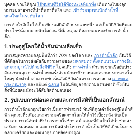
บุคคล ช่วยให้คุณ
ได้พบกับชีวิตใต้ท้องทะเลที่น่าทึ่ง
เดินทางไปยังจุด
หมายปลายทางที่น่าตื่นตาตื่นใจ และ
เข้าร่วมชุมชนนักดำน้ำที่
หลงใหลในระดับโลก
การดำน้ำลึกไม่ได้เป็นเพียงแค่กีฬาอีกประเภทหนึ่ง แต่เป็นวิถีชีวิตที่มอบ
ประโยชน์มากมายนับไม่ถ้วน นี่คือเหตุผลที่หลายคนหลงรักการดำน้ำ
ลึก:
1. ประตูสู่โลกใต้น้ำอันน่าเหลือเชื่อ
มหาสมุทรครอบคลุมพื้นที่กว่า 70% ของโลก และ
การดำน้ำลึก
เป็นวิธี
ที่ดีที่สุดในการสัมผัสกับความงามของ
มหาสมุทร ตั้งแต่แนวปะการังอัน
อุดมสมบูรณ์ไปด้วยสิ่งมีชีวิต
ไปจนถึง
การดำน้ำ
สำรวจซากเรืออับปาง
อันน่าขนลุก การดำน้ำทุกครั้งล้วนนำมาซึ่งภาพและความประหลาดใจ
ใหม่ๆ นักดำน้ำสามารถพบเห็นสิ่งมีชีวิตอันตระการตาอย่าง
เต่าทะเล
กระเบนราหู
และแม้แต่
ฉลาม
ในถิ่นที่อยู่อาศัยตามธรรมชาติ ซึ่งเป็น
สิ่งที่น้อยคนนักจะได้สัมผัสด้วยตนเอง
2. รูปแบบการผ่อนคลายและการมีสติที่เป็นเอกลักษณ์
การดำน้ำลึกมักถูกเรียกว่าเป็นการทำสมาธิ ทันทีที่คุณดำดิ่งลงสู่ผืนน้ำสี
ฟ้า คุณจะทิ้งเสียงและความเครียดจากโลกใต้น้ำไว้เบื้องหลัง นับเป็น
ประสบการณ์อันน่าทึ่ง! การหายใจช้าๆ สม่ำเสมอที่จำเป็นใต้น้ำช่วยส่ง
เสริมการผ่อนคลายและการมีสติ ทำให้การดำน้ำเป็นวิธีที่ดีเยี่ยมในการ
คลายเครียดและพัฒนาสุขภาพจิตของคุณ