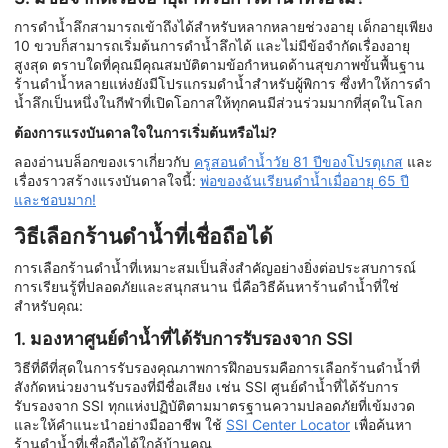
การดำน้ำลึกสามารถเข้าถึงได้สำหรับหลากหลายช่วงอายุ เด็กอายุเพียง
10 ขวบก็สามารถเริ่มต้นการดำน้ำลึกได้ และไม่มีข้อจำกัดเรื่องอายุ
สูงสุด ตราบใดที่คุณมีคุณสมบัติตามข้อกำหนดด้านสุขภาพขั้นพื้นฐาน
ร้านดำน้ำหลายแห่งยังมีโปรแกรมดำน้ำสำหรับผู้พิการ ซึ่งทำให้การดำ
น้ำลึกเป็นหนึ่งในกีฬาที่เปิดโอกาสให้ทุกคนมีส่วนร่วมมากที่สุดในโลก
ต้องการแรงบันดาลใจในการเริ่มต้นหรือไม่?
ลองอ่านบล็อกของเราเกี่ยวกับ
ครูสอนดำน้ำวัย 81 ปีของโปรตุเกส
และ
เรื่องราวสร้างแรงบันดาลใจนี้:
พ่อของฉันเรียนดำน้ำเมื่ออายุ 65 ปี
และชอบมาก!
วิธีเลือกร้านดำน้ำที่เชื่อถือได้
การเลือกร้านดำน้ำที่เหมาะสมเป็นสิ่งสำคัญอย่างยิ่งต่อประสบการณ์
การเรียนรู้ที่ปลอดภัยและสนุกสนาน นี่คือวิธีค้นหาร้านดำน้ำที่ใช่
สำหรับคุณ:
1. มองหาศูนย์ดำน้ำที่ได้รับการรับรองจาก SSI
วิธีที่ดีที่สุดในการรับรองคุณภาพการฝึกอบรมคือการเลือกร้านดำน้ำที่
สังกัดหน่วยงานรับรองที่มีชื่อเสียง เช่น SSI ศูนย์ดำน้ำที่ได้รับการ
รับรองจาก SSI ทุกแห่งปฏิบัติตามมาตรฐานความปลอดภัยที่เข้มงวด
และให้คำแนะนำอย่างมืออาชีพ ใช้
SSI Center Locator
เพื่อค้นหา
ร้านดำน้ำที่เชื่อถือได้ใกล้บ้านคุณ