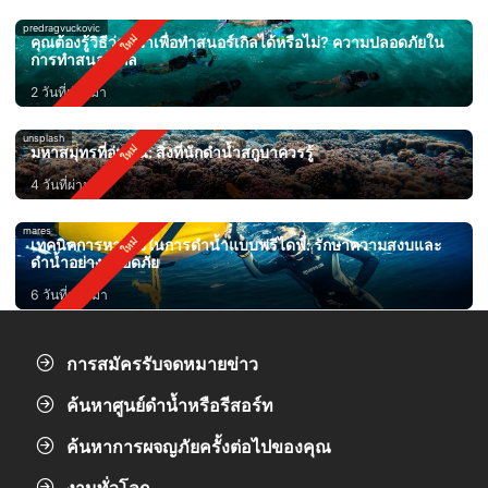
predragvuckovic
คุณต้องรู้วิธีว่ายน้ำเพื่อทำสนอร์เกิลได้หรือไม่? ความปลอดภัยใน
การทำสนอร์เกิล
2 วันที่ผ่านมา
unsplash
มหาสมุทรที่อุ่นขึ้น: สิ่งที่นักดำน้ำสกูบาควรรู้
4 วันที่ผ่านมา
mares
เทคนิคการหายใจในการดำน้ำแบบฟรีไดฟ์: รักษาความสงบและ
ดำน้ำอย่างปลอดภัย
6 วันที่ผ่านมา
การสมัครรับจดหมายข่าว
ค้นหาศูนย์ดำน้ำหรือรีสอร์ท
ค้นหาการผจญภัยครั้งต่อไปของคุณ