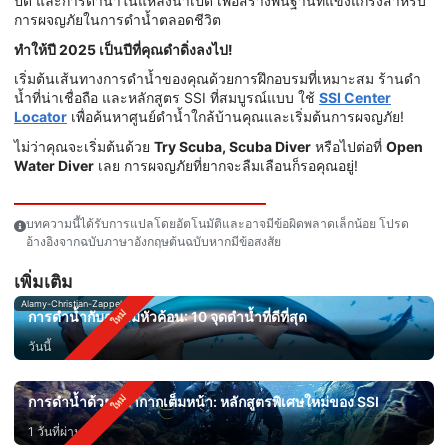
ปิด และการดำน้ำในแหล่งน้ำเปิด เพื่อสร้างพื้นฐานที่แข็งแกร่งสำหรับ
การผจญภัยในการดำน้ำตลอดชีวิต
ทำให้ปี 2025 เป็นปีที่คุณดำดิ่งลงไป!
เริ่มต้นเส้นทางการดำน้ำของคุณด้วยการฝึกอบรมที่เหมาะสม ร้านดำ
น้ำที่น่าเชื่อถือ และหลักสูตร SSI ที่สมบูรณ์แบบ ใช้
SSI Center
Locator
เพื่อค้นหาศูนย์ดำน้ำใกล้บ้านคุณและเริ่มต้นการผจญภัย!
ไม่ว่าคุณจะเริ่มต้นด้วย
Try Scuba, Scuba Diver
หรือไปต่อที่
Open
Water Diver
เลย การผจญภัยที่ยากจะลืมเลือนก็รอคุณอยู่!
บทความนี้ได้รับการแปลโดยอัตโนมัติและอาจมีข้อผิดพลาดเล็กน้อย โปรด
อ้างอิงจากฉบับภาษาอังกฤษต้นฉบับหากมีข้อสงสัย
เพิ่มเติม
Alamy-Christian-Zappel
การดำน้ำกับฉลามหัวค้อน: 10 จุดดำน้ำที่ดีที่สุด
วันนี้
การดำน้ำด้วยหน้ากากเต็มหน้า: หลักสูตรพิเศษใหม่ของ SSI
1 วันที่ผ่านมา