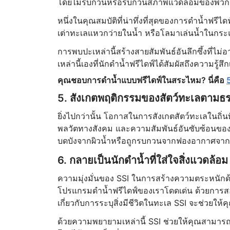
โดยไม่รบกวนหรือรบกวนสภาพแวดล้อมของพวก
หนึ่งในคุณสมบัติที่น่าทึ่งที่สุดของการดำน้ำฟ
เต่าทะเลแหวกว่ายในน้ำ หรือโลมาเล่นน้ำในกระ
การพบปะเหล่านี้สร้างสายสัมพันธ์อันลึกซึ้งที่ไม
เหล่านี้เองที่นักดำน้ำฟรีไดฟ์ได้สัมผัสถึงความรู
คุณชอบการดำน้ำแบบฟรีไดฟ์ในสระไหม? นี่คือ
5
5. สังเกตพฤติกรรมของสัตว์ทะเลตามธ
ยิ่งไปกว่านั้น โอกาสในการสังเกตสัตว์ทะเลในถิ่น
พลวัตทางสังคม และความสัมพันธ์อันซับซ้อนของพ
บดบังจากผิวน้ำหรือถูกรบกวนจากฟองอากาศจา
6. กลายเป็นนักดำน้ำที่ใส่ใจสิ่งแวดล้อม
ความมุ่งมั่นของ SSI ในการสร้างความตระหนักด้า
โปรแกรมดำน้ำฟรีไดฟ์ของเราโดดเด่น ด้วยการส
เกี่ยวกับการระบุสิ่งมีชีวิตในทะเล SSI จะช่วยให้ค
ด้วยความพยายามเหล่านี้ SSI ช่วยให้คุณสามารถเ