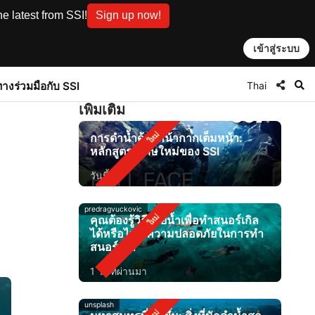
e latest from SSI!
Sign up now!
เข้าสู่ระบบ
Thai
ทาง
ร่วมมือกับ SSI
เพิ่มเติม
การดำน้ำด้วยหน้ากากเต็มหน้า:
หลักสูตรพิเศษใหม่ของ SSI
วันนี้
predragvuckovic
คุณต้องรู้วิธีว่ายน้ำเพื่อทำสนอร์เกิล
ได้หรือไม่? ความปลอดภัยในการทำ
สนอร์เกิล
1 วันที่ผ่านมา
unsplash