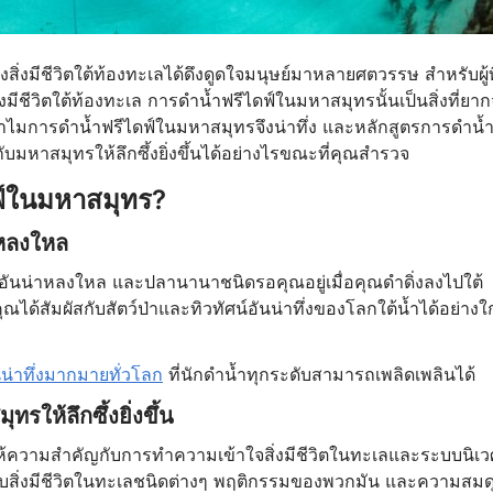
ีชีวิตใต้ท้องทะเลได้ดึงดูดใจมนุษย์มาหลายศตวรรษ สำหรับผู้ที
งมีชีวิตใต้ท้องทะเล การดำน้ำฟรีไดฟ์ในมหาสมุทรนั้นเป็นสิ่งที่ยา
ทำไมการดำน้ำฟรีไดฟ์ในมหาสมุทรจึงน่าทึ่ง และหลักสูตรการดำน้
มหาสมุทรให้ลึกซึ้งยิ่งขึ้นได้อย่างไรขณะที่คุณสำรวจ
ฟ์ในมหาสมุทร?
าหลงใหล
ลอันน่าหลงใหล และปลานานาชนิดรอคุณอยู่เมื่อคุณดำดิ่งลงไปใต้
ด้สัมผัสกับสัตว์ป่าและทิวทัศน์อันน่าทึ่งของโลกใต้น้ำได้อย่างใ
นน่าทึ่งมากมายทั่วโลก
ที่นักดำน้ำทุกระดับสามารถเพลิดเพลินได้
ให้ลึกซึ้งยิ่งขึ้น
ห้ความสำคัญกับการทำความเข้าใจสิ่งมีชีวิตในทะเลและระบบนิเว
กี่ยวกับสิ่งมีชีวิตในทะเลชนิดต่างๆ พฤติกรรมของพวกมัน และความสมด