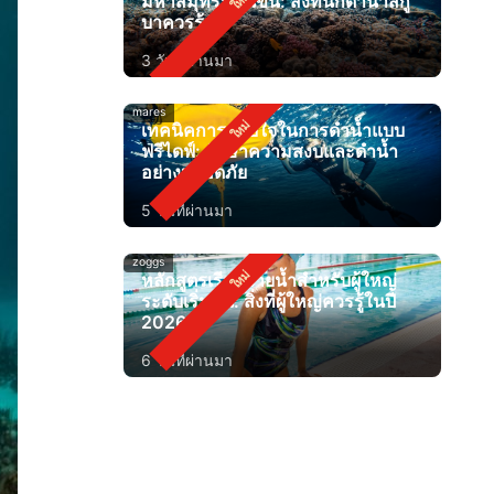
มหาสมุทรที่อุ่นขึ้น: สิ่งที่นักดำน้ำสกู
บาควรรู้
3 วันที่ผ่านมา
mares
เทคนิคการหายใจในการดำน้ำแบบ
ฟรีไดฟ์: รักษาความสงบและดำน้ำ
อย่างปลอดภัย
5 วันที่ผ่านมา
zoggs
หลักสูตรเรียนว่ายน้ำสำหรับผู้ใหญ่
ระดับเริ่มต้น: สิ่งที่ผู้ใหญ่ควรรู้ในปี
2026
6 วันที่ผ่านมา