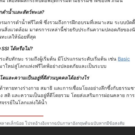
มาะสม เพื่อลดผลกระทบต่อพฤติกรรมตามธรรมชาติของพวกมัน
กดำน้ำและสัตว์ทะเล?
การดำน้ำฟรีไดฟ์ ซึ่งรวมถึงการฝึกอบรมที่เหมาะสม ระบบบัดดี้
านสิ่งแวดล้อม มาตรการเหล่านี้ช่วยรับประกันความปลอดภัยของน
ทะเลให้น้อยที่สุด
 SSI ได้หรือไม่?
ดับทักษะ รวมถึงผู้เริ่มต้น มีโปรแกรมระดับเริ่มต้น เช่น
Basic
มาใหม่สู่โลกแห่งฟรีไดฟ์อย่างปลอดภัยและเป็นระบบ
และความเป็นอยู่ที่ดีส่วนบุคคลได้อย่างไร
าทายทางร่างกาย สมาธิ และการเชื่อมโยงอย่างลึกซึ้งกับธรรมชา
ง สติ และความเป็นอยู่ที่ดีโดยรวม โดยส่งเสริมการผ่อนคลาย การ
จรรย์ในโลกแห่งใต้น้ำ
พลาดเล็กน้อย โปรดอ้างอิงจากฉบับภาษาอังกฤษต้นฉบับหากมีข้อสงสัย