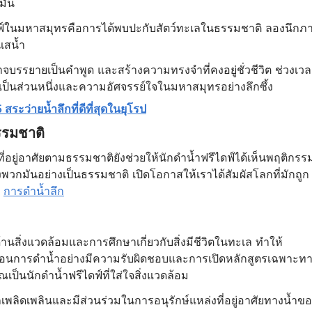
มัน
รีไดฟ์ในมหาสมุทรคือการได้พบปะกับสัตว์ทะเลในธรรมชาติ ลองนึกภ
แสน้ำ
่อาจบรรยายเป็นคำพูด และสร้างความทรงจำที่คงอยู่ชั่วชีวิต ช่วงเว
้สึกเป็นส่วนหนึ่งและความอัศจรรย์ใจในมหาสมุทรอย่างลึกซึ้ง
 สระว่ายน้ำลึกที่ดีที่สุดในยุโรป
รรมชาติ
ที่อยู่อาศัยตามธรรมชาติยังช่วยให้นักดำน้ำฟรีไดฟ์ได้เห็นพฤติกรร
วกมันอย่างเป็นธรรมชาติ เปิดโอกาสให้เราได้สัมผัสโลกที่มักถูก
ก
การดำน้ำลึก
นสิ่งแวดล้อมและการศึกษาเกี่ยวกับสิ่งมีชีวิตในทะเล ทำให้
อนการดำน้ำอย่างมีความรับผิดชอบและการเปิดหลักสูตรเฉพาะท
ุณเป็นนักดำน้ำฟรีไดฟ์ที่ใส่ใจสิ่งแวดล้อม
พลิดเพลินและมีส่วนร่วมในการอนุรักษ์แหล่งที่อยู่อาศัยทางน้ำข