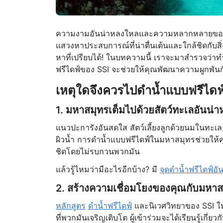
ความงามอันน่าหลงใหลและความหลากหลายของสิ่งม
แสวงหาประสบการณ์ที่น่าตื่นเต้นและใกล้ชิดกับสิ่
หาที่เปรียบได้! ในบทความนี้ เราจะมาสำรวจว่า
ฟรีไดฟ์ของ SSI จะช่วยให้คุณพัฒนาความผูกพันกับ
เหตุใดจึงควรไปดำน้ำแบบฟรีได
1. มหาสมุทรเต็มไปด้วยสัตว์ทะเลอันน่
แนวปะการังอันสดใส สัตว์เลี้ยงลูกด้วยนมในทะเ
ผิวน้ำ การดำน้ำแบบฟรีไดฟ์ในมหาสมุทรช่วยให้คุณไ
ชิดโดยไม่รบกวนพวกมัน
แล้วรู้ไหมว่ามีอะไรอีกบ้าง? มี
จุดดำน้ำฟรีไดฟ์อั
2. สร้างความเชื่อมโยงของคุณกับมหาสมุทร
หลักสูตร
ดำน้ำฟรีไดฟ์
และนิเวศวิทยาของ SSI ใ
ที่พวกมันเจริญเติบโต ผู้เข้าร่วมจะได้เรียนรู้เ