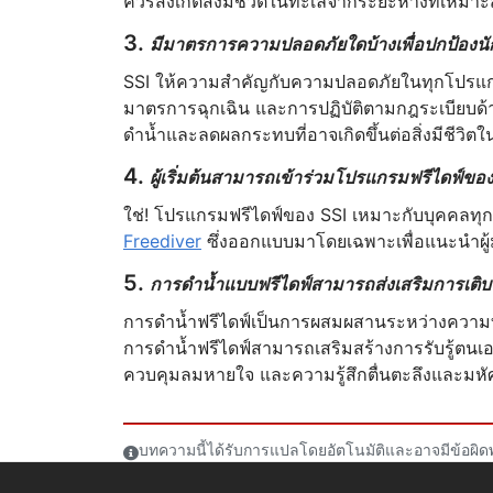
ควรสังเกตสิ่งมีชีวิตในทะเลจากระยะห่างที่เห
3.
มีมาตรการความปลอดภัยใดบ้างเพื่อปกป้องนั
SSI ให้ความสำคัญกับความปลอดภัยในทุกโปรแกรม
มาตรการฉุกเฉิน และการปฏิบัติตามกฎระเบียบด้
ดำน้ำและลดผลกระทบที่อาจเกิดขึ้นต่อสิ่งมีชีวิตใน
4.
ผู้เริ่มต้นสามารถเข้าร่วมโปรแกรมฟรีไดฟ์ของ
ใช่! โปรแกรมฟรีไดฟ์ของ SSI เหมาะกับบุคคลทุกระ
Freediver
ซึ่งออกแบบมาโดยเฉพาะเพื่อแนะนำผู้
5.
การดำน้ำแบบฟรีไดฟ์สามารถส่งเสริมการเติบโต
การดำน้ำฟรีไดฟ์เป็นการผสมผสานระหว่างความท้
การดำน้ำฟรีไดฟ์สามารถเสริมสร้างการรับรู้ตนเอ
ควบคุมลมหายใจ และความรู้สึกตื่นตะลึงและมหัศ
บทความนี้ได้รับการแปลโดยอัตโนมัติและอาจมีข้อผิด