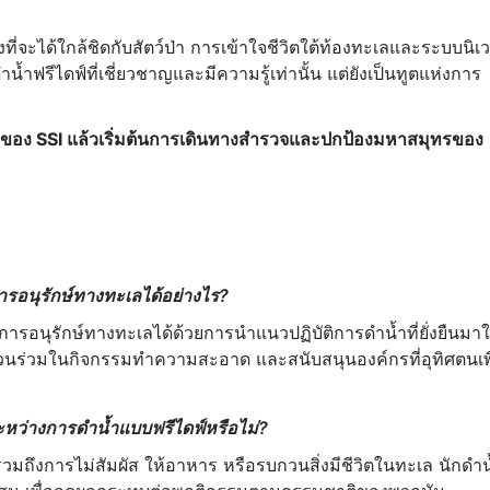
ี่จะได้ใกล้ชิดกับสัตว์ป่า การเข้าใจชีวิตใต้ท้องทะเลและระบบนิเ
้ำฟรีไดฟ์ที่เชี่ยวชาญและมีความรู้เท่านั้น แต่ยังเป็นทูตแห่งการ
์ของ SSI แล้วเริ่มต้นการเดินทางสำรวจและปกป้องมหาสมุทรของ
ารอนุรักษ์ทางทะเลได้อย่างไร?
ารอนุรักษ์ทางทะเลได้ด้วยการนำแนวปฏิบัติการดำน้ำที่ยั่งยืนมาใ
ส่วนร่วมในกิจกรรมทำความสะอาด และสนับสนุนองค์กรที่อุทิศตนเพื
ระหว่างการดำน้ำแบบฟรีไดฟ์หรือไม่?
รวมถึงการไม่สัมผัส ให้อาหาร หรือรบกวนสิ่งมีชีวิตในทะเล นักดำน