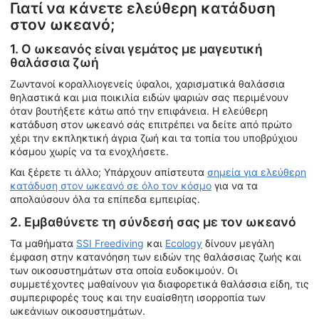
Γιατί να κάνετε ελεύθερη κατάδυση
στον ωκεανό;
1. Ο ωκεανός είναι γεμάτος με μαγευτική
θαλάσσια ζωή
Ζωντανοί κοραλλιογενείς ύφαλοι, χαρισματικά θαλάσσια
θηλαστικά και μια ποικιλία ειδών ψαριών σας περιμένουν
όταν βουτήξετε κάτω από την επιφάνεια. Η ελεύθερη
κατάδυση στον ωκεανό σάς επιτρέπει να δείτε από πρώτο
χέρι την εκπληκτική άγρια ζωή και τα τοπία του υποβρύχιου
κόσμου χωρίς να τα ενοχλήσετε.
Και ξέρετε τι άλλο; Υπάρχουν απίστευτα
σημεία για ελεύθερη
κατάδυση στον ωκεανό σε όλο τον κόσμο
για να τα
απολαύσουν όλα τα επίπεδα εμπειρίας.
2. Εμβαθύνετε τη σύνδεσή σας με τον ωκεανό
Τα μαθήματα
SSI Freediving
και
Ecology
δίνουν μεγάλη
έμφαση στην κατανόηση των ειδών της θαλάσσιας ζωής και
των οικοσυστημάτων στα οποία ευδοκιμούν. Οι
συμμετέχοντες μαθαίνουν για διαφορετικά θαλάσσια είδη, τις
συμπεριφορές τους και την ευαίσθητη ισορροπία των
ωκεάνιων οικοσυστημάτων.