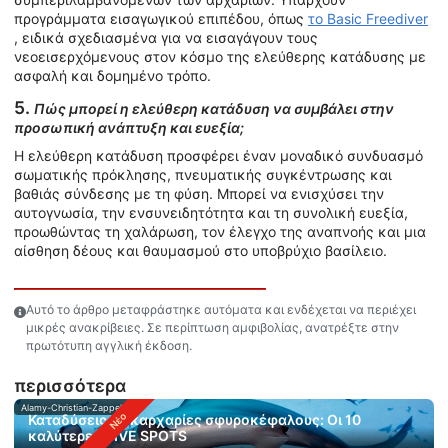
προγράμματα εισαγωγικού επιπέδου, όπως
το Basic Freediver
, ειδικά σχεδιασμένα για να εισαγάγουν τους
νεοεισερχόμενους στον κόσμο της ελεύθερης κατάδυσης με
ασφαλή και δομημένο τρόπο.
5.
Πώς μπορεί η ελεύθερη κατάδυση να συμβάλει στην
προσωπική ανάπτυξη και ευεξία;
Η ελεύθερη κατάδυση προσφέρει έναν μοναδικό συνδυασμό
σωματικής πρόκλησης, πνευματικής συγκέντρωσης και
βαθιάς σύνδεσης με τη φύση. Μπορεί να ενισχύσει την
αυτογνωσία, την ενσυνειδητότητα και τη συνολική ευεξία,
προωθώντας τη χαλάρωση, τον έλεγχο της αναπνοής και μια
αίσθηση δέους και θαυμασμού στο υποβρύχιο βασίλειο.
Αυτό το άρθρο μεταφράστηκε αυτόματα και ενδέχεται να περιέχει
μικρές ανακρίβειες. Σε περίπτωση αμφιβολίας, ανατρέξτε στην
πρωτότυπη αγγλική έκδοση.
περισσότερα
Alamy-Christian-Zappel
Καταδύσεις με καρχαρίες σφυροκέφαλους: Οι 10
καλύτερες DIVE SPOTS