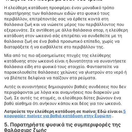
Η ελεύθερη κατάδυση προσφέρει έναν μοναδικό τρόπο
παρατήρησης των θαλάσσιων ειδών στο φυσικό τους
περιβάλλον, επιτρέποντάς σας να έρθετε κοντά στη
θαλάσσια ζωή και να νιώσετε μέρος του περιβάλλοντος που
εξερευνάτε. Σε αντίθεση με άλλα θαλάσσια σπορ, η ελεύθερη
κατάδυση στον ωκεανό σάς επιτρέπει να συνδεθείτε με τη
θαλάσσια ζωή σε ένα βαθιά προσωπικό επίπεδο, χωρίς να
διαταράξετε ή να εισβάλλετε στο περιβάλλον της.
Μία από τις πιο αξιοσημείωτες πτυχές της ελεύθερης
κατάδυσης στον ωκεανό είναι η δυνατότητα να συναντήσετε
θαλάσσια είδη στο φυσικό τους στοιχείο. Φανταστείτε να
παρακολουθείτε θαλάσσιες χελώνες να γλιστρούν στο νερό ή
να βλέπετε δελφίνια να παίζουν στα ρεύματα.
Αυτές οι συναντήσεις δημιουργούν βαθιές συνδέσεις που δεν
περιγράφονται με λόγια και αναμνήσεις που διαρκούν μια
ζωή. Σε αυτές τις στιγμές, οι ελεύθεροι δύτες βιώνουν ένα
βαθύ αίσθημα ότι ανήκουν κάπου και δέος για τον ωκεανό.
Λατρεύετε την ελεύθερη κατάδυση σε πισίνα; Εδώ είναι οι
5
κορυφαίες πισίνες για βαθιά κατάδυση στην Ευρώπη
.
5. Παρατηρήστε φυσικά τις συμπεριφορές της
θαλάσσιας ζωής