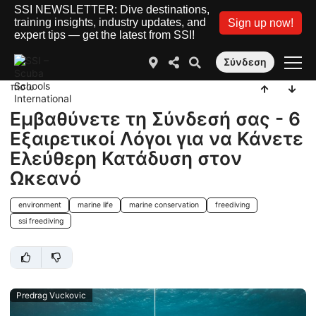
SSI NEWSLETTER: Dive destinations,
training insights, industry updates, and
Sign up now!
expert tips — get the latest from SSI!
Σύνδεση
πίσω
Εμβαθύνετε τη Σύνδεσή σας - 6
Εξαιρετικοί Λόγοι για να Κάνετε
Ελεύθερη Κατάδυση στον
Ωκεανό
environment
marine life
marine conservation
freediving
ssi freediving
Predrag Vuckovic