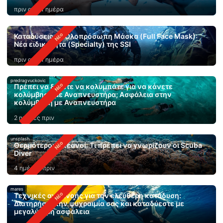
πριν από 1 ημέρα
Καταδύσεις με Ολοπρόσωπη Μάσκα (Full Face Mask):
Νέα ειδικότητα (Specialty) της SSI
πριν από 1 ημέρα
predragvuckovic
Πρέπει να ξέρετε να κολυμπάτε για να κάνετε
κολύμβηση με Αναπνευστήρα; Ασφάλεια στην
κολύμβηση με Αναπνευστήρα
2 ημέρες πριν
unsplash
Θερμότεροι ωκεανοί: Τι πρέπει να γνωρίζουν οι Scuba
Diver
4 ημέρες πριν
mares
Τεχνικές αναπνοής για την ελεύθερη κατάδυση:
Διατηρήστε την ψυχραιμία σας και καταδύεστε με
μεγαλύτερη ασφάλεια