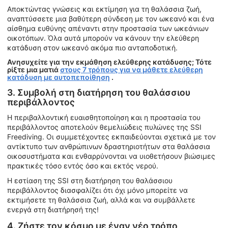
Αποκτώντας γνώσεις και εκτίμηση για τη θαλάσσια ζωή,
αναπτύσσετε μια βαθύτερη σύνδεση με τον ωκεανό και ένα
αίσθημα ευθύνης απέναντι στην προστασία των ωκεάνιων
οικοτόπων. Όλα αυτά μπορούν να κάνουν την ελεύθερη
κατάδυση στον ωκεανό ακόμα πιο ανταποδοτική.
Ανησυχείτε για την εκμάθηση ελεύθερης κατάδυσης; Τότε
ρίξτε μια ματιά
στους 7 τρόπους για να μάθετε ελεύθερη
κατάδυση με αυτοπεποίθηση
.
3. Συμβολή στη διατήρηση του θαλάσσιου
περιβάλλοντος
Η περιβαλλοντική ευαισθητοποίηση και η προστασία του
περιβάλλοντος αποτελούν θεμελιώδεις πυλώνες της SSI
Freediving. Οι συμμετέχοντες εκπαιδεύονται σχετικά με τον
αντίκτυπο των ανθρώπινων δραστηριοτήτων στα θαλάσσια
οικοσυστήματα και ενθαρρύνονται να υιοθετήσουν βιώσιμες
πρακτικές τόσο εντός όσο και εκτός νερού.
Η εστίαση της SSI στη διατήρηση του θαλάσσιου
περιβάλλοντος διασφαλίζει ότι όχι μόνο μπορείτε να
εκτιμήσετε τη θαλάσσια ζωή, αλλά και να συμβάλλετε
ενεργά στη διατήρησή της!
4. Ζήστε τον κόσμο με έναν νέο τρόπο