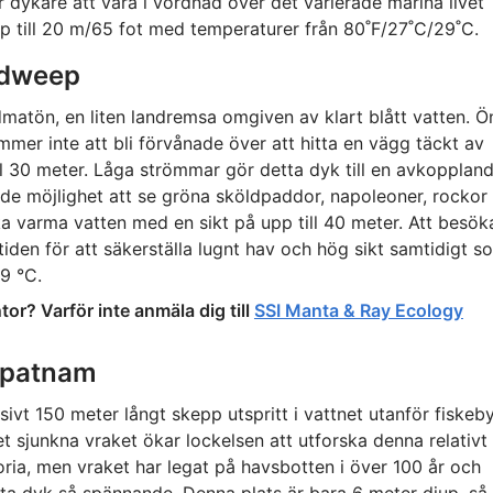
 dykare att vara i vördnad över det varierade marina livet
p till 20 m/65 fot med temperaturer från 80˚F/27˚C/29˚C.
adweep
dmatön, en liten landremsa omgiven av klart blått vatten. Ö
mmer inte att bli förvånade över att hitta en vägg täckt av
ill 30 meter. Låga strömmar gör detta dyk till en avkopplan
nde möjlighet att se gröna sköldpaddor, napoleoner, rockor
ka varma vatten med en sikt på upp till 40 meter. Att besök
den för att säkerställa lugnt hav och hög sikt samtidigt s
9 °C.
or? Varför inte anmäla dig till
SSI Manta & Ray Ecology
hapatnam
ivt 150 meter långt skepp utspritt i vattnet utanför fiskeb
sjunkna vraket ökar lockelsen att utforska denna relativt
oria, men vraket har legat på havsbotten i över 100 år och