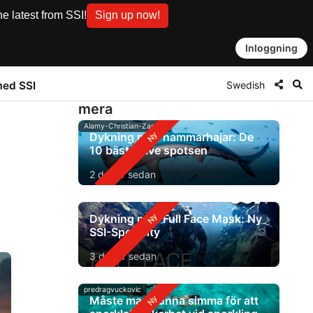
e latest from SSI!
Sign up now!
Inloggning
Swedish
med SSI
mera
Alamy-Christian-Zappel
Dykning med hammarhajar: De
10 bästa dive spotsen
2 dagar sedan
Dykning med Full Face Mask: Ny
SSI-Specialty
3 dagar sedan
predragvuckovic
Måste man kunna simma för att