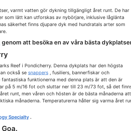
tser, varmt vatten gör dykning tillgängligt året runt. De har
er som lätt kan utforskas av nybörjare, inklusive låglänta
nas säkerhet finns djupare dyk med hundratals arter som
re.
genom att besöka en av våra bästa dykplatser
n
rry
harks Reef i Pondicherry. Denna dykplats har den högsta
kan också se
snappers
, fusiliers, bannerfiskar och
 fantastiska funktionerna med denna plats är att den är
ar på 5 m/16 fot och sluttar ner till 23 m/73 fot, så det finn
a året runt, men våren och hösten är de bästa månaderna att
tiska månaderna. Temperaturerna håller sig varma året ru
ogy Specialty
.
, Goa.