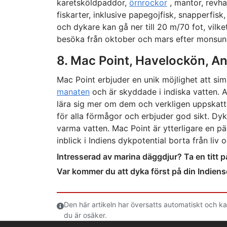
karetsköldpaddor,
örnrockor
, mantor, revha
fiskarter, inklusive papegojfisk, snapperfisk
och dykare kan gå ner till 20 m/70 fot, vilke
besöka från oktober och mars efter monsu
8. Mac Point, Havelockön, 
Mac Point erbjuder en unik möjlighet att s
manaten
och är skyddade i indiska vatten. A
lära sig mer om dem och verkligen uppskatta 
för alla förmågor och erbjuder god sikt. Dyk
varma vatten. Mac Point är ytterligare en p
inblick i Indiens dykpotential borta från liv oc
Intresserad av marina däggdjur? Ta en titt 
Var kommer du att dyka först på din Indien
Den här artikeln har översatts automatiskt och ka
du är osäker.