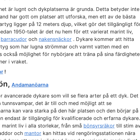
tnet är lugnt och dykplatserna är grunda. Detta betyder inte
and har gott om platser att utforska, men ett av de bästa
rtyg ligger på 12 meters djup, vilket gör det tillgängligt fö
edan 1950-talet är det nu hem för ett varierat marint liv,
,
barracudor
och
nakensnäckor
. Dykare kommer att hitta
artyg som har lugna strömmar och varmt vatten med en
 också möjlighet för nybörjare att träna på sina färdigheter
er i vraket.
or
!
kön,
Andamanöarna
r avancerade dykare som vill se flera arter på ett dyk. Det
 tunnsvampar, det är till och med möjligt att se
arna kan vara starka på den här platsen och den börjar på
en endast är tillgänglig för kvalificerade och erfarna dykare.
rint liv i alla storlekar, från små
bönsyrsräkor
till stim a
paddor och
mantor
kan hittas vid rengöringsstationen nära