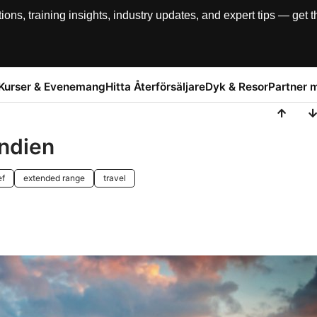
, training insights, industry updates, and expert tips — get th
Kurser & Evenemang
Hitta Återförsäljare
Dyk & Resor
Partner 
Indien
ef
extended range
travel