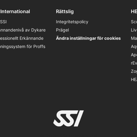
 International
Rättslig
HE
SSI
Integritetspolicy
Sc
ännandenivå av Dykare
Prägel
Li
fessionellt Erkännande
Ändra inställningar för cookies
Ma
öningssystem för Proffs
Aq
Ap
rE
Zo
HE
© 2026 SSI International