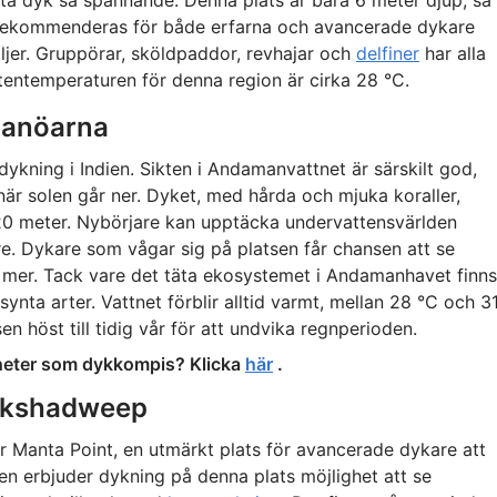
ta dyk så spännande. Denna plats är bara 6 meter djup, så
en rekommenderas för både erfarna och avancerade dykare
ljer. Gruppörar, sköldpaddor, revhajar och
delfiner
har alla
ttentemperaturen för denna region är cirka 28 °C.
manöarna
dykning i Indien. Sikten i Andamanvattnet är särskilt god,
när solen går ner. Dyket, med hårda och mjuka koraller,
l 20 meter. Nybörjare kan upptäcka undervattensvärlden
. Dykare som vågar sig på platsen får chansen att se
mer. Tack vare det täta ekosystemet i Andamanhavet finns
synta arter. Vattnet förblir alltid varmt, mellan 28 °C och 3
en höst till tidig vår för att undvika regnperioden.
igheter som dykkompis? Klicka
här
.
Lakshadweep
Manta Point, en utmärkt plats för avancerade dykare att
en erbjuder dykning på denna plats möjlighet att se