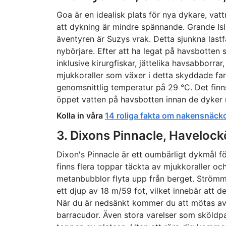
Goa är en idealisk plats för nya dykare, vat
att dykning är mindre spännande. Grande Isl
äventyren är Suzys vrak. Detta sjunkna lastfa
nybörjare. Efter att ha legat på havsbotten s
inklusive kirurgfiskar, jättelika havsabborrar
mjukkoraller som växer i detta skyddade f
genomsnittlig temperatur på 29 °C. Det finns
öppet vatten på havsbotten innan de dyker n
Kolla in våra
14 roliga fakta om nakensnäck
3. Dixons Pinnacle, Haveloc
Dixon's Pinnacle är ett oumbärligt dykmål fö
finns flera toppar täckta av mjukkoraller och
metanbubblor flyta upp från berget. Strömm
ett djup av 18 m/59 fot, vilket innebär att d
När du är nedsänkt kommer du att mötas av ma
barracudor. Även stora varelser som sköld