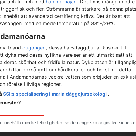
jar och till och med
hammarhajar
. Det finns många mindre
, triggerfisk och fler. Strömmarna är starkare på denna plat
t innebär att avancerad certifiering krävs. Det är bäst att
nsäsongen, med en medeltemperatur på 83°F/29°C.
Andamanöarna
imma bland
dugonger
, dessa havsdäggdjur är kusiner till
tt dyka med dessa nyfikna varelser är ett utmärkt sätt att
deras skönhet och fridfulla natur. Dykplatsen är tillgängli
are hittar också gott om hårdkoraller och fiskstim i detta
ärla i Andamanöarnas vackra vatten som erbjuder en exklus
h rörelse i livliga regioner.
på
SSI:s specialisering i marin däggdjursekologi
.
semester?
n innehålla mindre felaktigheter; se den engelska originalversionen 