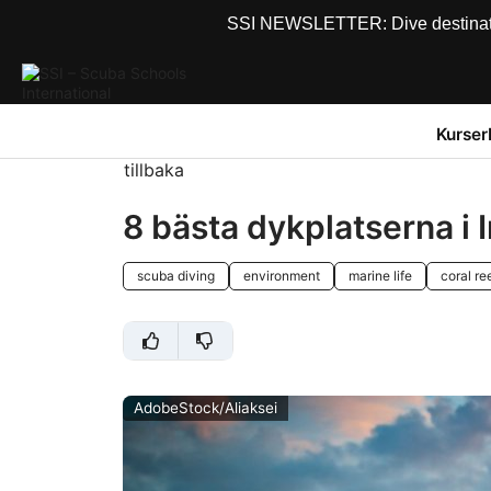
SSI NEWSLETTER: Dive destinations
Kurser
tillbaka
8 bästa dykplatserna i 
scuba diving
environment
marine life
coral re
AdobeStock/Aliaksei