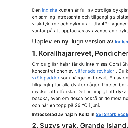
Den
indiska
kusten är full av otroliga dykpla
en samling intressanta och tillgängliga plats
vrakdyk, rev och dykmurar. Utanför laguner
väntar på att upptäckas av avancerade dyka
Upplev en ny, lugn version av
Indie
1. Korallhajarrevet, Pondiche
Om du gillar hajar får du inte missa Coral S
koncentrationen av
vitfenade revhajar
. Du 
sköldpaddor
som hänger vid revet. En av de
tillgänglig för alla dykförmågor. Platsen börj
mycket att utforska. Det är möjligt att dyk
besöka, även om dessa också är de mest hek
och når en topp på 29 °C i juni.
Intresserad av hajar? Kolla in
SSI Shark Ecol
2. Suzys vrak, Grande Island