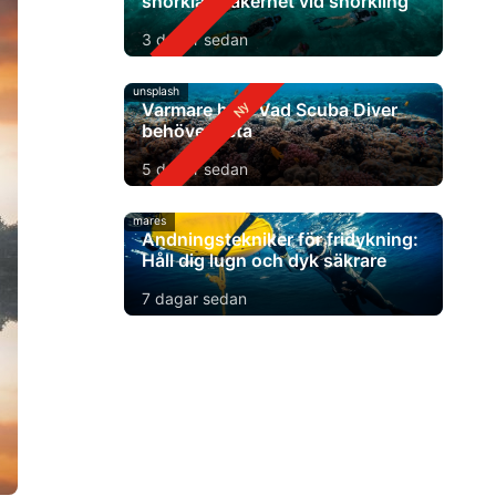
snorkla? Säkerhet vid snorkling
3 dagar sedan
unsplash
Varmare hav: Vad Scuba Diver
behöver veta
5 dagar sedan
mares
Andningstekniker för fridykning:
Håll dig lugn och dyk säkrare
7 dagar sedan