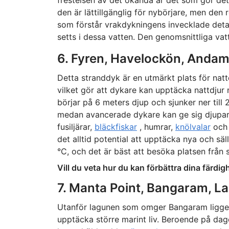
frestelsen av det okända är det som gör det
den är lättillgänglig för nybörjare, men d
som förstår vrakdykningens invecklade deta
setts i dessa vatten. Den genomsnittliga va
6. Fyren, Havelockön, Anda
Detta stranddyk är en utmärkt plats för natt
vilket gör att dykare kan upptäcka nattdjur 
börjar på 6 meters djup och sjunker ner til
medan avancerade dykare kan ge sig djupare
fusiljärar,
bläckfiskar
, humrar,
knölvalar
och 
det alltid potential att upptäcka nya och säll
°C, och det är bäst att besöka platsen från s
Vill du veta hur du kan förbättra dina färd
7. Manta Point, Bangaram, 
Utanför lagunen som omger Bangaram ligger 
upptäcka större marint liv. Beroende på dag