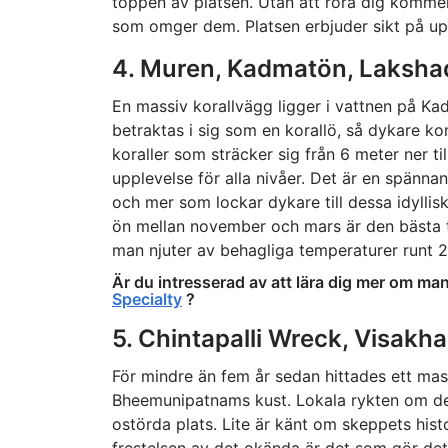
toppen av platsen. Utan att röra dig kommer
som omger dem. Platsen erbjuder sikt på up
4. Muren, Kadmatön, Laksh
En massiv korallvägg ligger i vattnen på Ka
betraktas i sig som en korallö, så dykare ko
koraller som sträcker sig från 6 meter ner t
upplevelse för alla nivåer. Det är en spänna
och mer som lockar dykare till dessa idyllis
ön mellan november och mars är den bästa ti
man njuter av behagliga temperaturer runt 2
Är du intresserad av att lära dig mer om mant
Specialty
?
5. Chintapalli Wreck, Visak
För mindre än fem år sedan hittades ett mass
Bheemunipatnams kust. Lokala rykten om det 
ostörda plats. Lite är känt om skeppets hist