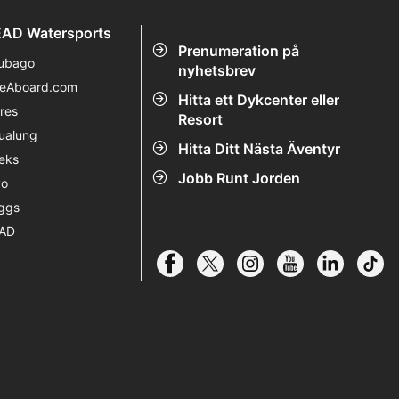
AD Watersports
Prenumeration på
ubago
nyhetsbrev
veAboard.com
Hitta ett Dykcenter eller
res
Resort
ualung
Hitta Ditt Nästa Äventyr
eks
Jobb Runt Jorden
vo
ggs
AD