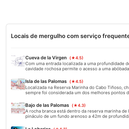
Locais de mergulho com serviço frequent
Cueva de la Virgen
(★4.5)
Com uma entrada localizada a uma profundidade d
cavidade rochosa permite o acesso a uma abóbada 
que permite a entrada de luz natural. Uma fonte de
fora da caverna, permitindo-lhe experimentar o efei
Isla de las Palomas
(★4.5)
Localizada na Reserva Marinha do Cabo Tiñoso, ch
sempre foi considerada um dos melhores pontos 
Mediterrâneo. Desde 2017, graças à sua proteção, 
sempre foi muito variada, permitiu um aumento se
Bajo de las Palomas
(★4.3)
biomassa.
A rocha branca está dentro da reserva marinha de
pináculo de um fundo arenoso a 42m de profundid
de profundidade. Um local perfeito para observar 
La Loberica