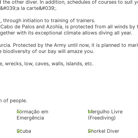
the other diver. In addition, schedules of courses to suit y
, &#039;a la carte&#039;.
 through initiation to training of trainers.
 Cabo de Palos and Azohía, is protected from all winds by 
ether with its exceptional climate allows diving all year.
cia. Protected by the Army until now, it is planned to mar
he biodiversity of our bay will amaze you.
one, wrecks, low, caves, walls, islands, etc.
m of people.
Formação em
Mergulho Livre
Emergência
(Freediving)
Scuba
Snorkel Diver