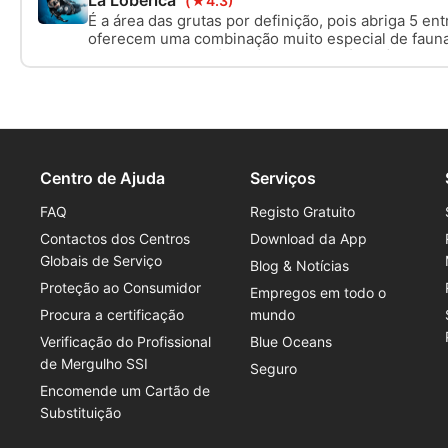
(★4.3)
É a área das grutas por definição, pois abriga 5 e
oferecem uma combinação muito especial de fauna 
como a Ferradura (CT12), a Catedral (CT11) e a ca
(CT17).
Centro de Ajuda
Serviços
FAQ
Registo Gratuito
Contactos dos Centros
Download da App
Globais de Serviço
Blog & Notícias
Proteção ao Consumidor
Empregos em todo o
Procura a certificação
mundo
Verificação do Profissional
Blue Oceans
de Mergulho SSI
Seguro
Encomende um Cartão de
Substituição