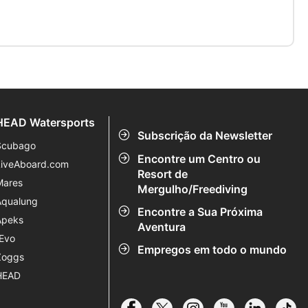
HEAD Watersports
Subscrição da Newsletter
Scubago
Encontre um Centro ou
LiveAboard.com
Resort de
Mares
Mergulho/Freediving
Aqualung
Encontre a Sua Próxima
Apeks
Aventura
rEvo
Empregos em todo o mundo
Zoggs
HEAD