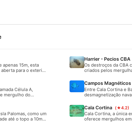
e
Harrier - Pecios CBA
e apenas 15m, esta
Os destroços da CBA 
aberta para o exterior
criados pelos mergulh
 água doce flui para
Marinha, que se encon
to visual da haloclina.
refúgio perfeito para a
Campos Magnético
Rebocador, O Harrier, 
amada Célula A,
Entre Cala Cortina e B
de mergulho do
desmagnetização naval 
a biodiversidade, que
numa plataforma de 14 
m paralelo da
reduzir a assinatura 
Cala Cortina
(★4.2)
paisagem subaquática 
 Isla Palomas, como um
Cala Cortina, a única 
ade até o topo a 10m
oferece mergulhos em 
peixes pelágicos.
e o fundo do mar misto
cursos, mergulhos notu