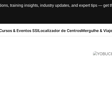
, training insights, industry updates, and expert tips — get th
Cursos & Eventos SSI
Localizador de Centros
Mergulhe & Viaj