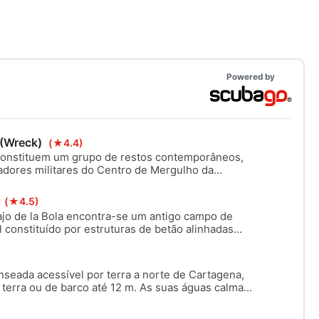
Powered by
 (Wreck)
(★4.4)
constituem um grupo de restos contemporâneos,
adores militares do Centro de Mergulho da
tram num ambiente arenoso, tornando-os o
 vida aquática local. Pode visitar três naufrágios: O
s
(★4.5)
e O Helicóptero.
ajo de la Bola encontra-se um antigo campo de
constituído por estruturas de betão alinhadas
a 26 m de profundidade. Outrora utilizado para
magnética de navios e submarinos, forma agora uma
impressionante e invulgar.
enseada acessível por terra a norte de Cartagena,
terra ou de barco até 12 m. As suas águas calmas
 de areia e rocha tornam-na ideal para baptismos,
rnos e fotografia subaquática.