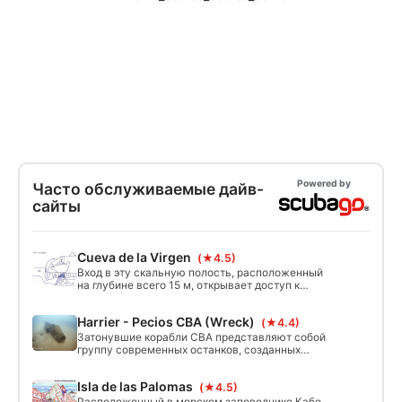
Powered by
Часто обслуживаемые дайв-
сайты
Cueva de la Virgen
(★4.5)
Вход в эту скальную полость, расположенный
на глубине всего 15 м, открывает доступ к
своду, открытому наружу, что позволяет
проникать естественному свету. Из пещеры
Harrier - Pecios CBA (Wreck)
(★4.4)
вытекает источник пресной воды,
позволяющий ощутить визуальный эффект
Затонувшие корабли CBA представляют собой
галоклина.
группу современных останков, созданных
военными дайверами военно-морского
дайвинг-центра, которые расположены в
Isla de las Palomas
(★4.5)
песчаной среде, что делает их идеальным
убежищем для местной водной флоры и фауны.
Расположенный в морском заповеднике Кабо