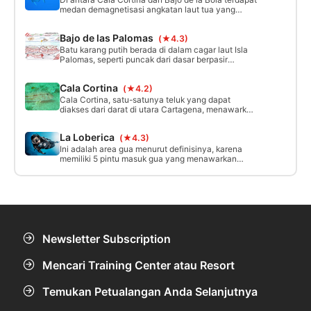
tertandingi.
medan demagnetisasi angkatan laut tua yang
terbuat dari struktur beton yang disejajarkan di
atas platform sedalam 14 hingga 26 m. Dulunya
Bajo de las Palomas
(★4.3)
digunakan untuk mengurangi tanda magnetik kapal
dan kapal selam, sekarang membentuk lanskap
Batu karang putih berada di dalam cagar laut Isla
bawah laut yang mencolok dan tidak biasa.
Palomas, seperti puncak dari dasar berpasir
sedalam 42 meter hingga ke puncak sedalam 10
meter. Tempat yang sempurna untuk menyaksikan
Cala Cortina
(★4.2)
ikan pelagis.
Cala Cortina, satu-satunya teluk yang dapat
diakses dari darat di utara Cartagena, menawarkan
penyelaman dari pantai atau perahu hingga
kedalaman 12 m. Perairannya yang tenang dan
La Loberica
(★4.3)
dasar lautnya yang berpasir-berbatu membuatnya
ideal untuk pembaptisan, kursus, penyelaman
Ini adalah area gua menurut definisinya, karena
malam hari, dan fotografi bawah air.
memiliki 5 pintu masuk gua yang menawarkan
kombinasi fauna dan flora yang sangat istimewa,
dan dikenal sebagai Tapal Kuda (CT12), Katedral
(CT11), dan Gua Kekasih (CT17).
Newsletter Subscription
Mencari Training Center atau Resort
Temukan Petualangan Anda Selanjutnya