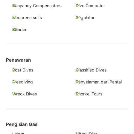
Buoyancy Compensators
Dive Computer
Neoprene suits
Regulator
Silinder
Penawaran
Boat Dives
Classified Dives
Freediving
Penyelaman dari Pantai
Wreck Dives
Snorkel Tours
Pengisian Gas
Udara
Nitrox Dive