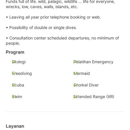
Funds full of life. wild, pelagic, wildlife ... life for everyone,
wrecks, low, caves, walls, islands, etc.
• Leaving all year prior telephone booking or web.
• Possibility of double or single dives.
• Consultation center scheduled departures, no minimum of
people.
Program
Ekologi
Pelatihan Emergency
Freediving
Mermaid
Scuba
Snorkel Diver
Swim
Extended Range (XR)
Layanan