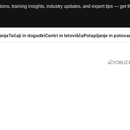
, training insights, industry updates, and expert tips — get th
anja
Tečaji in dogodki
Centri in letovišča
Potapljanje in potova