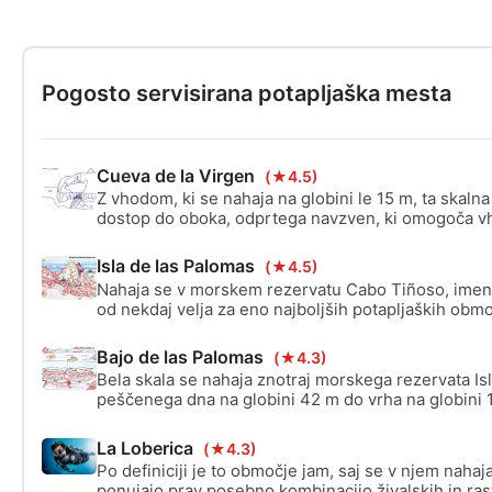
Pogosto servisirana potapljaška mesta
Cueva de la Virgen
(★4.5)
Z vhodom, ki se nahaja na globini le 15 m, ta skaln
dostop do oboka, odprtega navzven, ki omogoča v
Iz jame priteka sladkovodni izvir, ki vam omogoča v
haloklina.
Isla de las Palomas
(★4.5)
Nahaja se v morskem rezervatu Cabo Tiñoso, imen
od nekdaj velja za eno najboljših potapljaških obm
Biotska raznovrstnost, ki je bila vedno zelo raznolik
zaradi zaščite omogočila neprimerljivo povečanje 
Bajo de las Palomas
(★4.3)
Bela skala se nahaja znotraj morskega rezervata Isl
peščenega dna na globini 42 m do vrha na globini 
opazovanje pelagičnih rib.
La Loberica
(★4.3)
Po definiciji je to območje jam, saj se v njem nahaj
ponujajo prav posebno kombinacijo živalskih in rast