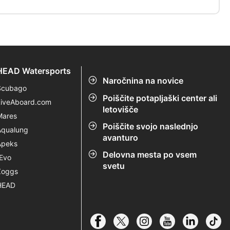
HEAD Watersports
Naročnina na novice
Scubago
Poiščite potapljaški center ali
LiveAboard.com
letovišče
Mares
Poiščite svojo naslednjo
Aqualung
avanturo
Apeks
Delovna mesta po vsem
rEvo
svetu
Zoggs
HEAD