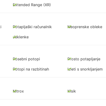
Extended Range (XR)
i
Potapljaški računalnik
Neoprenske obleke
Jeklenke
Posebni potopi
Prosto potapljanje
Potopi na razbitinah
Izleti s snorkljanjem
Nitrox
Kisik