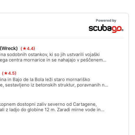
Powered by
 (Wreck)
(★4.4)
a sodobnih ostankov, ki so jih ustvarili vojaški
škega centra mornarice in se nahajajo v peščenem
 popolno zatočišče za lokalno vodno življenje.
ine: vlačilca, harrierja in helikopterja.
s
(★4.5)
na in Bajo de la Bola leži staro mornariško
e, sestavljeno iz betonskih struktur, poravnanih na
 globoko. Nekoč se je uporabljalo za zmanjševanje
j in podmornic, zdaj pa tvori presenetljivo in
okrajino.
 kopnem dostopni zaliv severno od Cartagene,
li z ladjo do globine 12 m. Zaradi mirne vode in
itega dna je idealen za krstne potope, tečaje,
dno fotografijo (Underwater Photography).