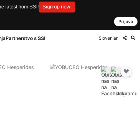
e latest from SSI!
Sign up now!
Prijava
Slovenian
nja
Partnerstvo s SSI