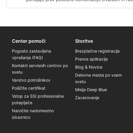
kot Podkev (CT12), Katedrala (CT11) in Jama zaljub
Center pomoči
Storitve
Pogosto zastavljena
Brezplačna registracija
vprašanja (FAQ)
Prenos aplikacije
Kontakti servisnih centrov po
Blog & Novice
svetu
Delovna mesta po vsem
Varstvo potrošnikov
svetu
Poiščite certifikat
Misija Deep Blue
Vstop za SSI profesionalne
Zavarovanje
potapljače
Naročite nadomestno
izkaznico