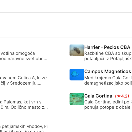
Harrier - Pecios CBA
a votlina omogoča
Razbitine CBA so skupin
hod naravne svetlobe.
potapljači iz Potaplja
izualni učinek
okolju, zaradi česar so
Obiščete lahko tri razbit
Campos Magnético
ovanem Celica A, ki že
Med krajema Cala Corti
očij v Sredozemlju.
demagnetizacijsko polj
a, je od leta 2017
ploščadi od 14 do 26 m
biomase.
magnetnega podpisa ladi
Cala Cortina
(★4.2)
nenavadno podvodno p
a Palomas, kot vrh s
Cala Cortina, edini po
10 m. Odlično mesto za
ponuja potope z obale a
mešanega peščeno-kamn
nočne potope in Podvo
a pet jamskih vhodov, ki
linskih vrst in so znani