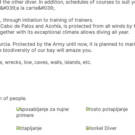
the other diver. In addition, schedules of courses to suit y
, &#039;a la carte&#039;.
 through initiation to training of trainers.
 Cabo de Palos and Azohía, is protected from all winds by 
ether with its exceptional climate allows diving all year.
cia. Protected by the Army until now, it is planned to mar
he biodiversity of our bay will amaze you.
one, wrecks, low, caves, walls, islands, etc.
m of people.
Usposabljanje za nujne
Prosto potapljanje
primere
Potapljanje
Snorkel Diver