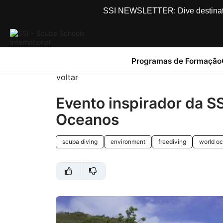
SSI NEWSLETTER: Dive destinations
Programas de Formação
voltar
Evento inspirador da S
Oceanos
scuba diving
environment
freediving
world o