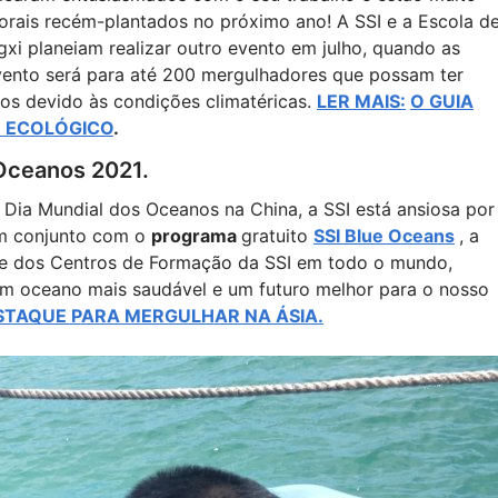
corais recém-plantados no próximo ano! A SSI e a Escola d
xi planeiam realizar outro evento em julho, quando as
ento será para até 200 mergulhadores que possam ter
os devido às condições climatéricas.
LER MAIS:
O GUIA
R ECOLÓGICO
.
 Oceanos 2021.
Dia Mundial dos Oceanos na China, a SSI está ansiosa por
em conjunto com o
programa
gratuito
SSI Blue Oceans
, a
 e dos Centros de Formação da SSI em todo o mundo,
m oceano mais saudável e um futuro melhor para o nosso
STAQUE PARA MERGULHAR NA ÁSIA.