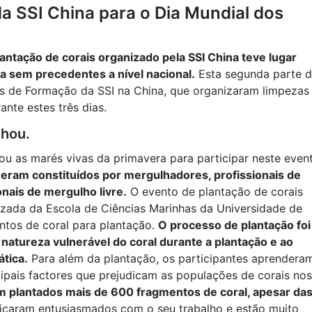
da SSI China para o Dia Mundial dos
ntação de corais organizado pela SSI China teve lugar
a sem precedentes a nível nacional.
Esta segunda parte 
os de Formação da SSI na China, que organizaram limpezas
nte estes três dias.
zhou.
u as marés vivas da primavera para participar neste even
 eram constituídos por mergulhadores, profissionais de
nais de mergulho livre.
O evento de plantação de corais
da da Escola de Ciências Marinhas da Universidade de
tos de coral para plantação.
O processo de plantação foi
atureza vulnerável do coral durante a plantação e ao
tica.
Para além da plantação, os participantes aprendera
cipais factores que prejudicam as populações de corais nos
m plantados mais de 600 fragmentos de coral, apesar da
ficaram entusiasmados com o seu trabalho e estão muito