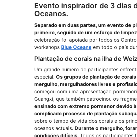
Evento inspirador de 3 dias 
Oceanos.
Separado em duas partes, um evento de pla
primeiro, seguido de um esforço de limpez
celebração foi apoiada por todos os Centr
workshops
Blue Oceans
em todo o país dura
Plantação de corais na ilha de Wei
Um grande número de participantes enfrento
especial.
Os grupos de plantação de corais
mergulho, mergulhadores livres e profissio
começou com uma apresentação pormenoriza
Guangxi, que também patrocinou os fragmen
ensinado com extremo pormenor devido à n
complicado processo de plantação subaquá
sobre o tempo de vida dos corais e os prin
oceanos actuais.
Durante o mergulho, fora
condições difíceis.
Todos os participantes 