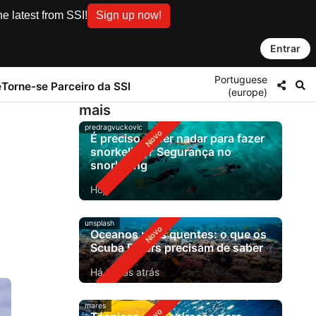
e latest from SSI!
Sign up now!
Entrar
Portuguese
e
Torne-se Parceiro da SSI
(europe)
mais
predragvuckovic
É preciso saber nadar para fazer
snorkeling? Segurança no
snorkeling
Hoje
unsplash
Oceanos mais quentes: o que os
Scuba Divers precisam de saber
Há 2 dias atrás
mares