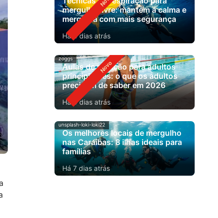
Técnicas de respiração para
mergulho livre: mantém a calma e
mergulha com mais segurança
Há 4 dias atrás
zoggs
Aulas de natação para adultos
principiantes: o que os adultos
precisam de saber em 2026
Há 5 dias atrás
unsplash-loki-loki22
Os melhores locais de mergulho
nas Caraíbas: 8 ilhas ideais para
famílias
Há 7 dias atrás
a
a