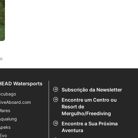
ão
HEAD Watersports
Subscrição da Newsletter
Scubago
Encontre um Centro ou
LiveAboard.com
Resort de
Mares
Mergulho/Freediving
Aqualung
Encontre a Sua Próxima
Apeks
Aventura
rEvo