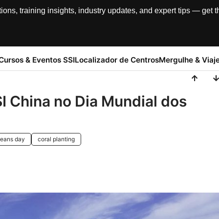
, training insights, industry updates, and expert tips — get th
Cursos & Eventos SSI
Localizador de Centros
Mergulhe & Viaj
SI China no Dia Mundial dos
ceans day
coral planting