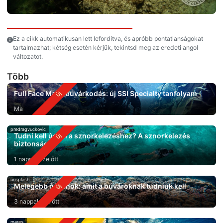
Ez a cikk automatikusan lett lefordítva, és apróbb pontatlanságokat
tartalmazhat; kétség esetén kérjük, tekintsd meg az eredeti angol
változatot.
Több
Full Face Mask búvárkodás: új SSI Specialty tanfolyam
Ma
predragvuckovic
Tudni kell úszni a sznorkelezéshez? A sznorkelezés
biztonsága
1 nappal ezelőtt
unsplash
Melegebb óceánok: amit a búvároknak tudniuk kell
3 nappal ezelőtt
mares