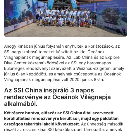
Ahogy Kínában június folyamán enyhültek a korlátozások, az
SSI nagyszabású terveket készített az idei Óceánok
Világnapjának megünneplésére. Az iLab China és az Explore
Dive Center közreműködésével az SSI egy háromnapos
különleges rendezvényt szervezett a Weizhou-szigeten, amely
június 6-án kezdődött, és amelynek csúcspontja az Óceánok
Világnapjának megünneplése volt 2020. június 8-án.
Az SSI China inspiráló 3 napos
rendezvénye az Óceánok Világnapja
alkalmából.
Két részre bontva, először az SSI China által szervezett
korallültetési rendezvényre került sor, majd egy példátlan
országos takarítási akció következett.
Az ünnepség második
részét az összes kínai SSI képzőközpont támogatta, amelyek