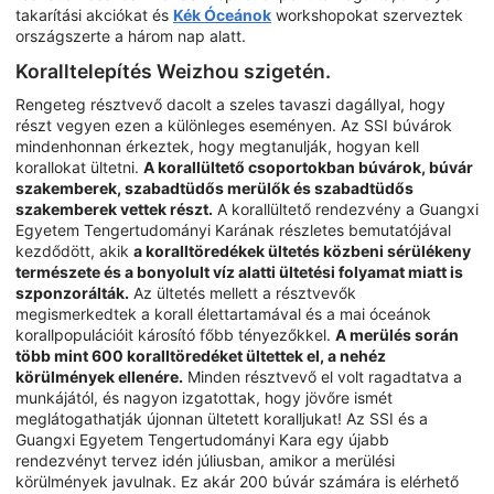
takarítási akciókat és
Kék Óceánok
workshopokat szerveztek
országszerte a három nap alatt.
Koralltelepítés Weizhou szigetén.
Rengeteg résztvevő dacolt a szeles tavaszi dagállyal, hogy
részt vegyen ezen a különleges eseményen. Az SSI búvárok
mindenhonnan érkeztek, hogy megtanulják, hogyan kell
korallokat ültetni.
A korallültető csoportokban búvárok, búvár
szakemberek, szabadtüdős merülők és szabadtüdős
szakemberek vettek részt.
A korallültető rendezvény a Guangxi
Egyetem Tengertudományi Karának részletes bemutatójával
kezdődött, akik
a koralltöredékek ültetés közbeni sérülékeny
természete és a bonyolult víz alatti ültetési folyamat miatt is
szponzorálták.
Az ültetés mellett a résztvevők
megismerkedtek a korall élettartamával és a mai óceánok
korallpopulációit károsító főbb tényezőkkel.
A merülés során
több mint 600 koralltöredéket ültettek el, a nehéz
körülmények ellenére.
Minden résztvevő el volt ragadtatva a
munkájától, és nagyon izgatottak, hogy jövőre ismét
meglátogathatják újonnan ültetett koralljukat! Az SSI és a
Guangxi Egyetem Tengertudományi Kara egy újabb
rendezvényt tervez idén júliusban, amikor a merülési
körülmények javulnak. Ez akár 200 búvár számára is elérhető