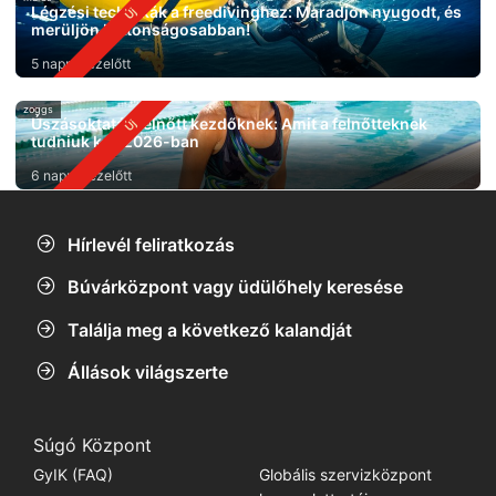
Légzési technikák a freedivinghez: Maradjon nyugodt, és
merüljön biztonságosabban!
5 nappal ezelőtt
zoggs
Úszásoktatás felnőtt kezdőknek: Amit a felnőtteknek
tudniuk kell 2026-ban
6 nappal ezelőtt
Hírlevél feliratkozás
Búvárközpont vagy üdülőhely keresése
Találja meg a következő kalandját
Állások világszerte
Súgó Központ
GyIK (FAQ)
Globális szervizközpont