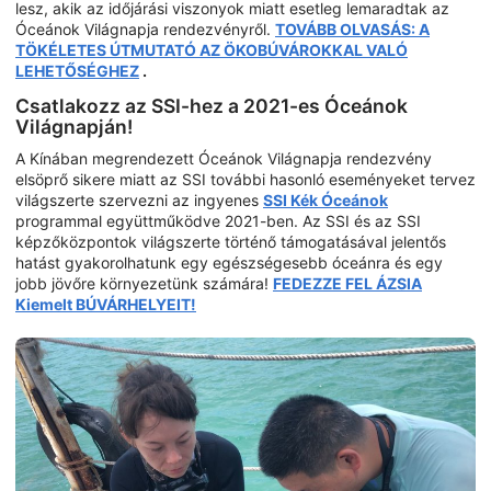
lesz, akik az időjárási viszonyok miatt esetleg lemaradtak az
Óceánok Világnapja rendezvényről.
TOVÁBB OLVASÁS: A
TÖKÉLETES ÚTMUTATÓ AZ ÖKOBÚVÁROKKAL VALÓ
LEHETŐSÉGHEZ
.
Csatlakozz az SSI-hez a 2021-es Óceánok
Világnapján!
A Kínában megrendezett Óceánok Világnapja rendezvény
elsöprő sikere miatt az SSI további hasonló eseményeket tervez
világszerte szervezni az ingyenes
SSI Kék Óceánok
programmal együttműködve 2021-ben. Az SSI és az SSI
képzőközpontok világszerte történő támogatásával jelentős
hatást gyakorolhatunk egy egészségesebb óceánra és egy
jobb jövőre környezetünk számára!
FEDEZZE FEL ÁZSIA
Kiemelt BÚVÁRHELYEIT!