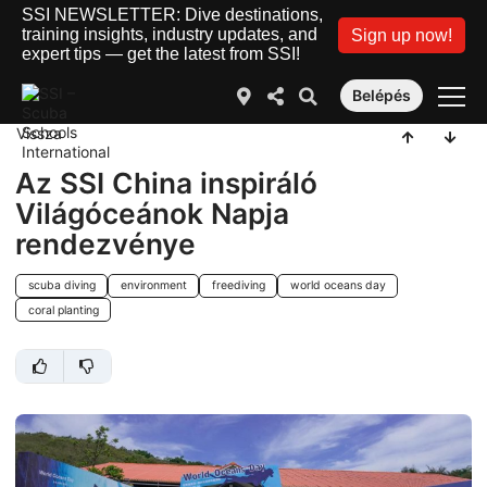
SSI NEWSLETTER: Dive destinations,
training insights, industry updates, and
Sign up now!
expert tips — get the latest from SSI!
Belépés
Vissza
Az SSI China inspiráló
Világóceánok Napja
rendezvénye
scuba diving
environment
freediving
world oceans day
coral planting