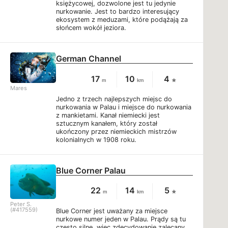
księżycowej, dozwolone jest tu jedynie
nurkowanie. Jest to bardzo interesujący
ekosystem z meduzami, które podążają za
słońcem wokół jeziora.
German Channel
17
10
4
m
km
Mares
Jedno z trzech najlepszych miejsc do
nurkowania w Palau i miejsce do nurkowania
z mankietami. Kanał niemiecki jest
sztucznym kanałem, który został
ukończony przez niemieckich mistrzów
kolonialnych w 1908 roku.
Blue Corner Palau
22
14
5
m
km
Peter S.
(#417559)
Blue Corner jest uważany za miejsce
nurkowe numer jeden w Palau. Prądy są tu
często silne, więc zdecydowanie zalecany