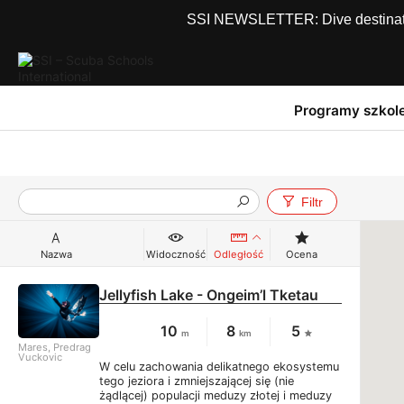
SSI NEWSLETTER: Dive destinations
Programy szkol
Filtr
Nazwa
Widoczność
Odległość
Ocena
Jellyfish Lake - Ongeim’l Tketau
10
8
5
m
km
Mares, Predrag
Vuckovic
W celu zachowania delikatnego ekosystemu
tego jeziora i zmniejszającej się (nie
żądlącej) populacji meduzy złotej i meduzy