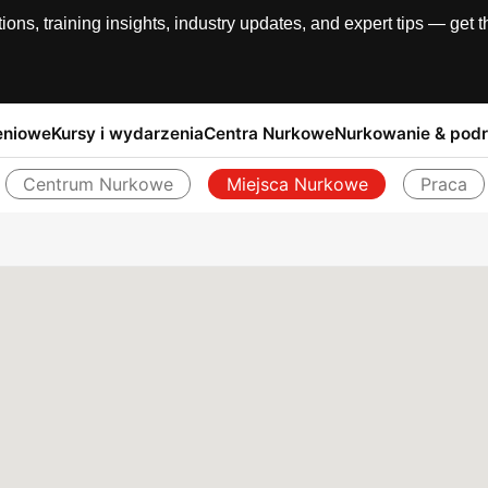
, training insights, industry updates, and expert tips — get th
eniowe
Kursy i wydarzenia
Centra Nurkowe
Nurkowanie & pod
Centrum Nurkowe
Miejsca Nurkowe
Praca
Powrót