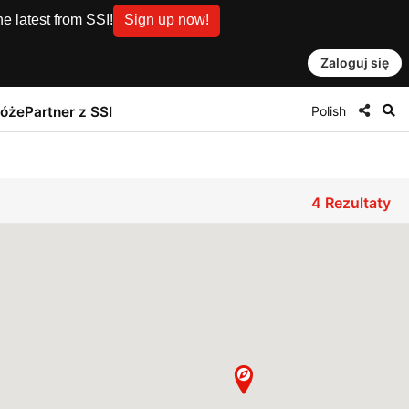
e latest from SSI!
Sign up now!
Zaloguj się
Polish
róże
Partner z SSI
4
Rezultaty