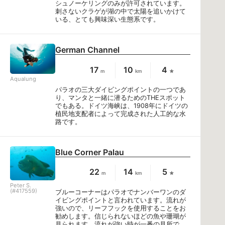
シュノーケリングのみが許可されています。
刺さないクラゲが湖の中で太陽を追いかけて
いる、とても興味深い生態系です。
German Channel
17
10
4
m
km
Aqualung
パラオの三大ダイビングポイントの一つであ
り、マンタと一緒に潜るためのTHEスポット
でもある。ドイツ海峡は、1908年にドイツの
植民地支配者によって完成された人工的な水
路です。
Blue Corner Palau
22
14
5
m
km
Peter S.
(#417559)
ブルーコーナーはパラオでナンバーワンのダ
イビングポイントと言われています。流れが
強いので、リーフフックを使用することをお
勧めします。信じられないほどの魚や珊瑚が
見られます。流れが強い時が一番の見所で