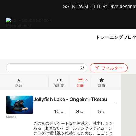
SSI NEWSLETTER: Dive destinations
トレーニングプロ
フィルター
名前
透明度
距離
評価
Jellyfish Lake - Ongeim’l Tketau
10
8
5
m
km
Mares
この湖のデリケートな生態系と、減少しつつ
ある（刺さない）ゴールデンクラゲとムーン
クラゲの個体数を維持するために、ここでは