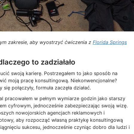
ym zakresie, aby wyostrzyć ćwiczenia z
Florida Springs
dlaczego to zadziałało
ucić swoją karierę. Postrzegałem to jako sposób na
ić moją pracę konsultingową. Niekonwencjonalne?
się połączyły, formuła zaczęła działać.
adal pracowałem w pełnym wymiarze godzin jako starszy
niem cyfrowym, jednocześnie zabezpieczając swoją wizę.
pszych nowojorskich agencjach reklamowych i
towy, aby rozpocząć własną praktykę konsultingową
gnięciu sukcesu, jednocześnie czyniąc dobro dla ludzi i