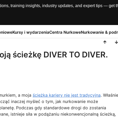
, training insights, industry updates, and expert tips — get th
eniowe
Kursy i wydarzenia
Centra Nurkowe
Nurkowanie & pod
oją ścieżkę DIVER TO DIVER.
nurkiem, a moja
ścieżka kariery nie jest tradycyjna
. Właśni
zacząć inaczej myśleć o tym, jak nurkowanie może
 planetę. Podczas gdy standardowe drogi do zostania
ne, istnieje siła w podążaniu niekonwencjonalną ścieżką,