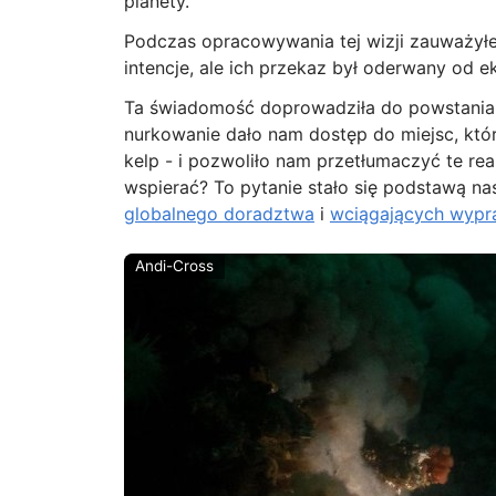
planety.
Podczas opracowywania tej wizji zauważyłem 
intencje, ale ich przekaz był oderwany od e
Ta świadomość doprowadziła do powstani
nurkowanie dało nam dostęp do miejsc, któr
kelp - i pozwoliło nam przetłumaczyć te reali
wspierać? To pytanie stało się podstawą nas
globalnego doradztwa
i
wciągających wypr
Andi-Cross