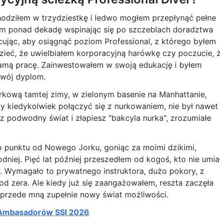
odziłem w trzydziestkę i ledwo mogłem przepłynąć pełne
em ponad dekadę wspinając się po szczeblach doradztwa
ując, aby osiągnąć poziom Professional, z którego byłem
ieć, że uwielbiałem korporacyjną harówkę czy poczucie, 
samą pracę. Zainwestowałem w swoją edukację i byłem
swój dyplom.
kową tamtej zimy, w zielonym basenie na Manhattanie,
y kiedykolwiek połączyć się z nurkowaniem, nie był nawet
 podwodny świat i złapiesz "bakcyla nurka", zrozumiałe
o punktu od Nowego Jorku, goniąc za moimi dzikimi,
niej. Pięć lat później przeszedłem od kogoś, kto nie umia
. Wymagało to prywatnego instruktora, dużo pokory, z
 od zera. Ale kiedy już się zaangażowałem, reszta zaczęła
ę przede mną zupełnie nowy świat możliwości.
 Ambasadorów SSI 2026