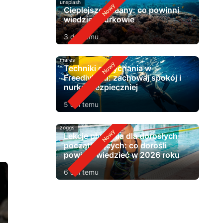
unsplash
Cieplejsze oceany: co powinni
wiedzieć nurkowie
3 dni temu
mares
Techniki oddychania w
Freedivingu: zachowaj spokój i
nurkuj bezpieczniej
5 dni temu
zoggs
Lekcje pływania dla dorosłych
początkujących: co dorośli
powinni wiedzieć w 2026 roku
6 dni temu