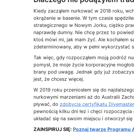
Kiedy zacząłem nurkować w 2018 roku, wch
okrążenie w basenie. W tym czasie spędził
strategicznego w Nowym Jorku, ciężko prac
naprawdę dumny. Nie chcę przez to powiedz
ktoś mówi mi, jak mam żyć. Ale kochałem 
zdeterminowany, aby w pełni wykorzystać 
Tak więc, gdy rozpocząłem moją podróż nur
pomysł, że moje życie korporacyjne mogłob
brany pod uwagę. Jednak gdy już zobaczysz
jest, że chcesz więcej.
W 2019 roku przeniosłem się do najdalszeg
nurkowymi marzeniami aż do Australii Zachod
pływać, do
zdobycia certyfikatu Divemaster
pewnością kilku dni łez i chęci rozpoczęcia
układać się na swoim miejscu i otworzył si
ZAINSPIRUJ SIĘ:
Poznaj twarze Programu