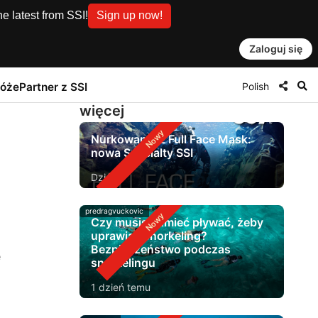
e latest from SSI!
Sign up now!
Zaloguj się
Polish
róże
Partner z SSI
więcej
Nurkowanie z Full Face Mask:
nowa Specialty SSI
Dziś
predragvuckovic
Czy musisz umieć pływać, żeby
uprawiać snorkeling?
Bezpieczeństwo podczas
e
snorkelingu
1 dzień temu