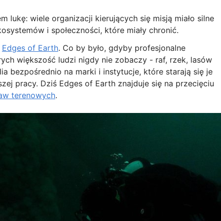
lukę: wiele organizacji kierujących się misją miało silne
kosystemów i społeczności, które miały chronić.
a
Edges of Earth
. Co by było, gdyby profesjonalne
ych większość ludzi nigdy nie zobaczy - raf, rzek, lasów
a bezpośrednio na marki i instytucje, które starają się je
zej pracy. Dziś Edges of Earth znajduje się na przecięciu
aw terenowych
.