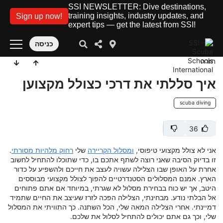
SSI NEWSLETTER: Dive destinations,
training insights, industry updates, and
Sign up now!
expert tips — get the latest from SSI!
כניסה
חזרה
איך סללתי את דרכי כצולל מקצוען
scuba diving
36
אני לא צולל מקצועי טיפוסי,
ומסלול הקריירה
שלי
רחוק מלהיות מסורתי
.
זו בדיוק הסיבה שאני רוצה לשתף אתכם בו, כדי שתוכלו להתחיל לחשוב
אחרת על האופן שבו הצלילה עשויה לעצב את חייכם ולהשפיע על כדור
הארץ. אמנם המסלולים הסטנדרטיים להפוך לצולל מקצועי מבוססים
היטב, אך יש כוח בבחירת מסלול לא שגרתי, במיוחד אם אתם פתוחים
אל הבלתי נודע. מבחינתי, הצלילה הפכה לזרז שעיצב את החיים שתמיד
דמיינתי. אחרי הצלילה המאה שלי, הכל השתנה. כך התוויתי את המסלול
שלי, וכך גם אתם יכולים להתחיל לסלול את שלכם.