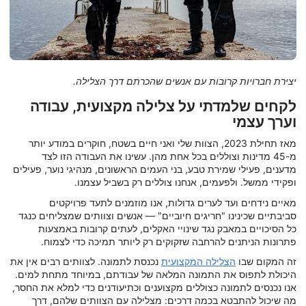
יצירת חברויות קרובות עם אנשים שהכרתם דרך הצלילה.
לקחים שלמדתי על צלילה מקצועית, עבודה
וערך עצמי
מאז תחילת 2023, הצוות שלי ואני חיים בשטח, חוקרים במודע יותר
מ-45 מדינות וצוללים בכל אחת מהן. עשינו את העבודה הזו לצד
מדענים, פעילי שמירת טבע, בני העמים הראשונים, מנהיגי נוער, פעילים
ופקידי ממשל. ולפעמים, אנחנו צוללים רק בשביל עצמנו.
מאיים נידחים ועד לערים גדולות, אנו מוזמנים לתעד פרויקטים
סביבתיים שכינינו "חריגים חיוביים" — אנשים וצוותים שמצליחים כנגד
כל הסיכויים במאבק נגד שינויי האקלים, לעתים קרובות באמצעות
פתרונות הניתנים להרחבה שזקוקים רק ליותר תמיכה כדי לצמוח.
זה המקום שבו
הצלילה המקצועית
נכנסת לתמונה. לצוותים רבים אין את
היכולת לתפוס את התמונה המלאה של עבודתם, במיוחד מתחת למים.
אנו נכנסים לתמונה כצוללים מקצוענים וכתיעודנים כדי למלא את החסר,
מה שיכול להתבטא בכמה דרכים: מצלילה עם הצוותים שלהם, דרך