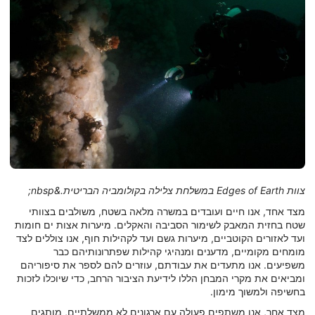
צוות Edges of Earth במשלחת צלילה בקולומביה הבריטית.&nbsp;
מצד אחד, אנו חיים ועובדים במשרה מלאה בשטח, משולבים בצוותי
שטח בחזית המאבק לשימור הסביבה והאקלים. מיערות אצות ים חומות
ועד לאזורים הקוטביים, מיערות גשם ועד לקהילות חוף, אנו צוללים לצד
מומחים מקומיים, מדענים ומנהיגי קהילות שפתרונותיהם כבר
משפיעים. אנו מתעדים את עבודתם, עוזרים להם לספר את סיפוריהם
ומביאים את מקרי המבחן הללו לידיעת הציבור הרחב, כדי שיוכלו לזכות
בחשיפה ולמשוך מימון.
מצד אחר, אנו משתפים פעולה עם ארגונים לא ממשלתיים, מותגים