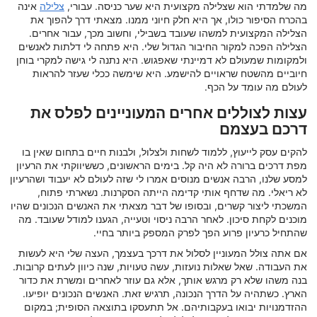
מה שלמדתי הוא שצלילה מקצועית היא שער כניסה. עבורי,
צלילה
אינה
בהכרח הסיפור כולו, אך היא חלק חיוני ממנו. מצאתי דרך להפוך את
הצלילה המקצועית למשהו שעובד בשבילי, וחשוב מכך, עבור אחרים.
הצלילה הפכה למקור החיבור הגדול שלי. היא פתחה לי דלתות לאנשים
ולמקומות שמעולם לא דמיינתי שאפגוש. היא נתנה לי גישה למקרי בוחן
חיוביים מהשטח שראויים להישמע. היא שימשה ככלי שעזר להראות
לעולם מה עומד על הכף.
עצות לצוללים אחרים המעוניינים לפלס את
דרכם בעצמם
להקים עסק לייעוץ, ללמוד לשחות ולצלול, ולבנות חיים בתחום שאין בו
מפת דרכים ברורה לא היה קל. בימים הראשונים, כששיווקתי את הרעיון
למסע שלנו, הרבה אנשים מנוסים אמרו לי שזה לעולם לא יעבוד ושהרעיון
לא ריאלי. מה שדחף אותי קדימה הייתה הסקרנות. נשארתי פתוח,
המשכתי ליצור קשרים, ובסופו של דבר מצאתי את האנשים הנכונים שהיו
מוכנים לקחת סיכון. לאחר הרבה ניסוי וטעייה, הגענו למודל שעובד. מה
שהתחיל כרעיון פרוע הפך לפרק המספק ביותר בחיי.
אם אתה צולל המעוניין לסלול את דרכך בעצמך, העצה שלי היא לעשות
את העבודה. שאל שאלות נועזות, עשה טעויות, שנה כיוון לעתים קרובות.
בנה משהו שלא רק מרגש אותך, אלא גם עוזר לאחרים ומשרת את כדור
הארץ. כשתהיה על הדרך הנכונה, תרגיש זאת. האנשים הנכונים יופיעו.
ההזדמנויות יבואו בעקבותיהם. אל תתעסקו בתוצאה הסופית; במקום