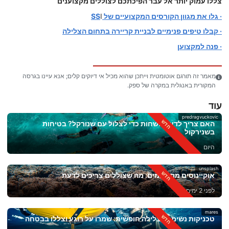
צללו עמוק יותר אל עבר הפיכתכם לצוללים מקצוענים
· גלו את מגוון הקורסים המקצועיים של SS
I
· קבלו טיפים פנימיים לבניית קריירה בתחום הצלילה
· פנה למקצוען
מאמר זה תורגם אוטומטית וייתכן שהוא מכיל אי דיוקים קלים; אנא עיינו בגרסה
המקורית באנגלית במקרה של ספק.
עוד
predragvuckovic
האם צריך לדעת לשחות כדי לצלול עם שנורקל? בטיחות
בשנירקול
היום
unsplash
אוקיינוסים מתחממים: מה שצוללים צריכים לדעת
לפני 2 ימים
mares
טכניקות נשימה לצלילה חופשית: שמרו על רוגע וצללו בבטחה