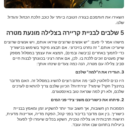
השאירו את חותמכם בצורה הטובה ביותר על כוכב הלכת הכחול והגדול
שלנו.
5 שלבים לבניית קריירה בצלילה מונעת מטרה
מישהו אמר לי פעם: "יש אנשים שרוצים שיראו אותם, ויש אנשים שרוצים
שיעריכו אותם." זה נחרט בזיכרוני. אם תבצע מיקוד בשימוש בכישוריך
כדי לתמוך באחרים (ביבשה ובמים), תמצא את עצמך במסלול מספק
שרק מעטים זוכים ללכת בו. לכן, אם אתה רציני בכוונתך לבנות חיים
סביב צלילה עם מטרה, הנה כמה צעדים שינחו אותך:
3. הגדירו את ה"למה" שלכם
היו כנים לחלוטין לגבי מה אתם רוצים להשיג במסלול זה. האם מדובר
בחינוך? חקר? שימור? יצירתיות? הכיוון שלכם צריך להתאים לערכים
שלכם, ולא רק למה שנראה טוב באינסטגרם.
2. פיתחו את כישוריכם משני צידי פני המים
הסמכות הן חשובות, אך חשוב עוד יותר להשקיע זמן ומאמץ בבניית
כישוריך. בין אם מדובר בדיבור בפני קהל, הפקת מדיה, אוריינות מדעית,
רגישות תרבותית או צלילה טכנית, השקע בכלים שיעזרו לך לפעול
ביעילות בתחום שבו אתה עובד.