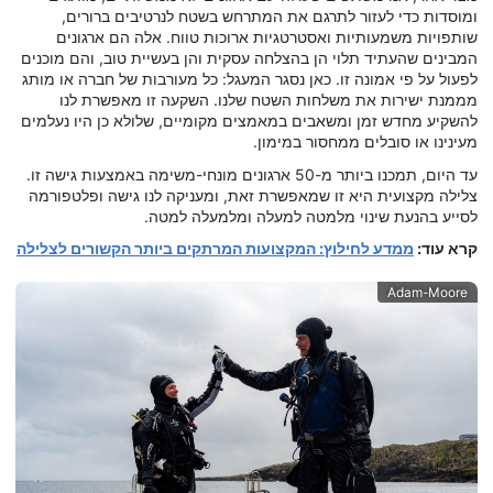
ומוסדות כדי לעזור לתרגם את המתרחש בשטח לנרטיבים ברורים,
שותפויות משמעותיות ואסטרטגיות ארוכות טווח. אלה הם ארגונים
המבינים שהעתיד תלוי הן בהצלחה עסקית והן בעשיית טוב, והם מוכנים
לפעול על פי אמונה זו. כאן נסגר המעגל: כל מעורבות של חברה או מותג
מממנת ישירות את משלחות השטח שלנו. השקעה זו מאפשרת לנו
להשקיע מחדש זמן ומשאבים במאמצים מקומיים, שלולא כן היו נעלמים
מעינינו או סובלים ממחסור במימון.
עד היום, תמכנו ביותר מ-50 ארגונים מונחי-משימה באמצעות גישה זו.
צלילה מקצועית היא זו שמאפשרת זאת, ומעניקה לנו גישה ופלטפורמה
לסייע בהנעת שינוי מלמטה למעלה ומלמעלה למטה.
קרא עוד:
ממדע לחילוץ: המקצועות המרתקים ביותר הקשורים לצלילה
Adam-Moore