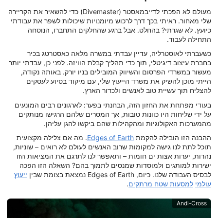
מעולם לא הפכתי לדייבמאסטר (Divemaster) כדי להשאיר את הקריירה
שלי מאחור. ראיתי בכך דרך לרכוש מיומנויות שיכולות לשפר את עבודתי
כיועץ. לא שגרתי? בהחלט. אבל ברגע שהחלקים התחברו, הנוסחה
התחילה לעבוד.
כשעברתי לאוסטרליה, עדיין עבדתי במשרה מלאה כאסטרטג בכיר
בחברת עיצוב דיגיטלי, תוך כדי תהליך קבלת הוויזה. לפני כן, עבדתי יותר
מעשור במשרדי הפרסום והשיווק המובילים בניו יורק. באותה נקודה,
הייתי מוכן להשיק את משרד הייעוץ שלי, עם מיקוד בסיוע לעסקים
להצליח תוך עשיית טוב לאנשים ולכדור הארץ.
בעודי מפתחת את החזון הזה, הבחנתי בפער: לארגונים רבים המונעים
על ידי שליחות היו כוונות טובות, אך המסרים שלהם הרגישו מנותקים
מהמערכות האקולוגיות ומהקהילות שהם ביקשו להגן עליהן.
ההבנה הזו הובילה להקמת
Edges of Earth
. מה אם צלילה מקצועית
תוכל לתת לנו גישה למקומות שרוב האנשים לעולם לא רואים – שוניות,
נהרות, יערות אצות ים חומות – ותאפשר לנו לתרגם את המציאות הזו
ישירות למותגים ולמוסדות שמנסים לתמוך בהם? השאלה הזו הפכה
לבסיס העבודה שלנו. כיום, Edges of Earth נמצאת בצומת שבין
ייעוץ
עולמי
למסעות שטח מרתקים
.
Andi-Cross