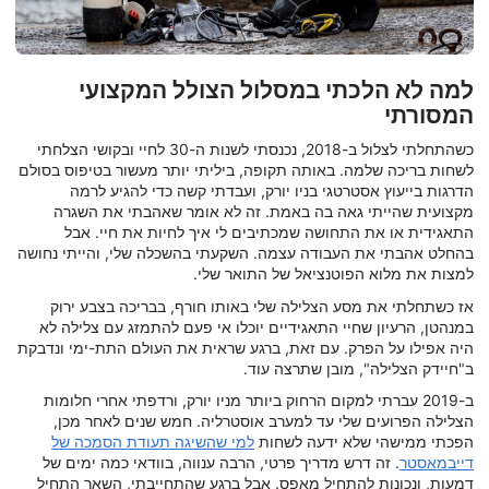
למה לא הלכתי במסלול הצולל המקצועי
המסורתי
כשהתחלתי לצלול ב-2018, נכנסתי לשנות ה-30 לחיי ובקושי הצלחתי
לשחות בריכה שלמה. באותה תקופה, ביליתי יותר מעשור בטיפוס בסולם
הדרגות בייעוץ אסטרטגי בניו יורק, ועבדתי קשה כדי להגיע לרמה
מקצועית שהייתי גאה בה באמת. זה לא אומר שאהבתי את השגרה
התאגידית או את התחושה שמכתיבים לי איך לחיות את חיי. אבל
בהחלט אהבתי את העבודה עצמה. השקעתי בהשכלה שלי, והייתי נחושה
למצות את מלוא הפוטנציאל של התואר שלי.
אז כשתחלתי את מסע הצלילה שלי באותו חורף, בבריכה בצבע ירוק
במנהטן, הרעיון שחיי התאגידיים יוכלו אי פעם להתמזג עם צלילה לא
היה אפילו על הפרק. עם זאת, ברגע שראית את העולם התת-ימי ונדבקת
ב"חיידק הצלילה", מובן שתרצה עוד.
ב-2019 עברתי למקום הרחוק ביותר מניו יורק, ורדפתי אחרי חלומות
הצלילה הפרועים שלי עד למערב אוסטרליה. חמש שנים לאחר מכן,
הפכתי ממישהי שלא ידעה לשחות
למי שהשיגה תעודת הסמכה של
דייבמאסטר
. זה דרש מדריך פרטי, הרבה ענווה, בוודאי כמה ימים של
דמעות, ונכונות להתחיל מאפס. אבל ברגע שהתחייבתי, השאר התחיל