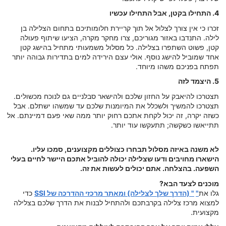
4. התחילו בקטן, אבל התחילו עכשיו
זכרו כי אין צורך לצלול אל תוך קריירת חלומותיכם בתחום הצלילה בן
לילה. התנדבו באזור מגוריכם, צרו מחקר מקרה, הציעו שיתוף פעולה
קטן, פשוט השתפרו בצלילה. כל מסלול משמעותי מתחיל בהישג קטן
אחד שמוביל להישג נוסף. אולי עצם הירידה למים בתדירות גבוהה יותר
תפתח בפניכם משהו מיוחד.
5. היצמד לזה
תצטרכו להיאבק על החזון שלכם ולהישאר סבלניים גם לנוכח מכשולים.
תצטרכו להמשיך ולשכלל את המיומנות שלכם עד שמשהו ישתלם. אבל
כשזה יקרה, זה יכול לקחת אתכם רחוק יותר ממה שאי פעם דמיינתם. אל
תתייאשו כשקשה; תתעקשו עוד יותר.
לא משנה באיזה מסלול תבחרו כצוללים מקצוענים, סמכו עליו.
הישארו מחויבים ודעו שצלילה יכולה להוביל אתכם היישר לחיים בעלי
השפעה. בהצלחה. אתם יכולים לעשות את זה.
מוכנים לצעד הבא?
גלו את
"
" (הדרך שלך לצלילה) ומאתר מרכזי ההדרכה של SSI
כדי
למצוא מרכז צלילה בקרבתכם ולהתחיל לבנות את הדרך שלכם בצלילה
מקצועית.