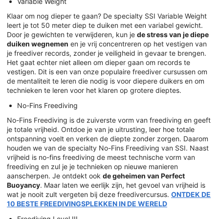
Variable Weight
Klaar om nog dieper te gaan? De specialty SSI Variable Weight
leert je tot 50 meter diep te duiken met een variabel gewicht.
Door je gewichten te verwijderen, kun je
de stress van je diepe
duiken wegnemen
en je vrij concentreren op het vestigen van
je freediver records, zonder je veiligheid in gevaar te brengen.
Het gaat echter niet alleen om dieper gaan om records te
vestigen. Dit is een van onze populaire freediver cursussen om
de mentaliteit te leren die nodig is voor diepere duikers en om
technieken te leren voor het klaren op grotere dieptes.
No-Fins Freediving
No-Fins Freediving is de zuiverste vorm van freediving en geeft
je totale vrijheid. Ontdoe je van je uitrusting, leer hoe totale
ontspanning voelt en verken de diepte zonder zorgen. Daarom
houden we van de specialty No-Fins Freediving van SSI. Naast
vrijheid is no-fins freediving de meest technische vorm van
freediving en zul je je technieken op nieuwe manieren
aanscherpen. Je ontdekt ook
de geheimen van Perfect
Buoyancy
. Maar laten we eerlijk zijn, het gevoel van vrijheid is
wat je nooit zult vergeten bij deze freedivercursus.
ONTDEK DE
10 BESTE FREEDIVINGSPLEKKEN IN DE WERELD
Freediving Level III