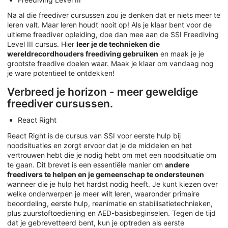
Na al die freediver cursussen zou je denken dat er niets meer te
leren valt. Maar leren houdt nooit op! Als je klaar bent voor de
ultieme freediver opleiding, doe dan mee aan de SSI Freediving
Level III cursus. Hier
leer je de technieken die
wereldrecordhouders freediving gebruiken
en maak je je
grootste freedive doelen waar. Maak je klaar om vandaag nog
je ware potentieel te ontdekken!
Verbreed je horizon - meer geweldige
freediver cursussen.
React Right
React Right is de cursus van SSI voor eerste hulp bij
noodsituaties en zorgt ervoor dat je de middelen en het
vertrouwen hebt die je nodig hebt om met een noodsituatie om
te gaan. Dit brevet is een essentiële manier om
andere
freedivers te helpen en je gemeenschap te ondersteunen
wanneer die je hulp het hardst nodig heeft. Je kunt kiezen over
welke onderwerpen je meer wilt leren, waaronder primaire
beoordeling, eerste hulp, reanimatie en stabilisatietechnieken,
plus zuurstoftoediening en AED-basisbeginselen. Tegen de tijd
dat je gebrevetteerd bent, kun je optreden als eerste