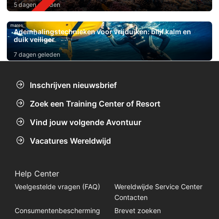
5 dagen geleden
mares
Ademhalingstechnieken voor vrijduiken: blijf kalm en
duik veiliger
7 dagen geleden
Inschrijven nieuwsbrief
Zoek een Training Center of Resort
Vind jouw volgende Avontuur
Vacatures Wereldwijd
Help Center
Veelgestelde vragen (FAQ)
Wereldwijde Service Center
Contacten
Consumentenbescherming
Brevet zoeken