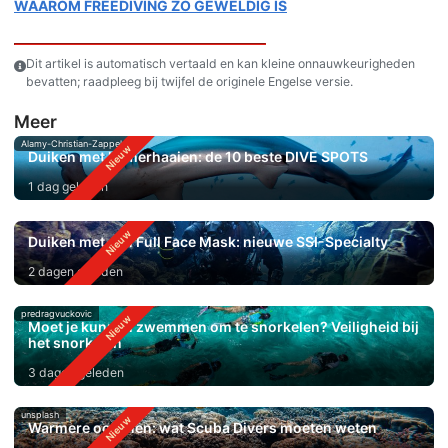
WAAROM FREEDIVING ZO GEWELDIG IS
Dit artikel is automatisch vertaald en kan kleine onnauwkeurigheden
bevatten; raadpleeg bij twijfel de originele Engelse versie.
Meer
Alamy-Christian-Zappel
Duiken met hamerhaaien: de 10 beste DIVE SPOTS
1 dag geleden
Duiken met een Full Face Mask: nieuwe SSI-Specialty
2 dagen geleden
predragvuckovic
Moet je kunnen zwemmen om te snorkelen? Veiligheid bij
het snorkelen
3 dagen geleden
unsplash
Warmere oceanen: wat Scuba Divers moeten weten