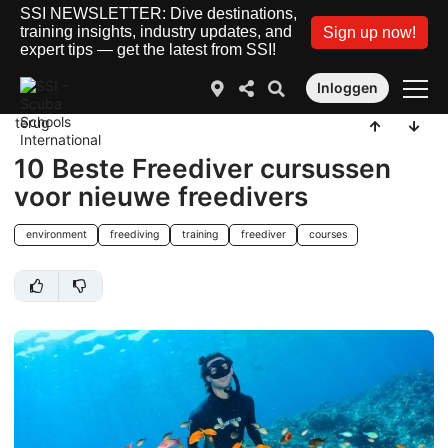
SSI NEWSLETTER: Dive destinations,
training insights, industry updates, and
Sign up now!
expert tips — get the latest from SSI!
Inloggen
terug
10 Beste Freediver cursussen
voor nieuwe freedivers
environment
freediving
training
freediver
courses