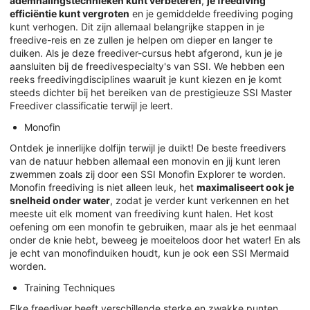
ademhalingstechnieken kunt verbeteren
,
je freediving
efficiëntie kunt vergroten
en je gemiddelde freediving poging
kunt verhogen. Dit zijn allemaal belangrijke stappen in je
freedive-reis en ze zullen je helpen om dieper en langer te
duiken. Als je deze freediver-cursus hebt afgerond, kun je je
aansluiten bij de freedivespecialty's van SSI. We hebben een
reeks freedivingdisciplines waaruit je kunt kiezen en je komt
steeds dichter bij het bereiken van de prestigieuze SSI Master
Freediver classificatie terwijl je leert.
Monofin
Ontdek je innerlijke dolfijn terwijl je duikt! De beste freedivers
van de natuur hebben allemaal een monovin en jij kunt leren
zwemmen zoals zij door een SSI Monofin Explorer te worden.
Monofin freediving is niet alleen leuk, het
maximaliseert ook je
snelheid onder water
, zodat je verder kunt verkennen en het
meeste uit elk moment van freediving kunt halen. Het kost
oefening om een monofin te gebruiken, maar als je het eenmaal
onder de knie hebt, beweeg je moeiteloos door het water! En als
je echt van monofinduiken houdt, kun je ook een SSI Mermaid
worden.
Training Techniques
Elke freediver heeft verschillende sterke en zwakke punten