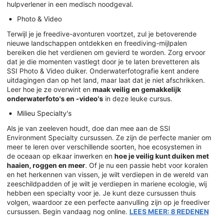
hulpverlener in een medisch noodgeval.
Photo & Video
Terwijl je je freedive-avonturen voortzet, zul je betoverende
nieuwe landschappen ontdekken en freediving-mijlpalen
bereiken die het verdienen om gevierd te worden. Zorg ervoor
dat je die momenten vastlegt door je te laten brevetteren als
SSI Photo & Video duiker. Onderwaterfotografie kent andere
uitdagingen dan op het land, maar laat dat je niet afschrikken.
Leer hoe je ze overwint en
maak veilig en gemakkelijk
onderwaterfoto's en -video's
in deze leuke cursus.
Milieu Specialty's
Als je van zeeleven houdt, doe dan mee aan de SSI
Environment Specialty cursussen. Ze zijn de perfecte manier om
meer te leren over verschillende soorten, hoe ecosystemen in
de oceaan op elkaar inwerken en
hoe je veilig kunt duiken met
haaien, roggen en meer
. Of je nu een passie hebt voor koralen
en het herkennen van vissen, je wilt verdiepen in de wereld van
zeeschildpadden of je wilt je verdiepen in mariene ecologie, wij
hebben een specialty voor je. Je kunt deze cursussen thuis
volgen, waardoor ze een perfecte aanvulling zijn op je freediver
cursussen. Begin vandaag nog online.
LEES MEER: 8 REDENEN