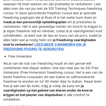
waaraan hij moet werken om zijn prestaties te verbeteren. Leer
alles over die van jou met de SSI Training Techniques freediving
cursus. In deze gevorderde freediver cursus leer je speciale
freediving pogingen die je thuis of in het water kunt doen en
maak je een persoonlijk opleidingsplan
om je prestaties te
verbeteren. Het is een geweldige manier om inzicht te krijgen in
je eigen freediver stijl en mindset, zodat je je vaardigheden kunt
ontwikkelen. Je leert ook de tips en trucs van de pro's, zodat je
alles hebt wat je nodig hebt om
je freediving vaardigheden
snel te verbeteren!
LEES MEER: 5 MANIEREN OM JE
FREEDIVING POGING TE VERGROTEN.
Free Immersion
Als je van de rust van freediving houdt en dat gevoel wilt
combineren met dieper duiken, doe dan mee aan de SSI Free
Immersion (Free Immersion) freediving cursus. Het is een van de
beste freedive-cursussen om een kalme en zelfverzekerde
freediver te worden en tot 40 meter diep te duiken. Naast leren
hoe je aan een lijn duikt, krijg je volop de kans om
je
vaardigheden op het gebied van klaren onder de knie te
krijgen en het plezier van diepduiken
in alle comfort te
ontdekken.