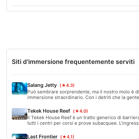
Siti d'immersione frequentemente serviti
Salang Jetty
(★4.3)
Può sembrare sorprendente, ma il nostro molo è di
immersione straordinario. Con i detriti che la gent
il molo è stata costruita una barriera corallina artifi
un'abbondanza di vita marina. Banchi di pesci giov
Tekek House Reef
(★4.0)
qui, ma i cacciatori sono sempre in giro.
Il Tekek House Reef è un tratto generico di barriera 
tutti i centri per corsi e prove subacquee. L'ingress
agevole e tranquillo, basta fare attenzione alle roc
marea. Il reef si estende dalla riva verso gli 8 metri
Last Frontier
(★4.1)