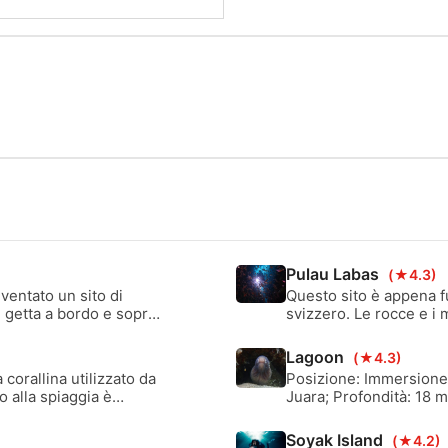
Pulau Labas
(★4.3)
ventato un sito di
Questo sito è appena f
e getta a bordo e sopra
svizzero. Le rocce e i
ciale che attira
e canyon. Si possono v
ani cercano sicurezza
tartarughe e squali pin
Lagoon
(★4.3)
corallina utilizzato da
Posizione: Immersione d
o alla spiaggia è
Juara; Profondità: 18 
ce durante la bassa
onde; Sito: Baia dal f
 di profondità e si
che degrada dolcemente
Soyak Island
(★4.2)