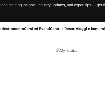
, training insights, industry updates, and expert tips — get th
addestramento
Corsi ed Eventi
Centri e Resort
Viaggi e Immersi