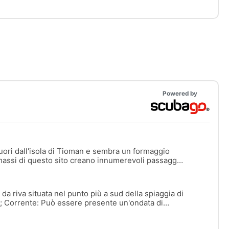
Powered by
uori dall'isola di Tioman e sembra un formaggio
 massi di questo sito creano innumerevoli passaggi
edere molti nudibranchi e pesci giovani, così come
na nera della barriera corallina.
a riva situata nel punto più a sud della spiaggia di
m; Corrente: Può essere presente un'ondata di
ondo sabbioso che conduce a una barriera corallina
 fino a 18 m, con grandi massi di corallo e aree di