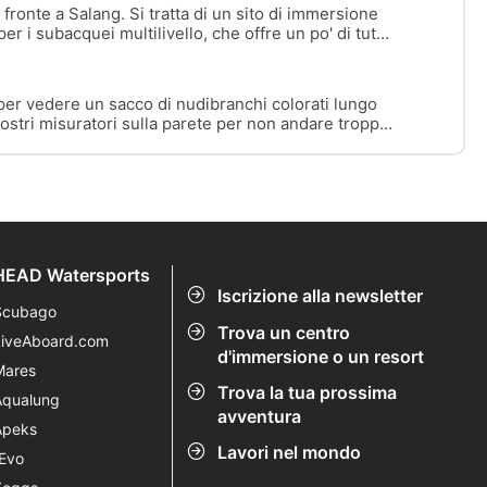
 fronte a Salang. Si tratta di un sito di immersione
per i subacquei multilivello, che offre un po' di tutto
i desidera; un intero ecosistema combinato in
er vedere un sacco di nudibranchi colorati lungo
vostri misuratori sulla parete per non andare troppo
one, la corrente può essere abbastanza forte
HEAD Watersports
Iscrizione alla newsletter
Scubago
Trova un centro
LiveAboard.com
d'immersione o un resort
Mares
Trova la tua prossima
Aqualung
avventura
Apeks
Lavori nel mondo
rEvo