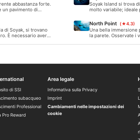
roccia fluviale.
rente abbastanza forte.
Soyak Island si trova di
re un pavimento di
molto variabile; ideale 
a seconda di ciò che s
un'unica piccola area.
North Point
(★4.3)
la di Soyak, si trovano
Una bella immersione p
duro. È necessario avere
la parete. Osservate i 
in profondità. Attenzi
durante l'alta marea.
ternational
Area legale
sito di SSI
Informativa sulla Privacy
scimento subacqueo
Imprint
cimenti Professional
Cambiamenti nelle impostazioni dei
cookie
a Pro Reward