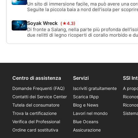
trasforma in un fondo sabbioso.
Un sito di immersione facile, ma può avere una cor
Seguite la piccola baia a nord dell'isola per scopri
corallo da tavola e un muro di corallo duro.
Soyak Wreck
(★4.3)
Di fronte a Salang, nella parte più profonda dell'iso
due relitti di legno ricoperti di corallo morbido e 
una certificazione subacquea profonda.
Centro di assistenza
Servizi
SSI In
Domande Frequenti (FAQ)
Iscriviti gratuitamente
A propo
Contatti dei Service Center
Scarica l’App
Ricono
Tutela del consumatore
Blog e News
Riconos
Trova la certificazione
Lavori nel mondo
Sistem
Verifica del Professional
Blue Oceans
Ordine card sostitutiva
Assicurazione