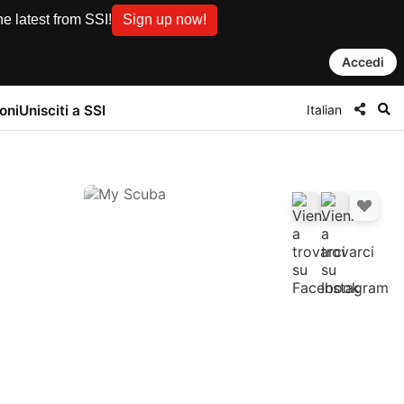
e latest from SSI!
Sign up now!
Accedi
Italian
oni
Unisciti a SSI