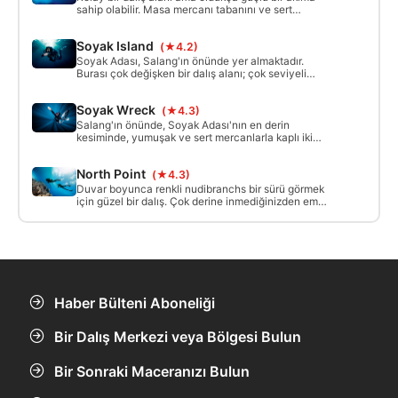
sahip olabilir. Masa mercanı tabanını ve sert
mercan duvarını keşfetmek için adanın kuzeyindeki
küçük körfezi takip edin.
Soyak Island
(★4.2)
Soyak Adası, Salang'ın önünde yer almaktadır.
Burası çok değişken bir dalış alanı; çok seviyeli
dalgıçlar için idealdir, ne istediğinize bağlı olarak
her şeyden biraz sunar; tüm ekosistem küçük bir
Soyak Wreck
(★4.3)
alanda birleştirildi.
Salang'ın önünde, Soyak Adası'nın en derin
kesiminde, yumuşak ve sert mercanlarla kaplı iki
ahşap batık vardır. Derin bir dalgıç sertifikanız
olmalı.
North Point
(★4.3)
Duvar boyunca renkli nudibranchs bir sürü görmek
için güzel bir dalış. Çok derine inmediğinizden emin
olmak için duvardaki göstergelerinize dikkat edin.
Dikkatli olun, akım yüksek gelgit sırasında oldukça
güçlü olabilir.
Haber Bülteni Aboneliği
Bir Dalış Merkezi veya Bölgesi Bulun
Bir Sonraki Maceranızı Bulun