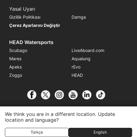
Yasal Uyarı
Gizlilik Politikası
Damga
Çerez Ayarlarını Değiştir
HEAD Watersports
Scubago
LiveAboard.com
Mares
Aqualung
Apeks
rEvo
Zoggs
HEAD
We think you are in a different location. Update
location and language?
© 2026 SSI International
Merkeze Bağlı Olun
İletişim
Türkçe
English