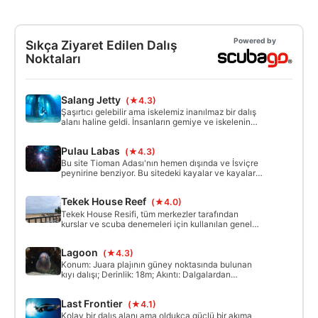
Powered by
Sıkça Ziyaret Edilen Dalış
Noktaları
Salang Jetty
(★4.3)
Şaşırtıcı gelebilir ama iskelemiz inanılmaz bir dalış
alanı haline geldi. İnsanların gemiye ve iskelenin
üzerine attığı enkazla, bol miktarda deniz yaşamını
çeken yapay bir resif inşa edildi. Yavru balık
Pulau Labas
(★4.3)
sürüleri burada güvenlik arıyor, ancak avcılar her
zaman etrafta.
Bu site Tioman Adası'nın hemen dışında ve İsviçre
peynirine benziyor. Bu sitedeki kayalar ve kayalar
sayısız yüzme ve kanyon oluşturur. Kaplumbağalar
ve kara uç resif köpekbalıklarının yanı sıra birçok
Tekek House Reef
(★4.0)
nudibranchs ve çocuk balık görülebilir.
Tekek House Resifi, tüm merkezler tarafından
kurslar ve scuba denemeleri için kullanılan genel
bir sahil resifidir. Sahil girişi pürüzsüz ve sakindir,
sadece gelgit sırasında kayalara dikkat edin. Resif
Lagoon
(★4.3)
kıyıdan 8 metre derinliğe doğru uzanır ve kumlu bir
tabana geçiş yapar.
Konum: Juara plajının güney noktasında bulunan
kıyı dalışı; Derinlik: 18m; Akıntı: Dalgalardan
kaynaklanan dalgalanma mevcut olabilir; Saha:
18m'ye kadar hafif eğimli bir mercan resifine açılan
Last Frontier
(★4.1)
kumlu dipli koy, büyük mercan kayaları ve nehir
kayası alanları
Kolay bir dalış alanı ama oldukça güçlü bir akıma