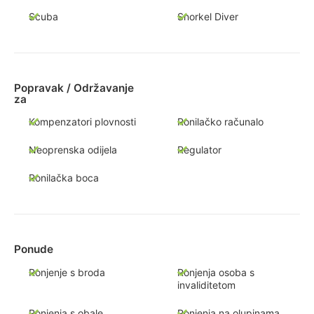
Scuba
Snorkel Diver
Popravak / Održavanje
za
Kompenzatori plovnosti
Ronilačko računalo
Neoprenska odijela
Regulator
Ronilačka boca
Ponude
Ronjenje s broda
Ronjenja osoba s
invaliditetom
Ronjenja s obale
Ronjenja na olupinama