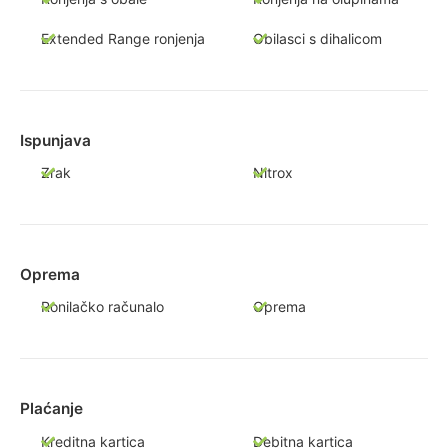
Extended Range ronjenja
Obilasci s dihalicom
Ispunjava
Zrak
Nitrox
Oprema
Ronilačko računalo
Oprema
Plaćanje
Kreditna kartica
Debitna kartica