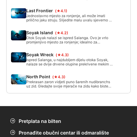
prisutan val valova; Mjesto: Pjeskovita donja uvala
koja vodi u blago nagnuti koraljni greben do 18m,
Last Frontier
(★4.1)
velike koraljne stijene i područja riječnih stijena
Jednostavno mjesto za ronjenje, ali može imati
prilično jaku struju. Slijedite malu uvalu sjeverno od
otoka kako biste otkrili pod stolnog koralja i zid od
tvrdog koralja.
Soyak Island
(★4.2)
Otok Soyak nalazi se ispred Salanga. Ovo je vrlo
promjenjivo mjesto za ronjenje; idealno za
višerazinske ronioce, nudeći ponešto od svega,
ovisno o tome što vam se sviđa; cijeli ekosustav
Soyak Wreck
(★4.3)
spojen na jednom malom području.
Ispred Salanga, u najdubljem dijelu otoka Soyak,
nalaze se dvije drvene olupine prekrivene mekim i
tvrdim koraljima. Morate imati duboku ronilačku
certifikaciju.
North Point
(★4.3)
Prekrasan zaron vidjeti puno šarenih nudibranchs
uz zid. Gledajte svoje mjerače na zidu kako biste
bili sigurni da ne idete previše duboko. Oprezno,
struja može biti prilično jaka tijekom plime.
Pretplata na bilten
Pronađite obučni centar ili odmaralište