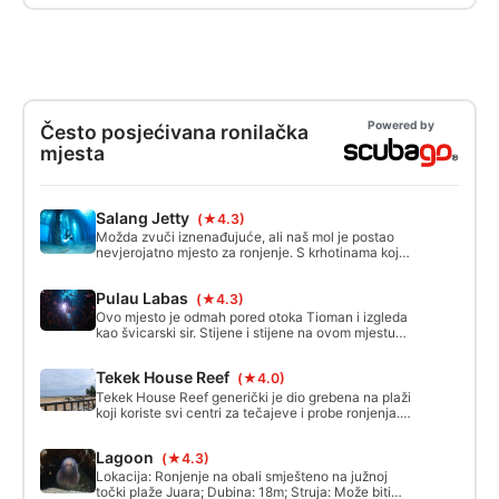
Powered by
Često posjećivana ronilačka
mjesta
Salang Jetty
(★4.3)
Možda zvuči iznenađujuće, ali naš mol je postao
nevjerojatno mjesto za ronjenje. S krhotinama koje
ljudi bacaju preko daske i preko mola izgrađen je
umjetni greben koji privlači obilje morskog života.
Pulau Labas
(★4.3)
Jata mladih riba ovdje traže sigurnost, ali lovci su
uvijek tu.
Ovo mjesto je odmah pored otoka Tioman i izgleda
kao švicarski sir. Stijene i stijene na ovom mjestu
stvaraju bezbroj plivanja i kanjona. Mogu se vidjeti
mnogi nudibranci i maloljetne ribe, kao i kornjače i
Tekek House Reef
(★4.0)
crni grebenski morski psi.
Tekek House Reef generički je dio grebena na plaži
koji koriste svi centri za tečajeve i probe ronjenja.
Ulaz na plažu je gladak i miran, samo pripazite na
stijene tijekom oseke. Greben se proteže od obale
Lagoon
(★4.3)
prema 8m dubine i prelazi u pjeskovito dno.
Lokacija: Ronjenje na obali smješteno na južnoj
točki plaže Juara; Dubina: 18m; Struja: Može biti