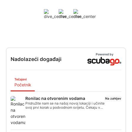
Powered by
Nadolazeći događaji
Tečajevi
Početnik
Ronilac na otvorenim vodama
Na zahtjev
Pridružite nam se na našoj novoj lokaciji i učinite
svoj prvi korak u podvodnom svijetu. Čekaju vas
izvrsne ronilačke lokacije i strastveni instruktori.