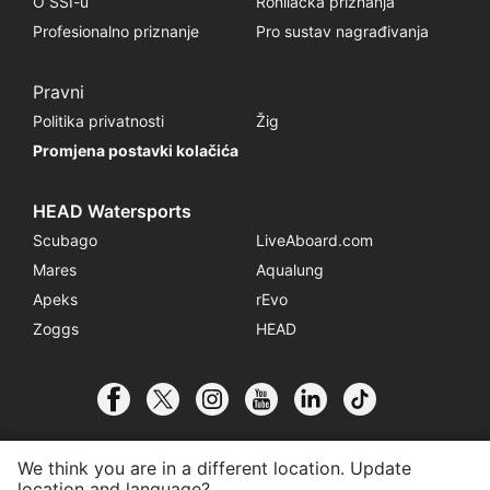
O SSI-u
Ronilačka priznanja
Profesionalno priznanje
Pro sustav nagrađivanja
Pravni
Politika privatnosti
Žig
Promjena postavki kolačića
HEAD Watersports
Scubago
LiveAboard.com
Mares
Aqualung
Apeks
rEvo
Zoggs
HEAD
We think you are in a different location. Update
location and language?