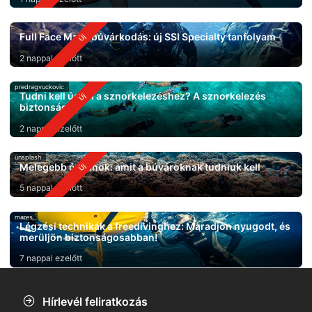
Full Face Mask búvárkodás: új SSI Specialty tanfolyam
2 nappal ezelőtt
predragvuckovic
Tudni kell úszni a sznorkelezéshez? A sznorkelezés
biztonsága
2 nappal ezelőtt
unsplash
Melegebb óceánok: amit a búvároknak tudniuk kell
5 nappal ezelőtt
mares
Légzési technikák a freedivinghez: Maradjon nyugodt, és
merüljön biztonságosabban!
7 nappal ezelőtt
Hírlevél feliratkozás