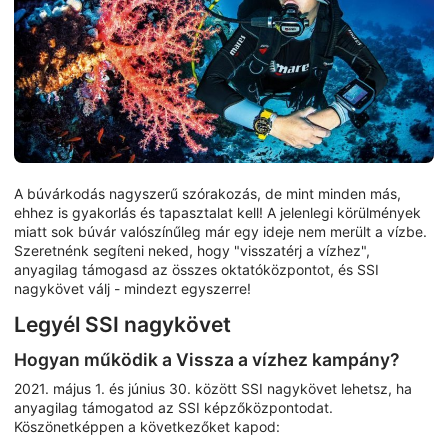
A búvárkodás nagyszerű szórakozás, de mint minden más,
ehhez is gyakorlás és tapasztalat kell! A jelenlegi körülmények
miatt sok búvár valószínűleg már egy ideje nem merült a vízbe.
Szeretnénk segíteni neked, hogy "visszatérj a vízhez",
anyagilag támogasd az összes oktatóközpontot, és SSI
nagykövet válj - mindezt egyszerre!
Legyél SSI nagykövet
Hogyan működik a Vissza a vízhez kampány?
2021. május 1. és június 30. között SSI nagykövet lehetsz, ha
anyagilag támogatod az SSI képzőközpontodat.
Köszönetképpen a következőket kapod: