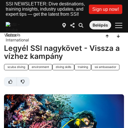
SSI NEWSLETTER: Dive destinations,
training insights, industry updates, and
Sign up now!
expert tips — get the latest from SSI!
Belépés
Vissza
Legyél SSI nagykövet - Vissza a
vízhez kampány
scuba diving
environment
diving skills
training
ssi ambassador