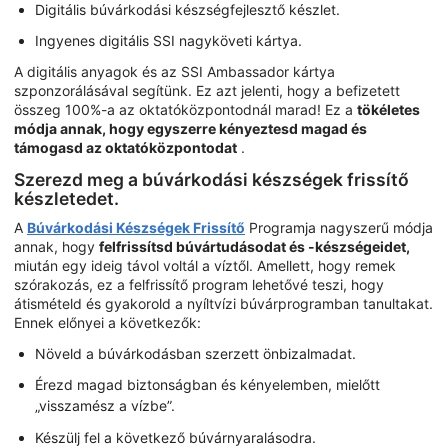
Digitális búvárkodási készségfejlesztő készlet.
Ingyenes digitális SSI nagyköveti kártya.
A digitális anyagok és az SSI Ambassador kártya
szponzorálásával segítünk. Ez azt jelenti, hogy a befizetett
összeg 100%-a az oktatóközpontodnál marad! Ez a
tökéletes
módja annak, hogy egyszerre kényeztesd magad és
támogasd az oktatóközpontodat
.
Szerezd meg a búvárkodási készségek frissítő
készletedet.
A
Búvárkodási Készségek Frissítő
Programja nagyszerű módja
annak, hogy
felfrissítsd búvártudásodat és -készségeidet,
miután egy ideig távol voltál a víztől. Amellett, hogy remek
szórakozás, ez a felfrissítő program lehetővé teszi, hogy
átismételd és gyakorold a nyíltvízi búvárprogramban tanultakat.
Ennek előnyei a következők:
Növeld a búvárkodásban szerzett önbizalmadat.
Érezd magad biztonságban és kényelemben, mielőtt
„visszamész a vízbe”.
Készülj fel a következő búvárnyaralásodra.