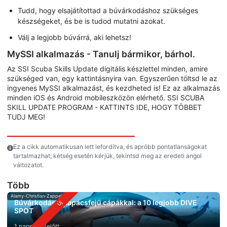
Tudd, hogy elsajátítottad a búvárkodáshoz szükséges
készségeket, és be is tudod mutatni azokat.
Válj a legjobb búvárrá, aki lehetsz!
MySSI alkalmazás - Tanulj bármikor, bárhol.
Az SSI Scuba Skills Update digitális készlettel minden, amire
szükséged van, egy kattintásnyira van. Egyszerűen töltsd le az
ingyenes MySSI alkalmazást, és kezdheted is! Ez az alkalmazás
minden iOS és Android mobileszközön elérhető. SSI SCUBA
SKILL UPDATE PROGRAM - KATTINTS IDE, HOGY TÖBBET
TUDJ MEG!
Ez a cikk automatikusan lett lefordítva, és apróbb pontatlanságokat
tartalmazhat; kétség esetén kérjük, tekintsd meg az eredeti angol
változatot.
Több
Alamy-Christian-Zappel
Búvárkodás kalapácsfejű cápákkal: a 10 legjobb DIVE
SPOT
1 nappal ezelőtt