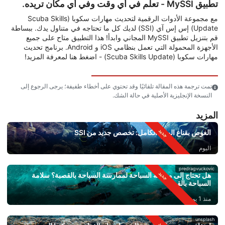
تطبيق MySSI - تعلم في أي وقت وفي أي مكان تريده.
مع مجموعة الأدوات الرقمية لتحديث مهارات سكوبا (Scuba Skills
Update) إس إس آي (SSI) لديك كل ما تحتاجه في متناول يدك. ببساطة
قم بتنزيل تطبيق MySSI المجاني وابدأ! هذا التطبيق متاح على جميع
الأجهزة المحمولة التي تعمل بنظامي iOS و Android. برنامج تحديث
مهارات سكوبا (Scuba Skills Update) - اضغط هنا لمعرفة المزيد!
تمت ترجمة هذه المقالة تلقائيًا وقد تحتوي على أخطاء طفيفة؛ يرجى الرجوع إلى
النسخة الإنجليزية الأصلية في حالة الشك.
المزيد
الغوص بقناع الوجه الكامل: تخصص جديد من SSI
اليوم
predragvuckovic
هل تحتاج إلى معرفة السباحة لممارسة السباحة بالقصبة؟ سلامة
السباحة بالقصبة
منذ 1 يوم
unsplash