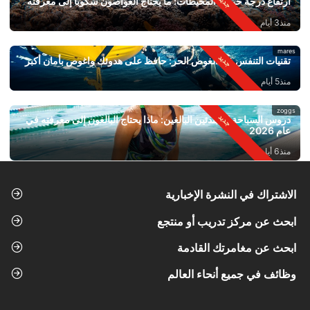
ارتفاع درجة حرارة المحيطات: ما يحتاج الغواصون سكوبا إلى معرفته
منذ3 أيام
mares
تقنيات التنفس في الغوص الحر: حافظ على هدوئك واغوص بأمان أكبر
منذ5 أيام
zoggs
دروس السباحة للمبتدئين البالغين: ماذا يحتاج البالغون إلى معرفته في
عام 2026
منذ6 أيام
الاشتراك في النشرة الإخبارية
ابحث عن مركز تدريب أو منتجع
ابحث عن مغامرتك القادمة
وظائف في جميع أنحاء العالم