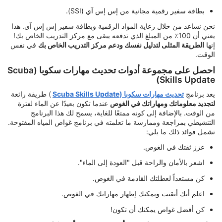
بطاقة سفير رقمية مجانية من إس إس آي (SSI).
نحن نساعد من خلال رعاية المواد الرقمية وبطاقة سفير إس إس آي. هذا
يعني أن 100٪ من المبلغ الذي تدفعه يبقى مع مركز التدريب الخاص بك!
إنها
الطريقة المثلى لتدليل نفسك ودعم مركز التدريب الخاص بك
في نفس
الوقت.
احصل على مجموعة أدوات تحديث مهارات سكوبا (Scuba
Skills Update)
يعد برنامج
تحديث مهارات سكوبا (Scuba Skills Update
) طريقة رائعة
لتجديد معلوماتك ومهاراتك في الغوص
عندما تكون بعيدًا عن الماء لفترة
من الوقت. بالإضافة إلى كونه ممتعًا للغاية، يسمح لك هذا البرنامج
التنشيطي بمراجعة وممارسة ما تعلمته في برنامج غواص المياه المفتوحة.
تشمل فوائد ذلك ما يلي:
عزز ثقتك في الغوص.
اشعر بالأمان والراحة قبل "العودة إلى الماء".
كن مستعداً لعطلتك القادمة في الغوص.
اعلم أنك أتقنت ويمكنك إظهار مهاراتك في الغوص.
كن أفضل غواص يمكنك أن تكون!