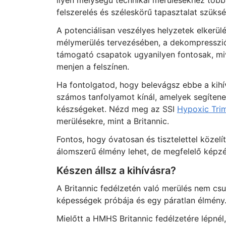
ilyen mélységű technikai merülésekhez több 
felszerelés és széleskörű tapasztalat szüks
A potenciálisan veszélyes helyzetek elkerül
mélymerülés tervezésében, a dekompressziós 
támogató csapatok ugyanilyen fontosak, mi
menjen a felszínen.
Ha fontolgatod, hogy belevágsz ebbe a kihívá
számos tanfolyamot kínál, amelyek segítenek
készségeket. Nézd meg az SSI
Hypoxic Trim
merülésekre, mint a Britannic.
Fontos, hogy óvatosan és tisztelettel közel
álomszerű élmény lehet, de megfelelő képz
Készen állsz a kihívásra?
A Britannic fedélzetén való merülés nem csu
képességek próbája és egy páratlan élmény. 
Mielőtt a HMHS Britannic fedélzetére lépnél