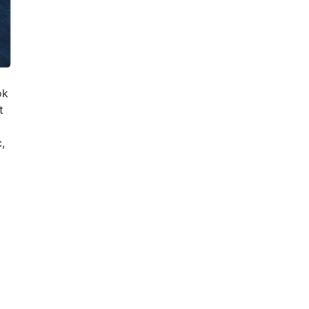
ók
t
,