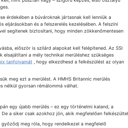
kell, mint pusztán vágy – szigorú képzés, első osztályú
éges.
ése érdekében a búvároknak jártasnak kell lenniük a
eljárásokban és a felszerelés kezelésében. A felszíni
vel segítenek biztosítani, hogy minden zökkenőmentesen
sba, először is szilárd alapokat kell felépítened. Az SSI
 elsajátítani a mély technikai merüléshez szükséges
ix tanfolyamát
, hogy elkezdhesd a felkészülést az olyan
ítsük meg ezt a merülést. A HMHS Britannic merülés
és nélkül gyorsan rémálommá válhat.
pán egy újabb merülés – ez egy történelmi kaland, a
De a siker csak azokhoz jön, akik megfelelően felkészülte
, győződj meg róla, hogy rendelkezel a megfelelő