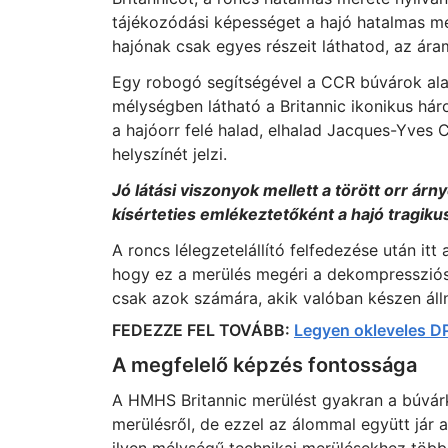
tájékozódási képességet a hajó hatalmas mé
hajónak csak egyes részeit láthatod, az ára
Egy robogó segítségével a CCR búvárok ala
mélységben látható a Britannic ikonikus hár
a hajóorr felé halad, elhalad Jacques-Yves
helyszínét jelzi.
Jó látási viszonyok mellett a törött orr ár
kísérteties emlékeztetőként a hajó tragiku
A roncs lélegzetelállító felfedezése után it
hogy ez a merülés megéri a dekompressziós 
csak azok számára, akik valóban készen áll
FEDEZZE FEL TOVÁBB:
Legyen okleveles D
A megfelelő képzés fontossága
A HMHS Britannic merülést gyakran a búvárk
merülésről, de ezzel az álommal együtt jár a