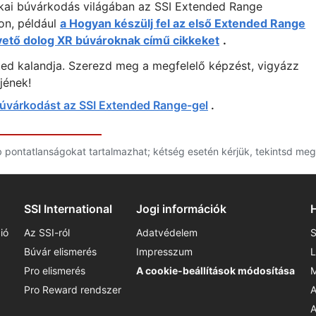
nikai búvárkodás világában az SSI Extended Range
on, például
a Hogyan készülj fel az első Extended Range
pvető dolog XR búvároknak című cikkeket
.
eted kalandja. Szerezd meg a megfelelő képzést, vigyázz
jének!
 búvárkodást az SSI Extended Range-gel
.
bb pontatlanságokat tartalmazhat; kétség esetén kérjük, tekintsd meg
SSI International
Jogi információk
ió
Az SSI-ról
Adatvédelem
S
Búvár elismerés
Impresszum
L
Pro elismerés
A cookie-beállítások módosítása
M
Pro Reward rendszer
A
A