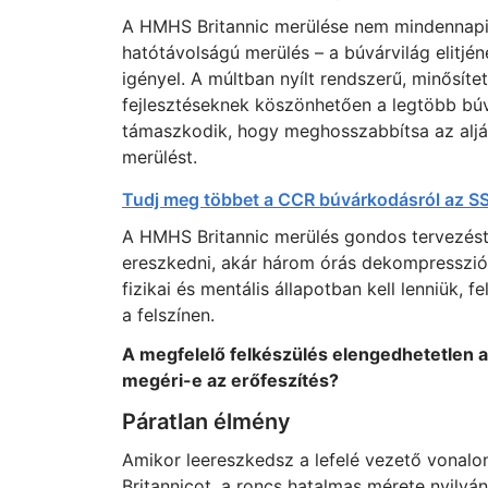
A HMHS Britannic merülése nem mindennapi m
hatótávolságú merülés – a búvárvilág elitjén
igényel. A múltban nyílt rendszerű, minősíte
fejlesztéseknek köszönhetően a legtöbb bú
támaszkodik, hogy meghosszabbítsa az alján
merülést.
Tudj meg többet a CCR búvárkodásról az SS
A HMHS Britannic merülés gondos tervezést 
ereszkedni, akár három órás dekompresszióv
fizikai és mentális állapotban kell lenniük, 
a felszínen.
A megfelelő felkészülés elengedhetetlen 
megéri-e az erőfeszítés?
Páratlan élmény
Amikor leereszkedsz a lefelé vezető vonalon
Britannicot, a roncs hatalmas mérete nyilván