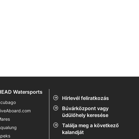
HEAD Watersports
Hírlevél feliratkozás
cubago
Búvárközpont vagy
iveAboard.com
üdülőhely keresése
ares
Találja meg a következő
qualung
kalandját
peks