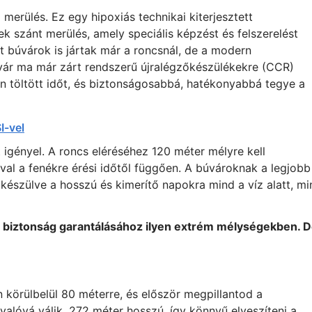
erülés. Ez egy hipoxiás technikai kiterjesztett
ek szánt merülés, amely speciális képzést és felszerelést
tt búvárok is jártak már a roncsnál, de a modern
vár ma már zárt rendszerű újralégzőkészülékekre (CCR)
 töltött időt, és biztonságosabbá, hatékonyabbá tegye a
I-vel
igényel. A roncs eléréséhez 120 méter mélyre kell
al a fenékre érési időtől függően. A búvároknak a legjobb
felkészülve a hosszú és kimerítő napokra mind a víz alatt, m
a biztonság garantálásához ilyen extrém mélységekben. 
 körülbelül 80 méterre, és először megpillantod a
valóvá válik. 272 méter hosszú, így könnyű elveszíteni a