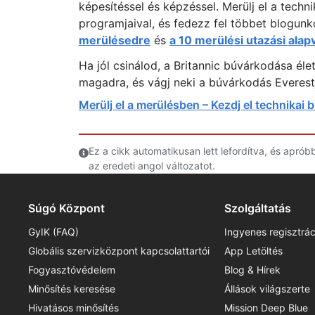
képesítéssel és képzéssel. Merülj el a tech
programjaival, és fedezz fel többet blogunk
merülésedre
és
a 10 merülési utazási ala
Ha jól csinálod, a Britannic búvárkodása él
magadra, és vágj neki a búvárkodás Everest
Merülj el a merülésben – Kezdj el technikai
Ez a cikk automatikusan lett lefordítva, és apró
az eredeti angol változatot.
Súgó Központ
Szolgáltatás
GyIK (FAQ)
Ingyenes regisztrác
Globális szervizközpont kapcsolattartói
App Letöltés
Fogyasztóvédelem
Blog & Hírek
Minősítés keresése
Állások világszerte
Hivatásos minősítés
Mission Deep Blue