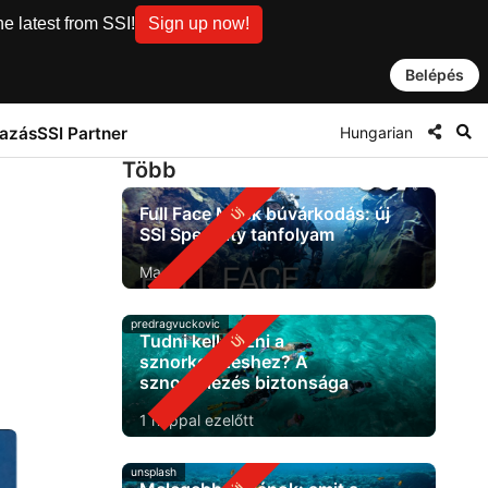
e latest from SSI!
Sign up now!
Belépés
Hungarian
tazás
SSI Partner
Több
Full Face Mask búvárkodás: új
SSI Specialty tanfolyam
Ma
predragvuckovic
Tudni kell úszni a
sznorkelezéshez? A
sznorkelezés biztonsága
1 nappal ezelőtt
unsplash