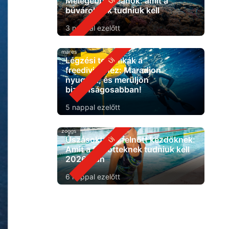
Melegebb óceánok: amit a
búvároknak tudniuk kell
3 nappal ezelőtt
mares
Légzési technikák a
freedivinghez: Maradjon
nyugodt, és merüljön
biztonságosabban!
5 nappal ezelőtt
zoggs
Úszásoktatás felnőtt kezdőknek:
Amit a felnőtteknek tudniuk kell
2026-ban
6 nappal ezelőtt