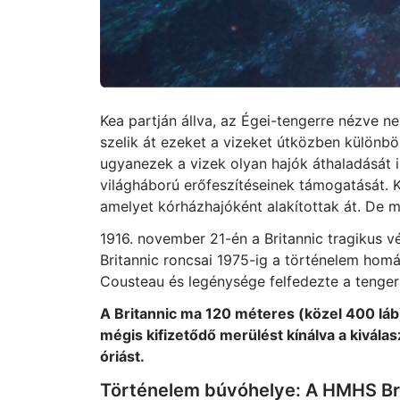
Kea partján állva, az Égei-tengerre nézve 
szelik át ezeket a vizeket útközben különbö
ugyanezek a vizek olyan hajók áthaladását i
világháború erőfeszítéseinek támogatását. Kö
amelyet kórházhajóként alakítottak át. De 
1916. november 21-én a Britannic tragikus vé
Britannic roncsai 1975-ig a történelem hom
Cousteau és legénysége felfedezte a tengerf
A Britannic ma 120 méteres (közel 400 láb) 
mégis kifizetődő merülést kínálva a kiválas
óriást.
Történelem búvóhelye: A HMHS Br