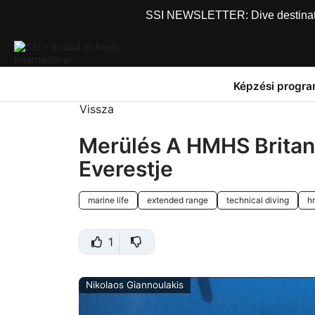
SSI NEWSLETTER: Dive destinations
Képzési progr
Vissza
Merülés A HMHS Britann
Everestje
marine life
extended range
technical diving
h
1
Nikolaos Giannoulakis