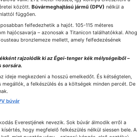
retei között.
Búvármeghajtású jármű (DPV)
nélkül a
mlattól függően.
posabban felfedezhetik a hajót. 105-115 méteres
om hajócsavarja – azonosak a Titanicon találhatókkal. Aho
 Cousteau bronzlemeze mellett, amely felfedezésének
nyékként rajzolódik ki az Égei-tenger kék mélységeiből –
s sorsára.
t az ideje megkezdeni a hosszú emelkedőt. És kétségtelen,
megállók, a felkészülés és a költségek minden percét. De
nak.
PV búvár
odás Everestjének nevezik. Sok búvár álmodik erről a
 kísértés, hogy megfelelő felkészülés nélkül siessen bele. 