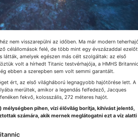
nehéz nem visszarepülni az időben. Ma már modern teherhaj
ző célállomások felé, de több mint egy évszázaddal ezelőt
s látták, amelyek egészen más célt szolgáltak: az első
ztük volt a hírhedt Titanic testvérhajója, a HMHS Britannic
még ebben a szerepben sem volt semmi garantált.
get ért, az első világháború legnagyobb hajótörése lett. A
ályába merültek, amikor a legendás felfedező, Jacques
enéken fekvő, kolosszális, 272 méteres hajót.
mélységben pihen, vízi élővilág borítja, kihívást jelentő,
ztottak számára, akik mernek meglátogatni ezt a víz alatti
itannic