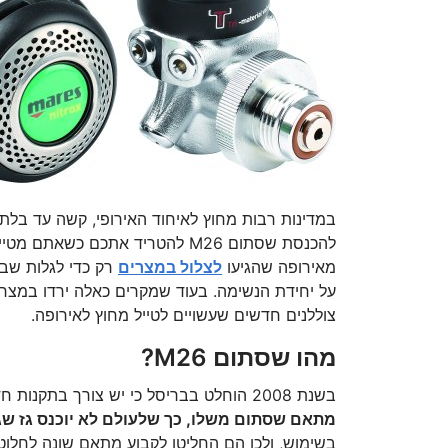
להכנסת שסתום M26 להטריד אתכם כ
מאירופה שהגיעו
לצלול במצרים
רק כדי לגלות שבמ
על יחידת הנשימה. בעוד שמקרים כאלה ירדו במצרים
צוללנים חדשים שעשויים לטייל מחוץ לאירופה.
מהו שסתום M26?
בשנת 2008 הוחלט בבריסל כי יש צורך בתקנות חדשות בנוגע להובלת גזי נשימה תחת לחץ.
מתאם שסתום משלו, כך שלעולם לא יוכנס גז שגוי
בשימוש, ולכן הם החליטו לקבוע מתאם שונה לחלוטי