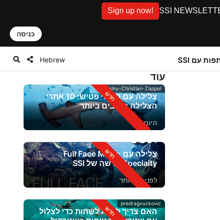
Sign up now!
SSI NEWSLETTER: D
כניסה
Hebrew
ות עם SSI
עוד
Alamy-Christian-Zappel
צלילה עם כרישי פטיש: 10 אתרי
הצלילה הטובים ביותר
היום
צלילה עם Full Face Mask:
Specialty חדשה של SSI
לפני יום אחד
predragvuckovic
האם צריך לדעת לשחות כדי לצלול