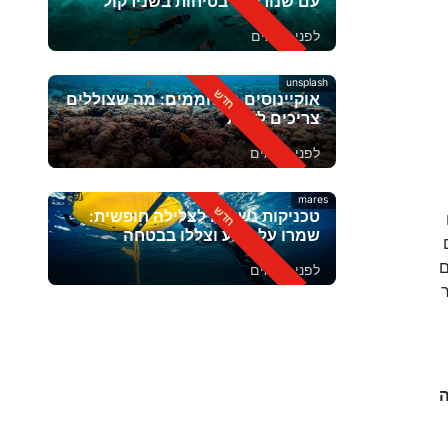
עם שנורקל? בטיחות בשנירקול
לפני 2 ימים
unsplash
אוקיינוסים מתחממים: מה שצוללים
צריכים לדעת
לפני 4 ימים
mares
טכניקות נשימה לצלילה חופשית:
תנו
שמרו על רוגע וצללו בבטחה
ם
לפני 6 ימים
ה