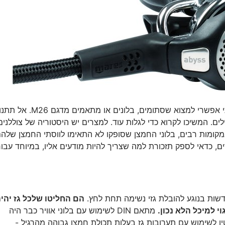
במדינות רבות מחוץ לאיחוד האירופי, קשה עד בלתי אפשרי למצוא שסתומים, בלונים או מתאמים מדגם M26. אל ת
שאתם מטיילים. המשיכו לקרוא כדי לגלות עוד. למצרים יש היסטוריה של צוללנים
קומות רבים, בלוני החמצן שסופקו לא התאימו לווסתי החמצן שלה
, כדאי לספק תזכורת למה שצריך להיות מודעים אליו, במיוחד עבור
הם החליטו שלכל גז יהי
 למיכל הלא נכון.
מתאם DIN לשימוש עם בלוני אוויר כבר היה
ן לשימוש עם תערובות גז בעלות תכולת חמצן גבוהה מהרגיל -