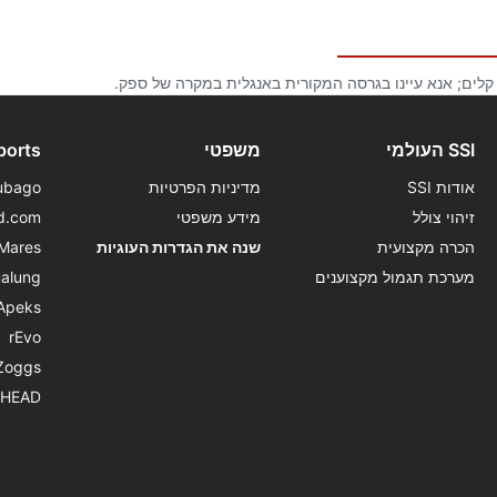
 קלים; אנא עיינו בגרסה המקורית באנגלית במקרה של ספק.
SSI העולמי
משפטי
ports
אודות SSI
מדיניות הפרטיות
ubago
זיהוי צולל
מידע משפטי
d.com
הכרה מקצועית
שנה את הגדרות העוגיות
Mares
מערכת תגמול מקצוענים
alung
Apeks
rEvo
Zoggs
HEAD