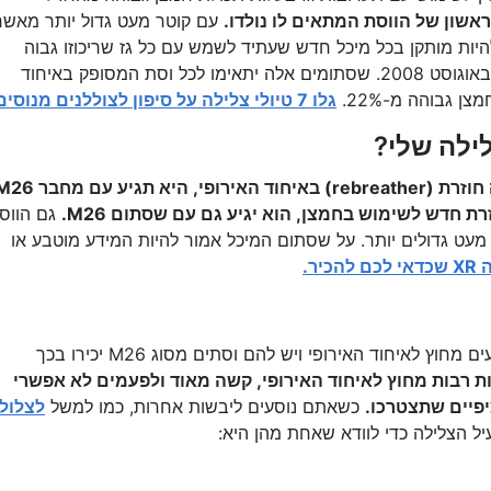
עם קוטר מעט גדול יותר מאשר
ייב להיות מותקן בכל מיכל חדש שעתיד לשמש עם כל גז שריכוזו גבוה
מ-22% חמצן. זוהי הנחיה אירופית שנכנסה לתוקף באוגוסט 2008. שסתומים אלה יתאימו לכל וסת המסופק באיחוד
גלו 7 טיולי צלילה על סיפון לצוללנים מנוסים.
במילים פשוטות, אם אתם קונים משאבת נשימה חוזרת (rebreather) באיחוד האירופי, היא תגי
ת חדש לשימוש בחמצן, הוא יגיע גם עם שסתום M26.
גם הווס
תום נראים דומים לשסתום מסוג DIN, רק מעט גדולים יותר. על שסתום המיכל אמור להיות המידע מוטבע או
חשוב שצוללנים לטווח ארוך וצוללני רי-ברידר הנוסעים מחוץ לאיחוד האירופי ויש להם וסתים מסוג M26 יכירו בכך
ת רבות מחוץ לאיחוד האירופי, קשה מאוד ולפעמים לא אפשרי
כשאתם נוסעים ליבשות אחרות, כמו למשל
לצלול
ל הצלילה כדי לוודא שאחת מהן היא: