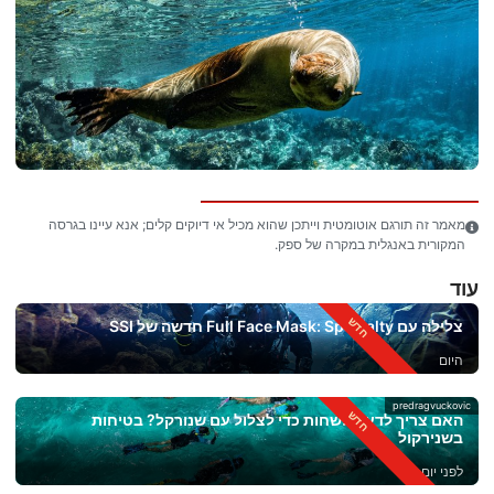
מאמר זה תורגם אוטומטית וייתכן שהוא מכיל אי דיוקים קלים; אנא עיינו בגרסה
המקורית באנגלית במקרה של ספק.
עוד
צלילה עם Full Face Mask: Specialty חדשה של SSI
היום
predragvuckovic
האם צריך לדעת לשחות כדי לצלול עם שנורקל? בטיחות
בשנירקול
לפני יום אחד