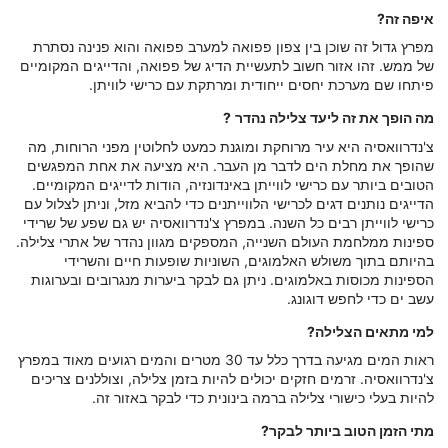
איפה זה?
מפרץ גדול זה שוכן בין צפון פפואה למערב פפואה והוא פנינה נסתרת
של ממש. זהו אזור חשוב לתעשיית הדיג של פפואה, והדייגים המקומיים
פיתחו שם מערכת יחסים ייחודית ומרתקת עם כרישי לוויתן.
מה הופך את זה ליעד צלילה נהדר
?
צ'נדרוואסיה היא עיר מרוחקת ומוגנת כמעט לחלוטין מפני הרוחות, מה
שהופך את מחלת הים לדבר מן העבר. היא מציעה את אחת המפגשים
הטובים ביותר עם כרישי לווייתן באינדונזיה, הודות לדייגים המקומיים.
הדייגים נותנים דגים לכרישי הלווייתנים כדי להביא מזל, וניתן לצלול עם
כרישי לווייתן רבים כל השנה. במפרץ צ'נדרוואסיה יש גם שפע של שרידי
ספינות ממלחמת העולם השנייה, המספקים מגוון נהדר של אתרי צלילה.
בהיותם בתוך משולש האלמוגים, השוניות שופעות חיים והשרידי
הספינות מכוסות באלמוגים. ניתן גם לבקר ביערות מנגרובים ובערוגות
עשב ים כדי לחפש דוגונג.
למי מתאים הצלילה?
ראות המים מגיעה בדרך כלל עד 30 מטרים והמים רגועים מאוד במפרץ
צ'נדרוואסיה. זרמים חזקים יכולים להיות בזמן צלילה, וצוללנים צריכים
להיות בעלי כישורי צלילה ברמה בינונית כדי לבקר באזור זה.
מתי הזמן הטוב ביותר לבקר?