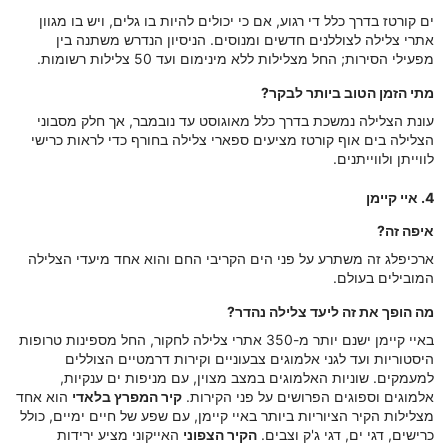
ים קורטז בדרך כלל די רגוע, אם כי יכולים להיות בו גלים, ויש בו מגוון
אתרי צלילה לצוללנים חדשים ומנוסים. הניסיון הנדרש משתנה בין
מפעילי הסירות; החל מצלילות ללא מינימום ועד 50 צלילות רשומות.
מתי הזמן הטוב ביותר לבקר?
עונת הצלילה נמשכת בדרך כלל מאוגוסט עד נובמבר, אך חלק מסבוני
הצלילה בים אוף קורטז מציעים ספארי צלילה בחורף כדי לראות כרישי
לווייתן ולווייתנים.
4. איי קיימן
איפה זה?
ארכיפלג זה משתרע על פני הים הקריבי החם והוא אחד מיעדי הצלילה
המובילים בעולם.
מה הופך את זה ליעד צלילה נהדר?
באיי קיימן ישנם יותר מ-350 אתרי צלילה לחקור, החל מספינות טרופות
היסטוריות ועד לגני אלמוגים צבעוניים וקירות דרמטיים הצוללים
למעמקים. שוניות האלמוגים במצב מצוין, עם מניפות ים ענקיות,
אלמוגים וספוגים הפרושים על פני הקירות.
קיר המפרץ בלאדי
הוא אחד
מצלילות הקיר הציוריות ביותר באיי קיימן, עם שפע של חיים ימיים, כולל
כרישים, דגי ים, דגי ג'ק וצבים.
הקיר הצפוני
האייקוני מציע ירידות