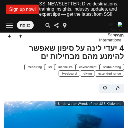
SSI NEWSLETTER: Dive destinations,
training insights, industry updates, and
Sign up now!
expert tips — get the latest from SSI!
כניסה
חזרה
4 יעדי לינה על סיפון שאפשר
להימנע מהם מבחילות ים
freediving
ssi
marine life
environment
scuba diving
liveaboard
diving
extended range
Underwater Wreck of the USS Kittiwake