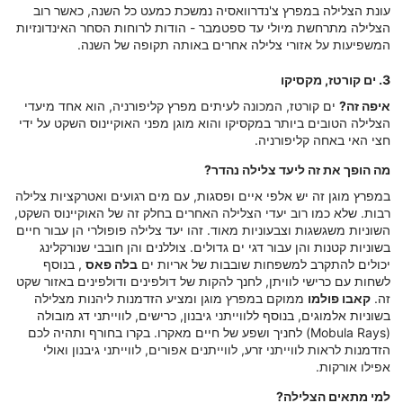
עונת הצלילה במפרץ צ'נדרוואסיה נמשכת כמעט כל השנה, כאשר רוב
הצלילה מתרחשת מיולי עד ספטמבר - הודות לרוחות הסחר האינדונזיות
המשפיעות על אזורי צלילה אחרים באותה תקופה של השנה.
3. ים קורטז, מקסיקו
איפה זה?
ים קורטז, המכונה לעיתים מפרץ קליפורניה, הוא אחד מיעדי
הצלילה הטובים ביותר במקסיקו והוא מוגן מפני האוקיינוס השקט על ידי
חצי האי באחה קליפורניה.
מה הופך את זה ליעד צלילה נהדר?
במפרץ מוגן זה יש אלפי איים ופסגות, עם מים רגועים ואטרקציות צלילה
רבות. שלא כמו רוב יעדי הצלילה האחרים בחלק זה של האוקיינוס השקט,
השוניות משגשגות וצבעוניות מאוד. זהו יעד צלילה פופולרי הן עבור חיים
בשוניות קטנות והן עבור דגי ים גדולים. צוללנים והן חובבי שנורקלינג
יכולים להתקרב למשפחות שובבות של אריות ים
בלה פאס
, בנוסף
לשחות עם כרישי לוויתן, לחנך להקות של דולפינים ודולפינים באזור שקט
זה.
קאבו פולמו
ממוקם במפרץ מוגן ומציע הזדמנות ליהנות מצלילה
בשוניות אלמוגים, בנוסף ללווייתני גיבנון, כרישים, לווייתני דג מובולה
(Mobula Rays) לחניך ושפע של חיים מאקרו. בקרו בחורף ותהיה לכם
הזדמנות לראות לווייתני זרע, לווייתנים אפורים, לווייתני גיבנון ואולי
אפילו אורקות.
למי מתאים הצלילה?