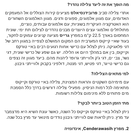
מה הופך את זה ליעד צלילה נהדר?
אתרי צלילה סביב
פרובידנסיאלס
מציעים קירות הצוללים אל המעמקים
האדומים, עם מגוון אלמוגים, ספוגים ודגים. מגוון האלמוגים השחורים
הוא האטרקציה העיקרית בשוניות; עם אלמוגים עבותים, נוציים,
מתולתלים ואלמוגי עצים היוצרים מבנים נהדרים לצילום תת ימי. שונית
המחסום באורך 22.5 ק"מ במפרץ
גרייס
מציעה קניונים עמוקים לחקור,
בעוד שאיי קייקוס המערבית הם המקום המושלם לצפייה במגוון רחב של
דגי פלאגיקה. ניתן לצלול עם כרישי אחות רגועים רבים באיי טורקס
וקייקוס, בין אם במהלך היום או הלילה. יש גם שפע של כרישי שונית, דגי
נשר, צבי ים, דגי ג'ק ולווייתני גרופר ליהנות מהם. ביעד מגוון זה נצפים
גם כרישי טייגר, דגי פטיש, דגי מנטה, דולפיני בקבוק ולווייתני גיבנון.
למי מתאים הצלילה?
עם מימיהם השקטים והראות המצוינת, צלילה באיי טורקס וקייקוס
מתאימה לכל רמות הניסיון. מפעילי צלילה דורשים בדרך כלל הסמכת
מים פתוחים ללא מינימום צלילות רשומות.
מתי הזמן הטוב ביותר לבקר?
ניתן לצלול באיי טורקס וקייקוס כל השנה, כאשר עונת השיא היא מדצמבר
עד מרץ. ניתן לראות שם לווייתני גיבנון נודדים מינואר עד מרץ בכל שנה.
2. מפרץ Cenderawasih, אינדונזיה