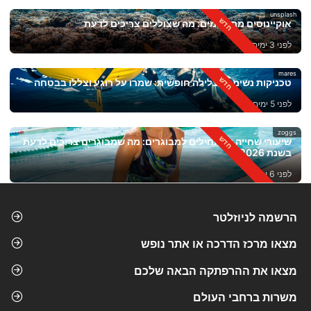
unsplash
אוקיינוסים מתחממים: מה שצוללים צריכים לדעת
לפני 3 ימים
mares
טכניקות נשימה לצלילה חופשית: שמרו על רוגע וצללו בבטחה
לפני 5 ימים
zoggs
שיעורי שחייה למתחילים למבוגרים: מה שמבוגרים צריכים לדעת
בשנת 2026
לפני 6 ימים
הרשמה לניוזלטר
מצאו מרכז הדרכה או אתר נופש
מצאו את ההרפתקה הבאה שלכם
משרות ברחבי העולם