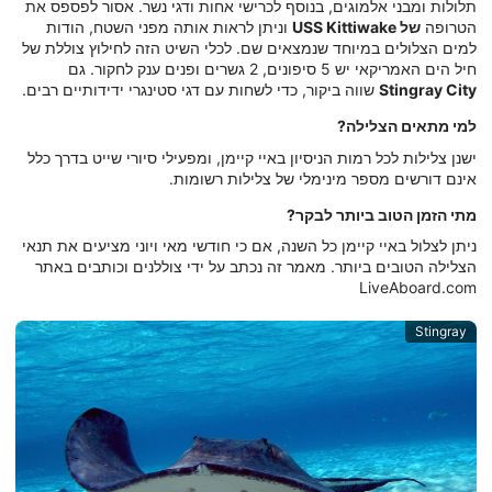
תלולות ומבני אלמוגים, בנוסף לכרישי אחות ודגי נשר. אסור לפספס את
הטרופה
של USS Kittiwake
וניתן לראות אותה מפני השטח, הודות
למים הצלולים במיוחד שנמצאים שם. לכלי השיט הזה לחילוץ צוללת של
חיל הים האמריקאי יש 5 סיפונים, 2 גשרים ופנים ענק לחקור. גם
Stingray City
שווה ביקור, כדי לשחות עם דגי סטינגרי ידידותיים רבים.
למי מתאים הצלילה?
ישנן צלילות לכל רמות הניסיון באיי קיימן, ומפעילי סיורי שייט בדרך כלל
אינם דורשים מספר מינימלי של צלילות רשומות.
מתי הזמן הטוב ביותר לבקר?
ניתן לצלול באיי קיימן כל השנה, אם כי חודשי מאי ויוני מציעים את תנאי
הצלילה הטובים ביותר. מאמר זה נכתב על ידי צוללנים וכותבים באתר
LiveAboard.com
Stingray