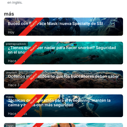
en inglés.
más
Buceo con Full Face Mask: nueva Specialty de SSI
Hoy
predragvuckovic
¿Tienes que saber nadar para hacer snorkel? Seguridad
en el snorkel
Hace 1 día
unsplash
Océanos más cálidos: lo que los buceadores deben saber
Hace 3 días
mares
Técnicas de respiración para el Freediving: mantén la
calma y bucea con más seguridad
Hace 5 días
zoggs