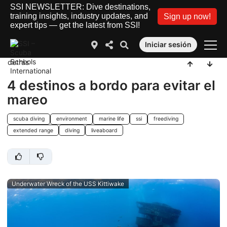
SSI NEWSLETTER: Dive destinations,
training insights, industry updates, and
Sign up now!
expert tips — get the latest from SSI!
Iniciar sesión
detrás
4 destinos a bordo para evitar el
mareo
scuba diving
environment
marine life
ssi
freediving
extended range
diving
liveaboard
Underwater Wreck of the USS Kittiwake