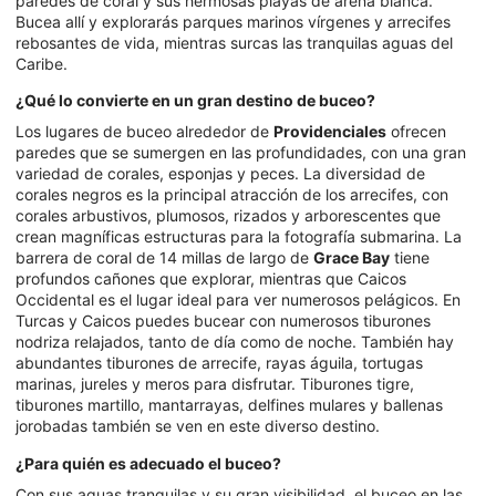
paredes de coral y sus hermosas playas de arena blanca.
Bucea allí y explorarás parques marinos vírgenes y arrecifes
rebosantes de vida, mientras surcas las tranquilas aguas del
Caribe.
¿Qué lo convierte en un gran destino de buceo?
Los lugares de buceo alrededor de
Providenciales
ofrecen
paredes que se sumergen en las profundidades, con una gran
variedad de corales, esponjas y peces. La diversidad de
corales negros es la principal atracción de los arrecifes, con
corales arbustivos, plumosos, rizados y arborescentes que
crean magníficas estructuras para la fotografía submarina. La
barrera de coral de 14 millas de largo de
Grace Bay
tiene
profundos cañones que explorar, mientras que Caicos
Occidental es el lugar ideal para ver numerosos pelágicos. En
Turcas y Caicos puedes bucear con numerosos tiburones
nodriza relajados, tanto de día como de noche. También hay
abundantes tiburones de arrecife, rayas águila, tortugas
marinas, jureles y meros para disfrutar. Tiburones tigre,
tiburones martillo, mantarrayas, delfines mulares y ballenas
jorobadas también se ven en este diverso destino.
¿Para quién es adecuado el buceo?
Con sus aguas tranquilas y su gran visibilidad, el buceo en las