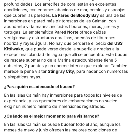
profundidades. Los arrecifes de coral están en excelentes
condiciones, con enormes abanicos de mar, corales y esponjas
que cubren las paredes.
La Pared de Bloody Bay
es una de las
inmersiones en pared más pintorescas de las Caimán, con
abundante vida marina, incluidos tiburones, meros, jureles y
tortugas. La emblemática
Pared Norte
ofrece caídas
vertiginosas y estructuras coralinas, además de tiburones
nodriza y rayas águila. No hay que perderse el pecio
del USS
Kittiwake
, que puede verse desde la superficie gracias a la
excepcional claridad del agua que allí se encuentra. Este buque
de rescate submarino de la Marina estadounidense tiene 5
cubiertas, 2 puentes y un enorme interior que explorar. También
merece la pena visitar
Stingray City
, para nadar con numerosas
y simpáticas rayas.
¿Para quién es adecuado el buceo?
En las Islas Caimán hay inmersiones para todos los niveles de
experiencia, y los operadores de embarcaciones no suelen
exigir un número mínimo de inmersiones registradas.
¿Cuándo es el mejor momento para visitarnos?
En las Islas Caimán se puede bucear todo el año, aunque los
meses de mayo y junio ofrecen las mejores condiciones de