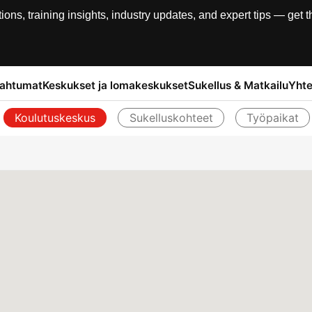
, training insights, industry updates, and expert tips — get th
pahtumat
Keskukset ja lomakeskukset
Sukellus & Matkailu
Yhte
Koulutuskeskus
Sukelluskohteet
Työpaikat
Takaisin