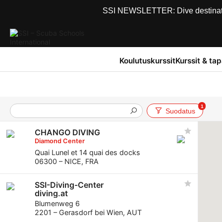
SSI NEWSLETTER: Dive destinations
Koulutuskurssit
Kurssit & ta
1
Suodatus
CHANGO DIVING
Diamond Center
Quai Lunel et 14 quai des docks
06300 – NICE, FRA
SSI-Diving-Center
diving.at
Blumenweg 6
2201 – Gerasdorf bei Wien, AUT