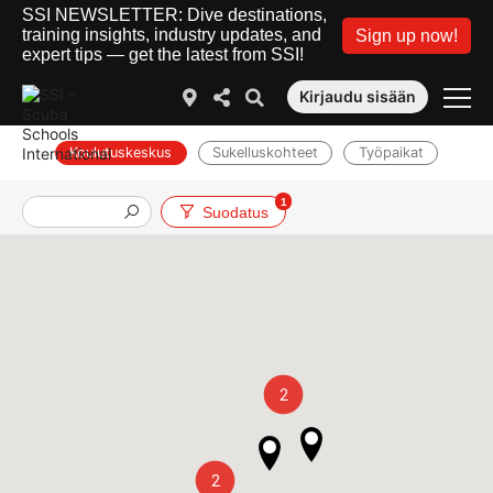
SSI NEWSLETTER: Dive destinations,
training insights, industry updates, and
Sign up now!
expert tips — get the latest from SSI!
Kirjaudu sisään
Koulutuskeskus
Sukelluskohteet
Työpaikat
1
Suodatus
2
2