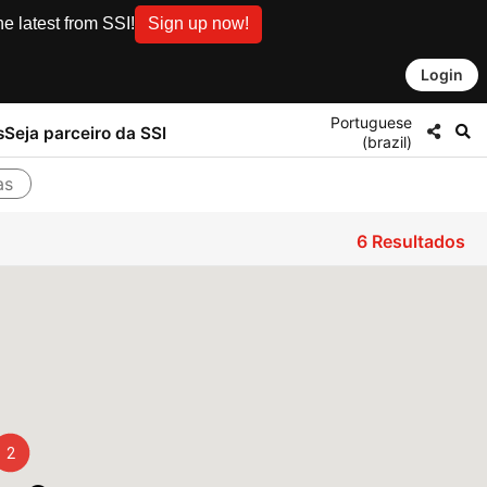
e latest from SSI!
Sign up now!
Login
Portuguese
s
Seja parceiro da SSI
(brazil)
as
6
Resultados
2